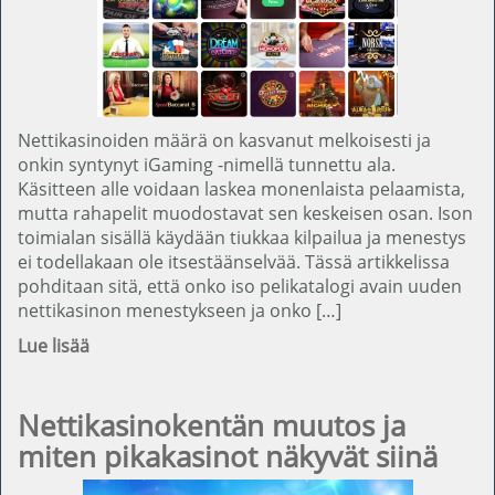
Nettikasinoiden määrä on kasvanut melkoisesti ja
onkin syntynyt iGaming -nimellä tunnettu ala.
Käsitteen alle voidaan laskea monenlaista pelaamista,
mutta rahapelit muodostavat sen keskeisen osan. Ison
toimialan sisällä käydään tiukkaa kilpailua ja menestys
ei todellakaan ole itsestäänselvää. Tässä artikkelissa
pohditaan sitä, että onko iso pelikatalogi avain uuden
nettikasinon menestykseen ja onko […]
Lue lisää
Nettikasinokentän muutos ja
miten pikakasinot näkyvät siinä