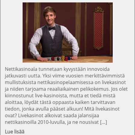
Nettikasinoala tunnetaan kyvystään innovoida
jatkuvasti uutta. Yksi viime vuosien merkittävimmistä
mullistuksista nettikasinopelaamisessa on livekasinot
ja niiden tarjoama reaaliaikainen pelikokemus. Jos olet
kiinnostunut live-kasinoista, mutta et tiedä mistä
aloittaa, löydät tästä oppaasta kaiken tarvittavan
tiedon, jonka avulla pääset alkuun! Mitä livekasinot
ovat? Livekasinot alkoivat saada jalansijaa
nettikasinoilla 2010-luvulla, ja ne nousivat […]
Lue lisää