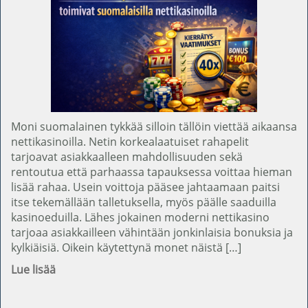
Moni suomalainen tykkää silloin tällöin viettää aikaansa
nettikasinoilla. Netin korkealaatuiset rahapelit
tarjoavat asiakkaalleen mahdollisuuden sekä
rentoutua että parhaassa tapauksessa voittaa hieman
lisää rahaa. Usein voittoja pääsee jahtaamaan paitsi
itse tekemällään talletuksella, myös päälle saaduilla
kasinoeduilla. Lähes jokainen moderni nettikasino
tarjoaa asiakkailleen vähintään jonkinlaisia bonuksia ja
kylkiäisiä. Oikein käytettynä monet näistä […]
Lue lisää