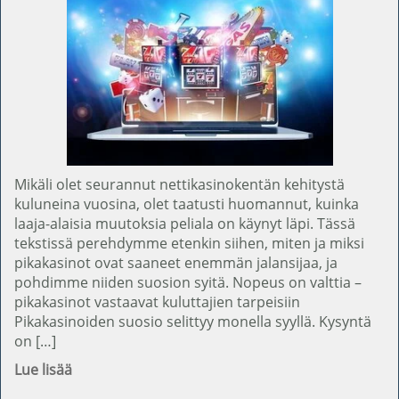
Mikäli olet seurannut nettikasinokentän kehitystä
kuluneina vuosina, olet taatusti huomannut, kuinka
laaja-alaisia muutoksia peliala on käynyt läpi. Tässä
tekstissä perehdymme etenkin siihen, miten ja miksi
pikakasinot ovat saaneet enemmän jalansijaa, ja
pohdimme niiden suosion syitä. Nopeus on valttia –
pikakasinot vastaavat kuluttajien tarpeisiin
Pikakasinoiden suosio selittyy monella syyllä. Kysyntä
on […]
Lue lisää