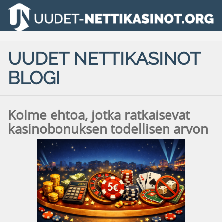
UUDET NETTIKASINOT
BLOGI
Kolme ehtoa, jotka ratkaisevat
kasinobonuksen todellisen arvon