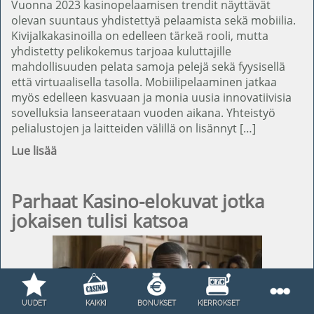
Vuonna 2023 kasinopelaamisen trendit näyttävät
olevan suuntaus yhdistettyä pelaamista sekä mobiilia.
Kivijalkakasinoilla on edelleen tärkeä rooli, mutta
yhdistetty pelikokemus tarjoaa kuluttajille
mahdollisuuden pelata samoja pelejä sekä fyysisellä
että virtuaalisella tasolla. Mobiilipelaaminen jatkaa
myös edelleen kasvuaan ja monia uusia innovatiivisia
sovelluksia lanseerataan vuoden aikana. Yhteistyö
pelialustojen ja laitteiden välillä on lisännyt […]
Lue lisää
Parhaat Kasino-elokuvat jotka
jokaisen tulisi katsoa
UUDET
KAIKKI
BONUKSET
KIERROKSET