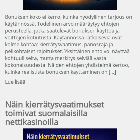
Bonuksen koko ei kerro, kuinka hyödyllinen tarjous on
käytännössä. Todellinen arvo määräytyy ehtojen
perusteella, jotka säätelevät bonuksen käyttöä ja
voittojen kotiutusta. Käytännössä ratkaisevia ovat
kolme kohtaa: kierrätysvaatimus, panosraja ja
pelikohtaiset rajoitukset. Yksittäinen ehto voi näyttää
kohtuulliselta, mutta merkitys selviää vasta
kokonaisuudesta. Näiden ehtojen yhdistelmä kertoo,
kuinka realistista bonuksen käyttäminen on […]
Lue lisää
Näin kierrätysvaatimukset
toimivat suomalaisilla
nettikasinoilla