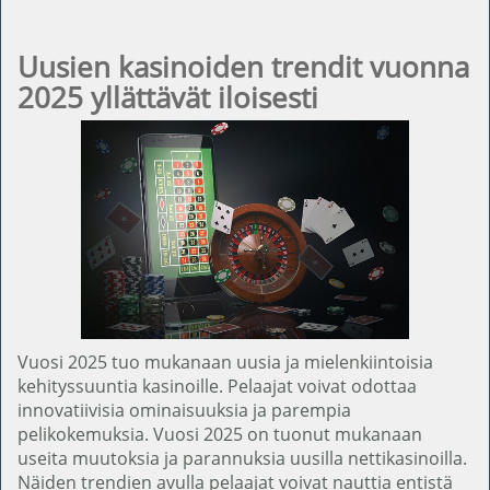
Uusien kasinoiden trendit vuonna
2025 yllättävät iloisesti
Vuosi 2025 tuo mukanaan uusia ja mielenkiintoisia
kehityssuuntia kasinoille. Pelaajat voivat odottaa
innovatiivisia ominaisuuksia ja parempia
pelikokemuksia. Vuosi 2025 on tuonut mukanaan
useita muutoksia ja parannuksia uusilla nettikasinoilla.
Näiden trendien avulla pelaajat voivat nauttia entistä