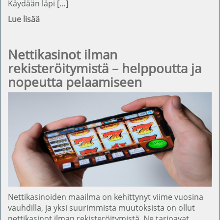
Käydään läpi […]
Lue lisää
Nettikasinot ilman
rekisteröitymistä – helppoutta ja
nopeutta pelaamiseen
Nettikasinoiden maailma on kehittynyt viime vuosina
vauhdilla, ja yksi suurimmista muutoksista on ollut
nettikasinot ilman rekisteröitymistä. Ne tarjoavat