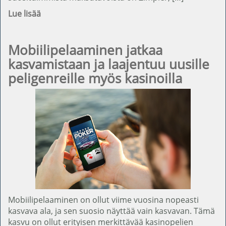
Lue lisää
Mobiilipelaaminen jatkaa
kasvamistaan ja laajentuu uusille
peligenreille myös kasinoilla
Mobiilipelaaminen on ollut viime vuosina nopeasti
kasvava ala, ja sen suosio näyttää vain kasvavan. Tämä
kasvu on ollut erityisen merkittävää kasinopelien