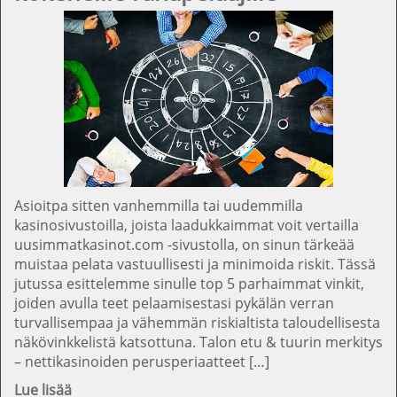
Asioitpa sitten vanhemmilla tai uudemmilla
kasinosivustoilla, joista laadukkaimmat voit vertailla
uusimmatkasinot.com -sivustolla, on sinun tärkeää
muistaa pelata vastuullisesti ja minimoida riskit. Tässä
jutussa esittelemme sinulle top 5 parhaimmat vinkit,
joiden avulla teet pelaamisestasi pykälän verran
turvallisempaa ja vähemmän riskialtista taloudellisesta
näkövinkkelistä katsottuna. Talon etu & tuurin merkitys
– nettikasinoiden perusperiaatteet […]
Lue lisää