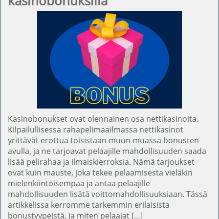
kasinobonuksilla
Kasinobonukset ovat olennainen osa nettikasinoita.
Kilpailullisessa rahapelimaailmassa nettikasinot
yrittävät erottua toisistaan muun muassa bonusten
avulla, ja ne tarjoavat pelaajille mahdollisuuden saada
lisää pelirahaa ja ilmaiskierroksia. Nämä tarjoukset
ovat kuin mauste, joka tekee pelaamisesta vieläkin
mielenkiintoisempaa ja antaa pelaajille
mahdollisuuden lisätä voittomahdollisuuksiaan. Tässä
artikkelissa kerromme tarkemmin erilaisista
bonustyypeistä, ja miten pelaajat […]