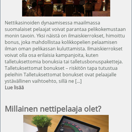
Nettikasinoiden dynaamisessa maailmassa
suomalaiset pelaajat voivat parantaa pelikokemustaan
monin tavoin. Yksi näistä on ilmaiskierrokset, himoittu
bonus, joka mahdollistaa kolikkopelien pelaamisen
ilman oman pelikassan kuluttamista. Ilmaiskierrokset
voivat olla osa erilaisia kampanjoita, kuten
talletuksettomia bonuksia tai talletusbonuspaketteja.
Talletuksettomat bonukset – riskitön tapa tutustua
peleihin Talletuksettomat bonukset ovat pelaajalle
ystävällinen vaihtoehto, sillä ne [...]
Lue lisää
Millainen nettipelaaja olet?