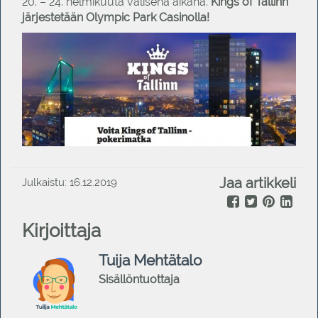
20. – 24. helmikuuta välisenä aikana.
Kings of Tallinn
järjestetään Olympic Park Casinolla!
Jaa artikkeli
Julkaistu: 16.12.2019
Kirjoittaja
Tuija Mehtätalo
Sisällöntuottaja