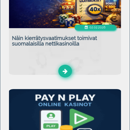
02.02.2026
Näin kierrätysvaatimukset toimivat
suomalaisilla nettikasinoilla