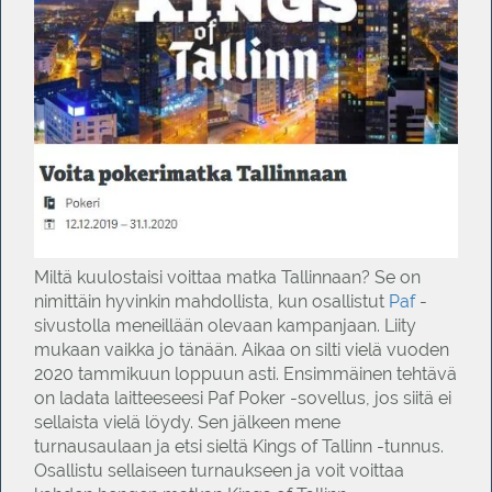
Miltä kuulostaisi voittaa matka Tallinnaan? Se on
nimittäin hyvinkin mahdollista, kun osallistut
Paf
-
sivustolla meneillään olevaan kampanjaan. Liity
mukaan vaikka jo tänään. Aikaa on silti vielä vuoden
2020 tammikuun loppuun asti. Ensimmäinen tehtävä
on ladata laitteeseesi Paf Poker -sovellus, jos siitä ei
sellaista vielä löydy. Sen jälkeen mene
turnausaulaan ja etsi sieltä Kings of Tallinn -tunnus.
Osallistu sellaiseen turnaukseen ja voit voittaa