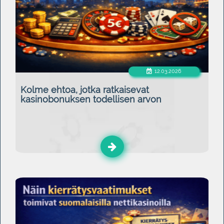
12.03.2026
Kolme ehtoa, jotka ratkaisevat
kasinobonuksen todellisen arvon