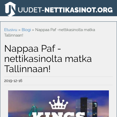
Etusivu
»
Blogi
»
Nappaa Paf -nettikasinolta matka
Tallinnaan!
Nappaa Paf -
nettikasinolta matka
Tallinnaan!
2019-12-16