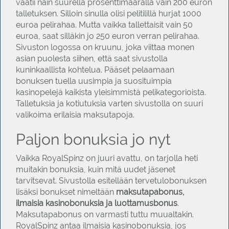
vaatii näin suurella prosenttimäärällä vain 200 euron
talletuksen. Silloin sinulla olisi pelitilillä hurjat 1000
euroa pelirahaa. Mutta vaikka tallettaisit vain 50
euroa, saat silläkin jo 250 euron verran pelirahaa.
Sivuston logossa on kruunu, joka viittaa monen
asian puolesta siihen, että saat sivustolla
kuninkaallista kohtelua. Pääset pelaamaan
bonuksen tuella uusimpia ja suosituimpia
kasinopelejä kaikista yleisimmistä pelikategorioista.
Talletuksia ja kotiutuksia varten sivustolla on suuri
valikoima erilaisia maksutapoja.
Paljon bonuksia jo nyt
Vaikka RoyalSpinz on juuri avattu, on tarjolla heti
muitakin bonuksia, kuin mitä uudet jäsenet
tarvitsevat. Sivustolla esitellään tervetulobonuksen
lisäksi bonukset nimeltään
maksutapabonus,
ilmaisia kasinobonuksia ja luottamusbonus
.
Maksutapabonus on varmasti tuttu muualtakin.
RoyalSpinz antaa ilmaisia kasinobonuksia, jos