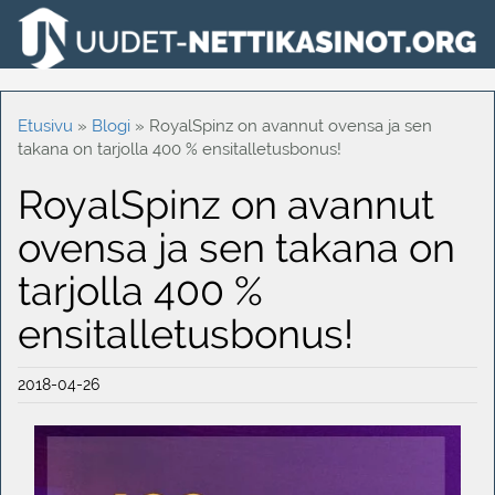
Etusivu
»
Blogi
»
RoyalSpinz on avannut ovensa ja sen
takana on tarjolla 400 % ensitalletusbonus!
RoyalSpinz on avannut
ovensa ja sen takana on
tarjolla 400 %
ensitalletusbonus!
2018-04-26