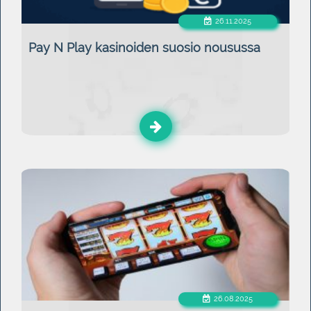
26.11.2025
Pay N Play kasinoiden suosio nousussa
26.08.2025