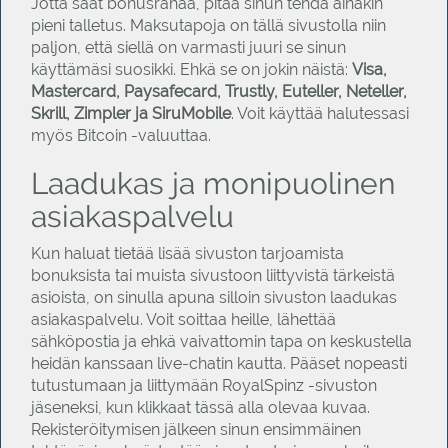
Jotta saat bonusrahaa, pitää sinun tehdä ainakin
pieni talletus. Maksutapoja on tällä sivustolla niin
paljon, että siellä on varmasti juuri se sinun
käyttämäsi suosikki. Ehkä se on jokin näistä:
Visa,
Mastercard, Paysafecard, Trustly, Euteller, Neteller,
Skrill, Zimpler ja SiruMobile
. Voit käyttää halutessasi
myös Bitcoin -valuuttaa.
Laadukas ja monipuolinen
asiakaspalvelu
Kun haluat tietää lisää sivuston tarjoamista
bonuksista tai muista sivustoon liittyvistä tärkeistä
asioista, on sinulla apuna silloin sivuston laadukas
asiakaspalvelu. Voit soittaa heille, lähettää
sähköpostia ja ehkä vaivattomin tapa on keskustella
heidän kanssaan live-chatin kautta. Pääset nopeasti
tutustumaan ja liittymään RoyalSpinz -sivuston
jäseneksi, kun klikkaat tässä alla olevaa kuvaa.
Rekisteröitymisen jälkeen sinun ensimmäinen