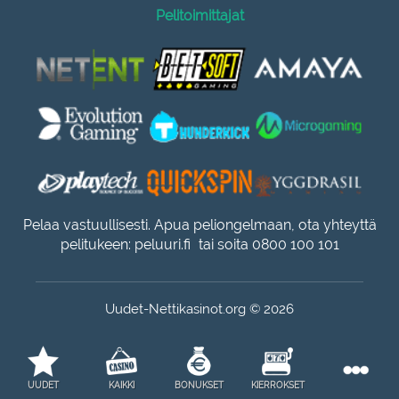
Pelitoimittajat
Pelaa vastuullisesti. Apua peliongelmaan, ota yhteyttä
pelitukeen:
peluuri.fi
tai soita 0800 100 101
Uudet-Nettikasinot.org © 2026
UUDET
KAIKKI
BONUKSET
KIERROKSET