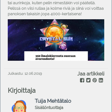
tai aurinkoja, kuten pelin nimestäkin voi päätellä.
Pelissä on viisi rullaa ja kolme riviä ja siinä voi voittaa
panoksen takaisin jopa 4000-kertaisena!
Jaa artikkeli
Julkaistu: 12.06.2019
Kirjoittaja
Tuija Mehtätalo
Sisällöntuottaja