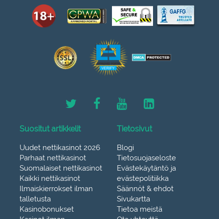
Suositut artikkelit
Tietosivut
Uudet nettikasinot 2026
Blogi
Parhaat nettikasinot
Tietosuojaseloste
Suomalaiset nettikasinot
Evästekäytäntö ja
Kaikki nettikasinot
evästepolitiikka
Ilmaiskierrokset ilman
Säännöt & ehdot
talletusta
Sivukartta
Kasinobonukset
Tietoa meistä