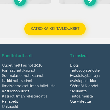
KATSO KAIKKI TARJOUKSET
Suositut artikkelit
Tietosivut
Uudet nettikasinot 2026
Blogi
Parhaat nettikasinot
Tietosuojaseloste
Suomalaiset nettikasinot
Evästekäytäntö ja
Kaikki nettikasinot
evästepolitiikka
Ilmaiskierrokset ilman talletusta
Säännöt & ehdot
Kasinobonukset
Sivukartta
Kasinot ilman rekisteröintiä
Tietoa meistä
Rahapelit
Ota yhteyttä
Uhkapelit