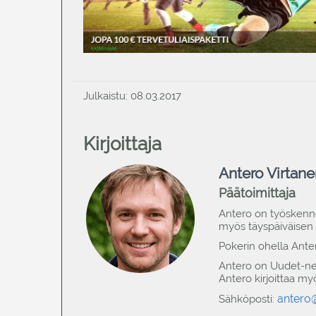
Julkaistu: 08.03.2017
Kirjoittaja
Antero Virtan
Päätoimittaja
Antero on työskennel
myös täyspäiväisen t
Pokerin ohella Antero
Antero on Uudet-nett
Antero kirjoittaa my
antero@
Sähköposti: