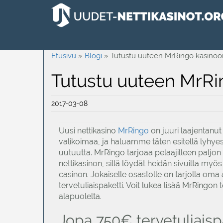
Etusivu
»
Blogi
»
Tutustu uuteen MrRingo kasinoo
Tutustu uuteen MrRi
2017-03-08
Uusi nettikasino
MrRingo
on juuri laajentanut
valikoimaa, ja haluamme täten esitellä lyhyest
uutuutta. MrRingo tarjoaa pelaajilleen paljo
nettikasinon, sillä löydät heidän sivuilta myö
casinon. Jokaiselle osastolle on tarjolla oma 
tervetuliaispaketti. Voit lukea lisää MrRingon 
alapuolelta.
Jopa 750€ tervetuliaisp