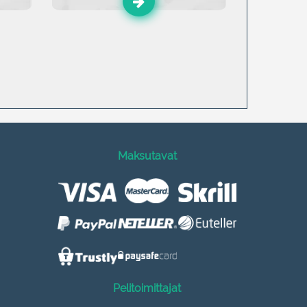
Maksutavat
Pelitoimittajat