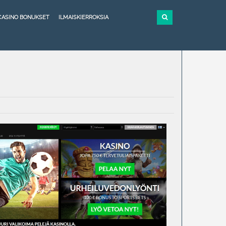
CASINO BONUKSET
ILMAISKIERROKSIA