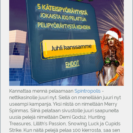
Kannattaa mennä pelaamaan
Spintropolis
-
nettikasinolle juuri nyt. Siellä on meneillään juuri nyt
useampi kampanja. Yksi niistä on nimeltään Merry
Spinmas. Siinä pelataan sivustolle juuri saapuneita
uusia pelejä nimeltään Demi Gods2, Hunting
Treasures, Lillith’s Passion, Snowing Luck ja Cupids
Strike. Kun näitä pelejä pelaa 100 kierrosta, saa sen