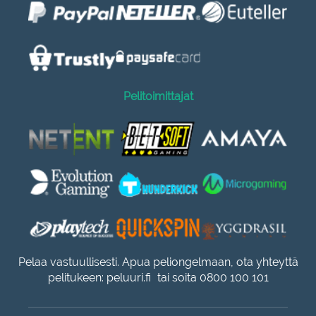
Pelitoimittajat
Pelaa vastuullisesti. Apua peliongelmaan, ota yhteyttä
pelitukeen:
peluuri.fi
tai soita 0800 100 101