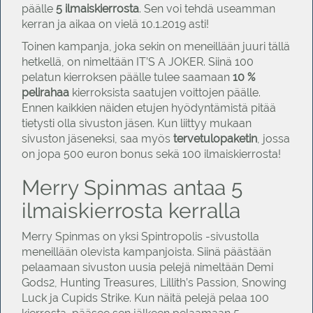
päälle
5 ilmaiskierrosta
. Sen voi tehdä useamman
kerran ja aikaa on vielä 10.1.2019 asti!
Toinen kampanja, joka sekin on meneillään juuri tällä
hetkellä, on nimeltään IT’S A JOKER. Siinä 100
pelatun kierroksen päälle tulee saamaan
10 %
pelirahaa
kierroksista saatujen voittojen päälle.
Ennen kaikkien näiden etujen hyödyntämistä pitää
tietysti olla sivuston jäsen. Kun liittyy mukaan
sivuston jäseneksi, saa myös
tervetulopaketin
, jossa
on jopa 500 euron bonus sekä 100 ilmaiskierrosta!
Merry Spinmas antaa 5
ilmaiskierrosta kerralla
Merry Spinmas on yksi Spintropolis -sivustolla
meneillään olevista kampanjoista. Siinä päästään
pelaamaan sivuston uusia pelejä nimeltään Demi
Gods2, Hunting Treasures, Lillith’s Passion, Snowing
Luck ja Cupids Strike. Kun näitä pelejä pelaa 100