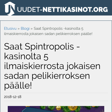
Etusivu
»
Blogi
»
Saat Spintropolis -kasinolta 5
ilmaiskierrosta jokaisen sadan pelikierroksen päälle!
Saat Spintropolis -
kasinolta 5
ilmaiskierrosta jokaisen
sadan pelikierroksen
päälle!
2018-12-18