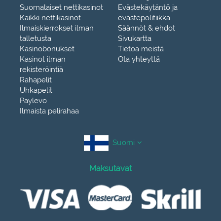
Suomalaiset nettikasinot
Evästekäytäntö ja
Kaikki nettikasinot
evästepolitiikka
Ilmaiskierrokset ilman
Säännöt & ehdot
talletusta
Sivukartta
Kasinobonukset
Tietoa meistä
Kasinot ilman
Ota yhteyttä
rekisteröintiä
Rahapelit
Uhkapelit
Paylevo
Ilmaista pelirahaa
Suomi
Maksutavat