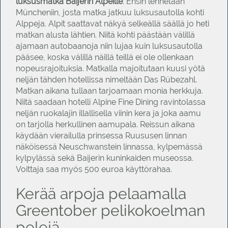
luksusmatka Baijerin Alpeille
. Ensin lennetään
Müncheniin, josta matka jatkuu luksusautolla kohti
Alppeja. Alpit saattavat näkyä selkeällä säällä jo heti
matkan alusta lähtien. Niitä kohti päästään välillä
ajamaan autobaanoja niin lujaa kuin luksusautolla
pääsee, koska välillä näillä teillä ei ole ollenkaan
nopeusrajoituksia. Matkalla majoitutaan kuusi yötä
neljän tähden hotellissa nimeltään Das Rübezahl.
Matkan aikana tullaan tarjoamaan monia herkkuja.
Niitä saadaan hotelli Alpine Fine Dining ravintolassa
neljän ruokalajin illallisella viinin kera ja joka aamu
on tarjolla herkullinen aamupala. Reissun aikana
käydään vierailulla prinsessa Ruususen linnan
näköisessä Neuschwanstein linnassa, kylpemässä
kylpylässä sekä Baijerin kuninkaiden museossa.
Voittaja saa myös 500 euroa käyttörahaa.
Kerää arpoja pelaamalla
Greentober pelikokoelman
pelejä