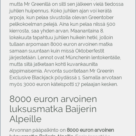
mutta Mr Greenillä on silti sen jälkeen vielä tiedossa
juhlien huipennus. Koko juhlien ajan voi kerätä
arpoja, kun pelaa sivustolla olevan Greentober
pelikokoelman pelejä. Aina kun pelaa niissä 500
kierrosta, saa yhden arvan. Maanantaina 8.
lokakuuta tapahtuu juhlien huikein hetki, jolloin
tullaan arpomaan 8000 euron arvoinen matka
samaan suuntaan kuin missä Oktoberfestit
järjestetään. Lennot ovat Münchenin lentokentälle,
mutta siitä jatketaan kohti kuvankauniita
alppimaisemia. Arvonta suoritetaan Mr Greenin
Exclusive Blackjack pöydässä 1. Samalla arvotaan
myös 3000 euron käteispotti 17 pelaajan kesken.
8000 euron arvoinen
luksusmatka Baijerin
Alpeille
Arvonnan pääpalkinto on
8000 euron arvoinen