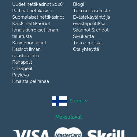
Uudet nettikasinot 2026
Blogi
Parhaat nettikasinot
Tietosuojaseloste
Suomalaiset nettikasinot
Evästekäytäntö ja
Kaikki nettikasinot
evästepolitiikka
Ilmaiskierrokset ilman
Säännöt & ehdot
talletusta
Sivukartta
Kasinobonukset
Tietoa meistä
Kasinot ilman
Ota yhteyttä
rekisteröintiä
Rahapelit
Uhkapelit
Paylevo
Ilmaista pelirahaa
Suomi
Maksutavat