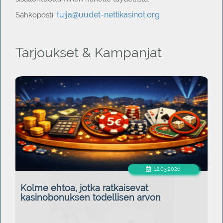
tuija@uudet-nettikasinot.org
Sähköposti:
Tarjoukset & Kampanjat
12.03.2026
Kolme ehtoa, jotka ratkaisevat
kasinobonuksen todellisen arvon