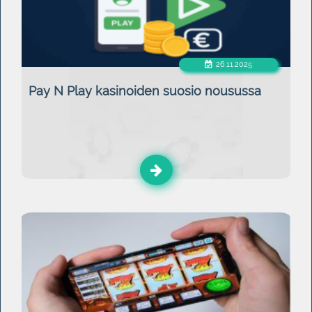
26.11.2025
Pay N Play kasinoiden suosio nousussa