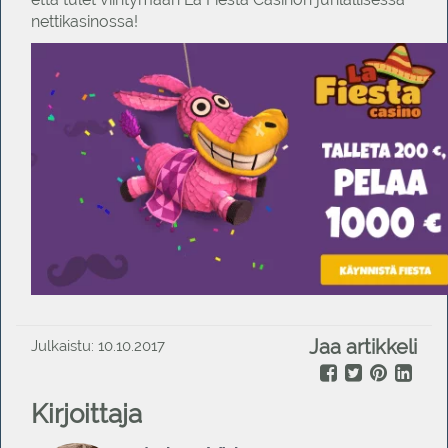
nettikasinossa!
Jaa artikkeli
Julkaistu: 10.10.2017
Kirjoittaja