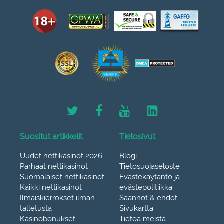
Suositut artikkelit
Tietosivut
Uudet nettikasinot 2026
Blogi
Parhaat nettikasinot
Tietosuojaseloste
Suomalaiset nettikasinot
Evästekäytäntö ja
Kaikki nettikasinot
evästepolitiikka
Ilmaiskierrokset ilman
Säännöt & ehdot
talletusta
Sivukartta
Kasinobonukset
Tietoa meistä