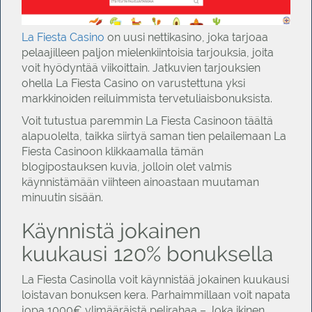
La Fiesta Casino
on uusi nettikasino, joka tarjoaa
pelaajilleen paljon mielenkiintoisia tarjouksia, joita
voit hyödyntää viikoittain. Jatkuvien tarjouksien
ohella La Fiesta Casino on varustettuna yksi
markkinoiden reiluimmista tervetuliaisbonuksista.
Voit tutustua paremmin La Fiesta Casinoon täältä
alapuolelta, taikka siirtyä saman tien pelailemaan La
Fiesta Casinoon klikkaamalla tämän
blogipostauksen kuvia, jolloin olet valmis
käynnistämään viihteen ainoastaan muutaman
minuutin sisään.
Käynnistä jokainen
kuukausi 120% bonuksella
La Fiesta Casinolla voit käynnistää jokainen kuukausi
loistavan bonuksen kera. Parhaimmillaan voit napata
jopa 1000€ ylimääräistä pelirahaa – Joka ikinen