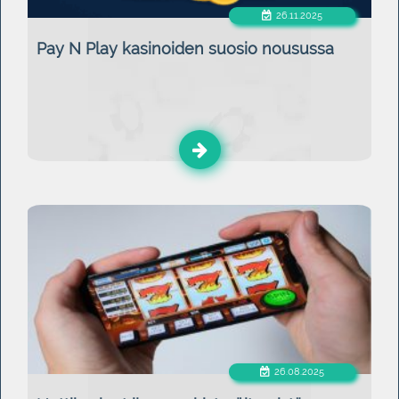
26.11.2025
Pay N Play kasinoiden suosio nousussa
26.08.2025