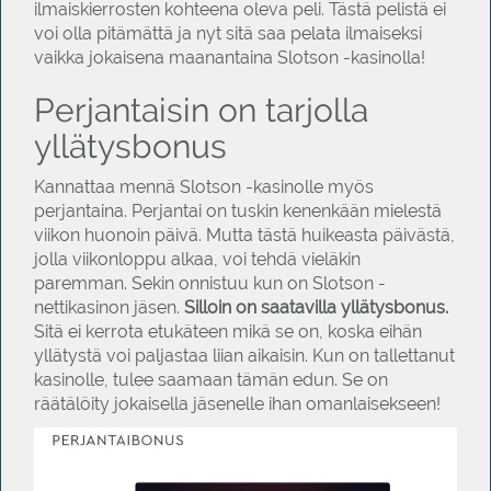
ilmaiskierrosten kohteena oleva peli. Tästä pelistä ei
voi olla pitämättä ja nyt sitä saa pelata ilmaiseksi
vaikka jokaisena maanantaina Slotson -kasinolla!
Perjantaisin on tarjolla
yllätysbonus
Kannattaa mennä Slotson -kasinolle myös
perjantaina. Perjantai on tuskin kenenkään mielestä
viikon huonoin päivä. Mutta tästä huikeasta päivästä,
jolla viikonloppu alkaa, voi tehdä vieläkin
paremman. Sekin onnistuu kun on Slotson -
nettikasinon jäsen.
Silloin on saatavilla yllätysbonus.
Sitä ei kerrota etukäteen mikä se on, koska eihän
yllätystä voi paljastaa liian aikaisin. Kun on tallettanut
kasinolle, tulee saamaan tämän edun. Se on
räätälöity jokaisella jäsenelle ihan omanlaisekseen!