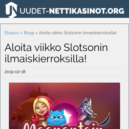
Etusivu
»
Blogi
»
Aloita viikko Slotsonin ilmaiskierroksilla!
Aloita viikko Slotsonin
ilmaiskierroksilla!
2019-02-18