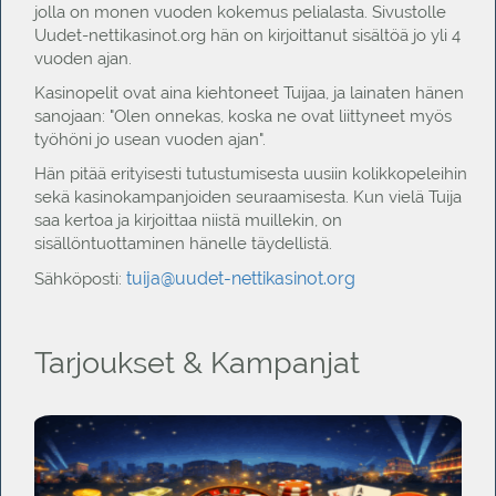
jolla on monen vuoden kokemus pelialasta. Sivustolle
Uudet-nettikasinot.org hän on kirjoittanut sisältöä jo yli 4
vuoden ajan.
Kasinopelit ovat aina kiehtoneet Tuijaa, ja lainaten hänen
sanojaan: "Olen onnekas, koska ne ovat liittyneet myös
työhöni jo usean vuoden ajan".
Hän pitää erityisesti tutustumisesta uusiin kolikkopeleihin
sekä kasinokampanjoiden seuraamisesta. Kun vielä Tuija
saa kertoa ja kirjoittaa niistä muillekin, on
sisällöntuottaminen hänelle täydellistä.
tuija@uudet-nettikasinot.org
Sähköposti:
Tarjoukset & Kampanjat