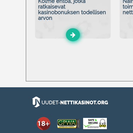
Kolme ehtoa, jotka
Näin
ratkaisevat
toim
kasinobonuksen todellisen
nett
arvon