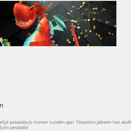
en
lyt pelialalla jo monen vuoden ajan. Yliopiston jälkeen hän aloit
yön pelialalla.