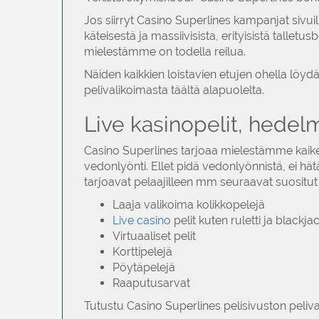
Jos siirryt Casino Superlines kampanjat sivuill
käteisestä ja massiivisista, erityisistä tall
mielestämme on todella reilua.
Näiden kaikkien loistavien etujen ohella löydä
pelivalikoimasta täältä alapuolelta.
Live kasinopelit, hedel
Casino Superlines tarjoaa mielestämme kaike
vedonlyönti. Ellet pidä vedonlyönnistä, ei hät
tarjoavat pelaajilleen mm seuraavat suositut 
Laaja valikoima kolikkopelejä
Live casino
pelit kuten ruletti ja blackja
Virtuaaliset pelit
Korttipelejä
Pöytäpelejä
Raaputusarvat
Tutustu Casino Superlines pelisivuston peliva