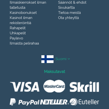
Ilmaiskierrokset ilman
Säännöt & ehdot
talletusta
Sivukartta
Kasinobonukset
Tietoa meistä
Kasinot ilman
Ota yhteyttä
rekisteröintiä
Rahapelit
Uhkapelit
Paylevo
Ilmaista pelirahaa
Suomi
Maksutavat