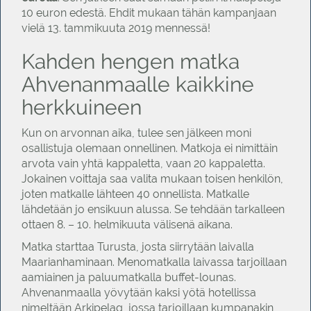
10 euron edestä. Ehdit mukaan tähän kampanjaan
vielä 13. tammikuuta 2019 mennessä!
Kahden hengen matka
Ahvenanmaalle kaikkine
herkkuineen
Kun on arvonnan aika, tulee sen jälkeen moni
osallistuja olemaan onnellinen. Matkoja ei nimittäin
arvota vain yhtä kappaletta, vaan 20 kappaletta.
Jokainen voittaja saa valita mukaan toisen henkilön,
joten matkalle lähteen 40 onnellista. Matkalle
lähdetään jo ensikuun alussa. Se tehdään tarkalleen
ottaen 8. – 10. helmikuuta välisenä aikana.
Matka starttaa Turusta, josta siirrytään laivalla
Maarianhaminaan. Menomatkalla laivassa tarjoillaan
aamiainen ja paluumatkalla buffet-lounas.
Ahvenanmaalla yövytään kaksi yötä hotellissa
nimeltään Arkipelag, jossa tarjoillaan kumpanakin