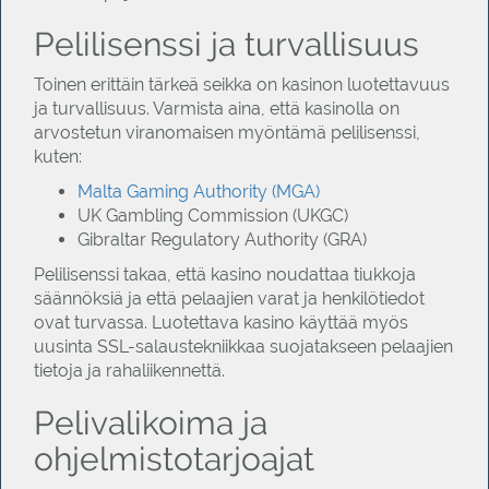
Pelilisenssi ja turvallisuus
Toinen erittäin tärkeä seikka on kasinon luotettavuus
ja turvallisuus. Varmista aina, että kasinolla on
arvostetun viranomaisen myöntämä pelilisenssi,
kuten:
Malta Gaming Authority (MGA)
UK Gambling Commission (UKGC)
Gibraltar Regulatory Authority (GRA)
Pelilisenssi takaa, että kasino noudattaa tiukkoja
säännöksiä ja että pelaajien varat ja henkilötiedot
ovat turvassa. Luotettava kasino käyttää myös
uusinta SSL-salaustekniikkaa suojatakseen pelaajien
tietoja ja rahaliikennettä.
Pelivalikoima ja
ohjelmistotarjoajat