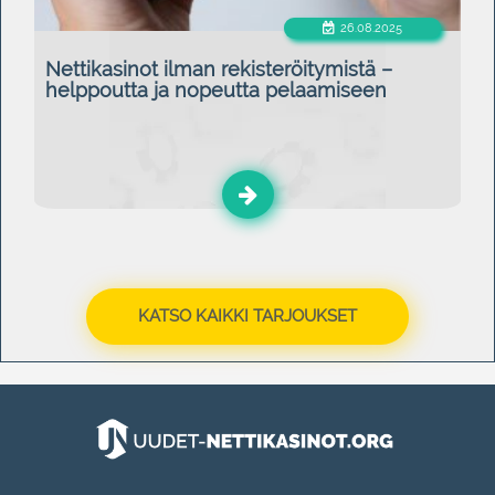
26.08.2025
Nettikasinot ilman rekisteröitymistä –
helppoutta ja nopeutta pelaamiseen
KATSO KAIKKI TARJOUKSET