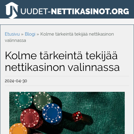
Etusivu
»
Blogi
»
Kolme tärkeintä tekijää nettikasinon
valinnassa
Kolme tärkeintä tekijää
nettikasinon valinnassa
2024-04-30