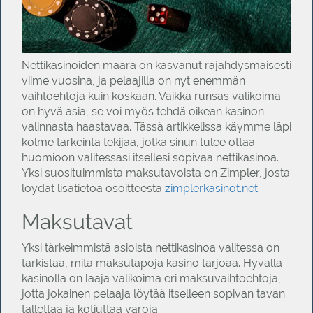
Nettikasinoiden määrä on kasvanut räjähdysmäisesti
viime vuosina, ja pelaajilla on nyt enemmän
vaihtoehtoja kuin koskaan. Vaikka runsas valikoima
on hyvä asia, se voi myös tehdä oikean kasinon
valinnasta haastavaa. Tässä artikkelissa käymme läpi
kolme tärkeintä tekijää, jotka sinun tulee ottaa
huomioon valitessasi itsellesi sopivaa nettikasinoa.
Yksi suosituimmista maksutavoista on Zimpler, josta
löydät lisätietoa osoitteesta
zimplerkasinot.net
.
Maksutavat
Yksi tärkeimmistä asioista nettikasinoa valitessa on
tarkistaa, mitä maksutapoja kasino tarjoaa. Hyvällä
kasinolla on laaja valikoima eri maksuvaihtoehtoja,
jotta jokainen pelaaja löytää itselleen sopivan tavan
tallettaa ja kotiuttaa varoja.