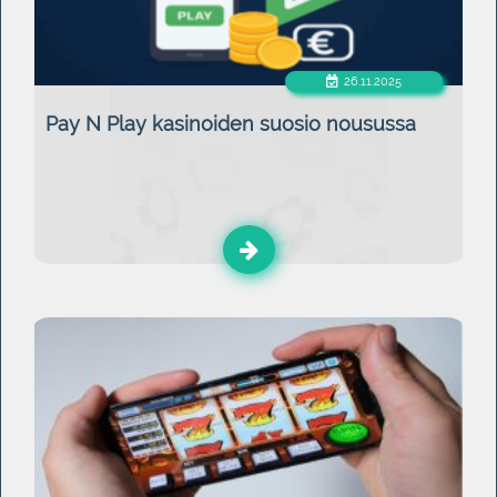
26.11.2025
Pay N Play kasinoiden suosio nousussa