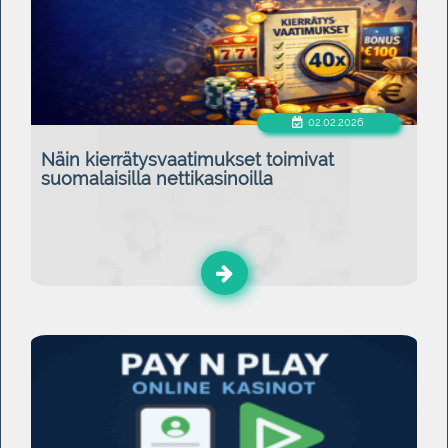
02.02.2026
Näin kierrätysvaatimukset toimivat
suomalaisilla nettikasinoilla