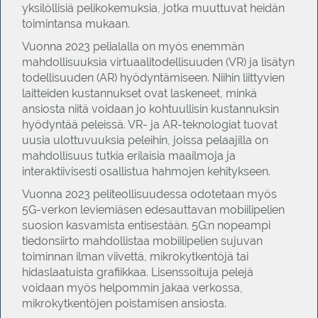
yksilöllisiä pelikokemuksia, jotka muuttuvat heidän
toimintansa mukaan.
Vuonna 2023 pelialalla on myös enemmän
mahdollisuuksia virtuaalitodellisuuden (VR) ja lisätyn
todellisuuden (AR) hyödyntämiseen. Niihin liittyvien
laitteiden kustannukset ovat laskeneet, minkä
ansiosta niitä voidaan jo kohtuullisin kustannuksin
hyödyntää peleissä. VR- ja AR-teknologiat tuovat
uusia ulottuvuuksia peleihin, joissa pelaajilla on
mahdollisuus tutkia erilaisia maailmoja ja
interaktiivisesti osallistua hahmojen kehitykseen.
Vuonna 2023 peliteollisuudessa odotetaan myös
5G-verkon leviemiäsen edesauttavan mobiilipelien
suosion kasvamista entisestään. 5G:n nopeampi
tiedonsiirto mahdollistaa mobiilipelien sujuvan
toiminnan ilman viivettä, mikrokytkentöjä tai
hidaslaatuista grafiikkaa. Lisenssoituja pelejä
voidaan myös helpommin jakaa verkossa,
mikrokytkentöjen poistamisen ansiosta.