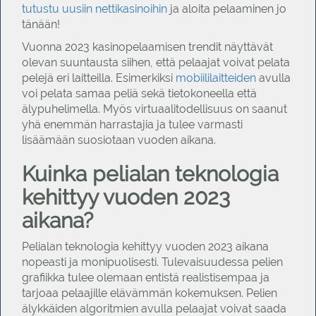
tutustu uusiin nettikasinoihin
ja aloita pelaaminen jo
tänään!
Vuonna 2023 kasinopelaamisen trendit näyttävät
olevan suuntausta siihen, että pelaajat voivat pelata
pelejä eri laitteilla. Esimerkiksi
mobiililaitteiden
avulla
voi pelata samaa peliä sekä tietokoneella että
älypuhelimella. Myös virtuaalitodellisuus on saanut
yhä enemmän harrastajia ja tulee varmasti
lisäämään suosiotaan vuoden aikana.
Kuinka pelialan teknologia
kehittyy vuoden 2023
aikana?
Pelialan teknologia kehittyy vuoden 2023 aikana
nopeasti ja monipuolisesti. Tulevaisuudessa pelien
grafiikka tulee olemaan entistä realistisempaa ja
tarjoaa pelaajille elävämmän kokemuksen. Pelien
älykkäiden algoritmien avulla pelaajat voivat saada