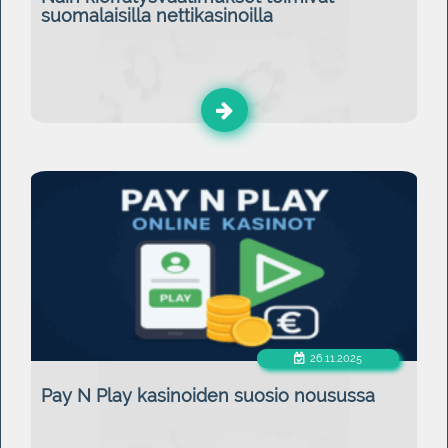
suomalaisilla nettikasinoilla
26.11.2025
Pay N Play kasinoiden suosio nousussa