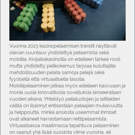
Vuonna 2023 kasinopelaamisen trendit näyttävät
olevan suuntaus yhdistettyä pelaamista sekä
mobiilia. Kivijalkakasinoilla on edelleen tärkeä rooli,
mutta yhdistetty pelikokemus tarjoaa kuluttajille
mahdollisuuden pelata samoja pelejä sekä
fyysisellä että virtuaalisella tasolla.
Mobiilipelaaminen jatkaa myös edelleen kasvuaan ja
monia uusia innovatiivisia sovelluksia lanseerataan
vuoden aikana. Yhteistyö pelialustojen ja laitteiden
välillä on lisännyt entisestään pelaajien mukavuutta
ja helppoutta, minkä ansiosta useammat ihmiset
ovat alkaneet harrastamaan nettipelaamista.
Virtuaalisessa maailmassa tapahtuva pelaaminen
on saanut yhä lisää suosiota viime vuosina, eli