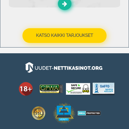
KATSO KAIKKI TARJOUKSET