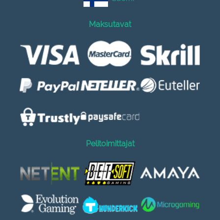
Maksutavat
Pelitoimittajat