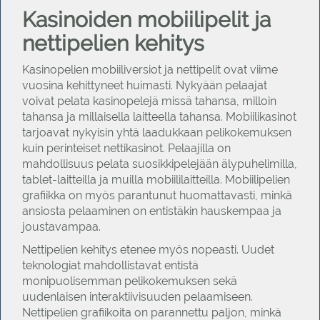
Kasinoiden mobiilipelit ja
nettipelien kehitys
Kasinopelien mobiiliversiot ja nettipelit ovat viime
vuosina kehittyneet huimasti. Nykyään pelaajat
voivat pelata kasinopelejä missä tahansa, milloin
tahansa ja millaisella laitteella tahansa. Mobiilikasinot
tarjoavat nykyisin yhtä laadukkaan pelikokemuksen
kuin perinteiset nettikasinot. Pelaajilla on
mahdollisuus pelata suosikkipelejään älypuhelimilla,
tablet-laitteilla ja muilla mobiililaitteilla. Mobiilipelien
grafiikka on myös parantunut huomattavasti, minkä
ansiosta pelaaminen on entistäkin hauskempaa ja
joustavampaa.
Nettipelien kehitys etenee myös nopeasti. Uudet
teknologiat mahdollistavat entistä
monipuolisemman pelikokemuksen sekä
uudenlaisen interaktiivisuuden pelaamiseen.
Nettipelien grafiikoita on parannettu paljon, minkä