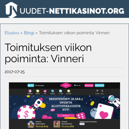
Etusivu
»
Blogi
»
Toimituksen viikon poiminta: Vinneri
Toimituksen viikon
poiminta: Vinneri
2017-07-25