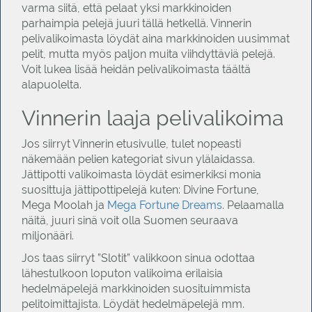
varma siitä, että pelaat yksi markkinoiden
parhaimpia pelejä juuri tällä hetkellä. Vinnerin
pelivalikoimasta löydät aina markkinoiden uusimmat
pelit, mutta myös paljon muita viihdyttäviä pelejä.
Voit lukea lisää heidän pelivalikoimasta täältä
alapuolelta.
Vinnerin laaja pelivalikoima
Jos siirryt Vinnerin etusivulle, tulet nopeasti
näkemään pelien kategoriat sivun ylälaidassa.
Jättipotti valikoimasta löydät esimerkiksi monia
suosittuja jättipottipelejä kuten: Divine Fortune,
Mega Moolah ja
Mega Fortune Dreams
. Pelaamalla
näitä, juuri sinä voit olla Suomen seuraava
miljonääri.
Jos taas siirryt ”Slotit” valikkoon sinua odottaa
lähestulkoon loputon valikoima erilaisia
hedelmäpelejä markkinoiden suosituimmista
pelitoimittajista. Löydät hedelmäpelejä mm.