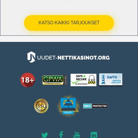
KATSO KAIKKI TARJOUKSET