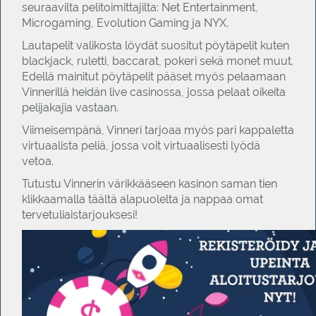
seuraavilta pelitoimittajilta: Net Entertainment,
Microgaming, Evolution Gaming ja NYX.
Lautapelit valikosta löydät suositut pöytäpelit kuten
blackjack, ruletti, baccarat, pokeri sekä monet muut.
Edellä mainitut pöytäpelit pääset myös pelaamaan
Vinnerillä heidän live casinossa, jossa pelaat oikeita
pelijakajia vastaan.
Viimeisempänä, Vinneri tarjoaa myös pari kappaletta
virtuaalista peliä, jossa voit virtuaalisesti lyödä
vetoa.
Tutustu Vinnerin värikkääseen kasinon saman tien
klikkaamalla täältä alapuolelta ja nappaa omat
tervetuliaistarjouksesi!