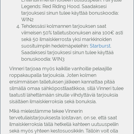
Legends: Red Riding Hood. Saadaksesi
tarjouksesi sinun tulee käyttää bonuskoodia:
WIN2
Tehdessäsi kolmannen tarjouksen saat
viimeisen 50% talletusbonuksen aina 100€ asti
sekä 50 ilmaiskierrosta yksi markkinoiden
suosituimpiin hedelmäpeleihin:
Starburst
.
Saadaksesi tarjouksesi sinun tulee käyttää
bonuskoodia: WIN3
Vinneri tarjoaa myös kaikille vanhoille pelaajille
roppakaupalla tarjouksia. Joten kolmen
ensimmäisen talletuksen jälkeen kannattaa pitää
silmällä omaa sähköpostilaatikkoa, sillä Vinneri tulee
taatusti lähettämään sinulle viihdyttäviä tarjouksia
sisältäen ilmaiskierroksia sekä bonuksia.
Mikä mielestämme tekee Vinnerin
tervetuliaistarjouksesta loistavan, on se, että saat
ilmaiskierroksia tällä hetkellä kahteen uutuuspeliin
sekä myös yhteen kestosuosikkiin. Tällöin voit olla