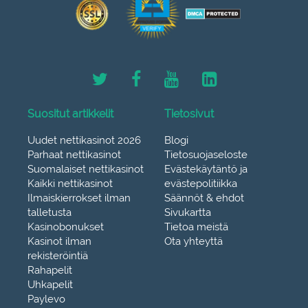
Suositut artikkelit
Tietosivut
Uudet nettikasinot 2026
Blogi
Parhaat nettikasinot
Tietosuojaseloste
Suomalaiset nettikasinot
Evästekäytäntö ja
Kaikki nettikasinot
evästepolitiikka
Ilmaiskierrokset ilman
Säännöt & ehdot
talletusta
Sivukartta
Kasinobonukset
Tietoa meistä
Kasinot ilman
Ota yhteyttä
rekisteröintiä
Rahapelit
Uhkapelit
Paylevo