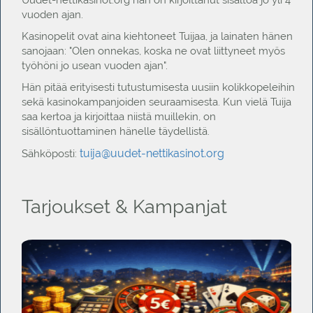
vuoden ajan.
Kasinopelit ovat aina kiehtoneet Tuijaa, ja lainaten hänen
sanojaan: "Olen onnekas, koska ne ovat liittyneet myös
työhöni jo usean vuoden ajan".
Hän pitää erityisesti tutustumisesta uusiin kolikkopeleihin
sekä kasinokampanjoiden seuraamisesta. Kun vielä Tuija
saa kertoa ja kirjoittaa niistä muillekin, on
sisällöntuottaminen hänelle täydellistä.
tuija@uudet-nettikasinot.org
Sähköposti:
Tarjoukset & Kampanjat