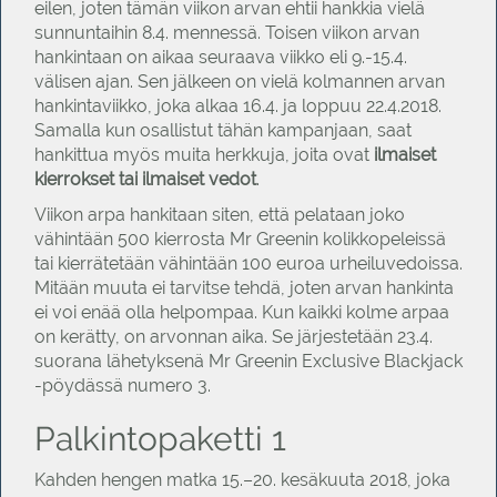
eilen, joten tämän viikon arvan ehtii hankkia vielä
sunnuntaihin 8.4. mennessä. Toisen viikon arvan
hankintaan on aikaa seuraava viikko eli 9.-15.4.
välisen ajan. Sen jälkeen on vielä kolmannen arvan
hankintaviikko, joka alkaa 16.4. ja loppuu 22.4.2018.
Samalla kun osallistut tähän kampanjaan, saat
hankittua myös muita herkkuja, joita ovat
ilmaiset
kierrokset tai ilmaiset vedot
.
Viikon arpa hankitaan siten, että pelataan joko
vähintään 500 kierrosta Mr Greenin kolikkopeleissä
tai kierrätetään vähintään 100 euroa urheiluvedoissa.
Mitään muuta ei tarvitse tehdä, joten arvan hankinta
ei voi enää olla helpompaa. Kun kaikki kolme arpaa
on kerätty, on arvonnan aika. Se järjestetään 23.4.
suorana lähetyksenä Mr Greenin Exclusive Blackjack
-pöydässä numero 3.
Palkintopaketti 1
Kahden hengen matka 15.–20. kesäkuuta 2018, joka