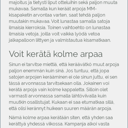
majoitus ja tietysti liput otteluihin sekä paljon muuta
mukavaa. Samalla kun keräät arpoja MM-
kisapaketin arvontaa varten, saat tehdä paljon
muutakin mukavaa. Voit lunastaa samalla satoja
ilmaisia kierroksia. Toinen vaihtoehto on lunastaa
ilmaisia vetoja, joilla voit vaikka lyödä vetoa
jalkapalloon liittyen ja valmistautua kisamatkaan.
Voit kerätä kolme arpaa
Sinun ei tarvitse miettiä, että keräävätkö muut arpoja
paljon enemmän kuin sinä. Jos tuntuu, että jopa
satojen arpojen kerääminen ei ole sinun juttu, ei sen
tässä arvonnassa tarvitsekaan olla. Jokainen voi
kerätä arpoja vain kolme kappaletta. Silloin olet
varmasti arvonnassa samalla lähtöviivalla kuin
muutkin osallistujat. Kukaan ei saa etumatkaa sillä,
että olisi kerännyt huikean suuren määrän arpoja.
Nämä kolme arpaa kerätään siten, että yhden saa
kerättyä yhdessä viikossa. Kampanja alkoi vasta