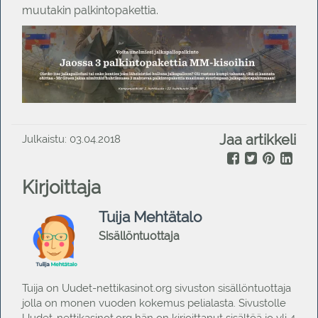
muutakin palkintopakettia.
Jaa artikkeli
Julkaistu: 03.04.2018
Kirjoittaja
Tuija Mehtätalo
Sisällöntuottaja
Tuija on Uudet-nettikasinot.org sivuston sisällöntuottaja
jolla on monen vuoden kokemus pelialasta. Sivustolle
Uudet-nettikasinot.org hän on kirjoittanut sisältöä jo yli 4