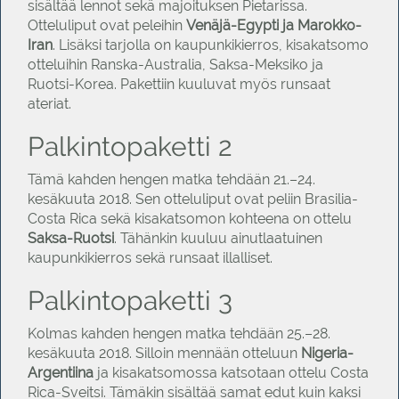
sisältää lennot sekä majoituksen Pietarissa.
Otteluliput ovat peleihin
Venäjä-Egypti ja Marokko-
Iran
. Lisäksi tarjolla on kaupunkikierros, kisakatsomo
otteluihin Ranska-Australia, Saksa-Meksiko ja
Ruotsi-Korea. Pakettiin kuuluvat myös runsaat
ateriat.
Palkintopaketti 2
Tämä kahden hengen matka tehdään 21.–24.
kesäkuuta 2018. Sen otteluliput ovat peliin Brasilia-
Costa Rica sekä kisakatsomon kohteena on ottelu
Saksa-Ruotsi
. Tähänkin kuuluu ainutlaatuinen
kaupunkikierros sekä runsaat illalliset.
Palkintopaketti 3
Kolmas kahden hengen matka tehdään 25.–28.
kesäkuuta 2018. Silloin mennään otteluun
Nigeria-
Argentiina
ja kisakatsomossa katsotaan ottelu Costa
Rica-Sveitsi. Tämäkin sisältää samat edut kuin kaksi