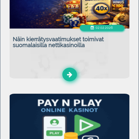
02.02.2026
Näin kierrätysvaatimukset toimivat
suomalaisilla nettikasinoilla