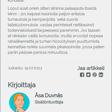
kohdalle.
Loput asiat onkin sitten lähinnä pelaajasta itsestä
kiinni – jos kaipaat kasinolta paljon erilaisia
turnauksia ja kampanjoita, sekä suoria
talletusbonuksia, vastaa perinteiset nettikasinot
todennäköisesti tarpeeseesi paremmin. Jos taasen
et niinkään välitä bonuksista, mutta arvostat nopeaa
rahaliikennettä ja turhan hössötyksen puuttumista,
kannattaa nokka suunnata pikakasinolle, jossa pelien
pariin pääsee parissa minuutissa.
Jaa artikkeli
Julkaistu: 19.07.2023
Kirjoittaja
Åsa Duvnäs
Sisällöntuottaja