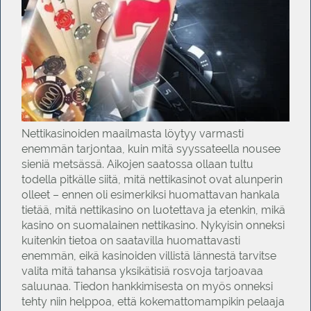
Nettikasinoiden maailmasta löytyy varmasti
enemmän tarjontaa, kuin mitä syyssateella nousee
sieniä metsässä. Aikojen saatossa ollaan tultu
todella pitkälle siitä, mitä nettikasinot ovat alunperin
olleet – ennen oli esimerkiksi huomattavan hankala
tietää, mitä nettikasino on luotettava ja etenkin, mikä
kasino on suomalainen nettikasino. Nykyisin onneksi
kuitenkin tietoa on saatavilla huomattavasti
enemmän, eikä kasinoiden villistä lännestä tarvitse
valita mitä tahansa yksikätisiä rosvoja tarjoavaa
saluunaa. Tiedon hankkimisesta on myös onneksi
tehty niin helppoa, että kokemattomampikin pelaaja