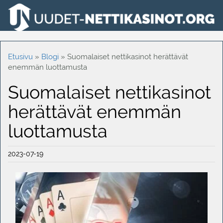
Etusivu
»
Blogi
»
Suomalaiset nettikasinot herättävät
enemmän luottamusta
Suomalaiset nettikasinot
herättävät enemmän
luottamusta
2023-07-19