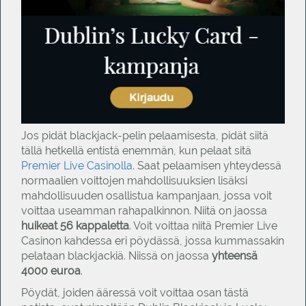
Jos pidät blackjack-pelin pelaamisesta, pidät siitä
tällä hetkellä entistä enemmän, kun pelaat sitä
Premier Live Casinolla
. Saat pelaamisen yhteydessä
normaalien voittojen mahdollisuuksien lisäksi
mahdollisuuden osallistua kampanjaan, jossa voit
voittaa useamman rahapalkinnon. Niitä on jaossa
huikeat 56 kappaletta
. Voit voittaa niitä Premier Live
Casinon kahdessa eri pöydässä, jossa kummassakin
pelataan blackjackiä. Niissä on jaossa
yhteensä
4000 euroa
.
Pöydät, joiden ääressä voit voittaa osan tästä