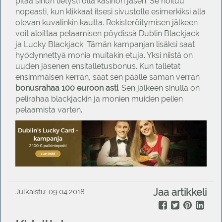
pitää sinun tietysti olla kasinon jäsen. Se hoituu
nopeasti, kun klikkaat itsesi sivustolle esimerkiksi alla
olevan kuvalinkin kautta. Rekisteröitymisen jälkeen
voit aloittaa pelaamisen pöydissä Dublin Blackjack
ja Lucky Blackjack. Tämän kampanjan lisäksi saat
hyödynnettyä monia muitakin etuja. Yksi niistä on
uuden jäsenen ensitalletusbonus. Kun talletat
ensimmäisen kerran, saat sen päälle saman verran
bonusrahaa 100 euroon asti
. Sen jälkeen sinulla on
pelirahaa blackjackin ja monien muiden pelien
pelaamista varten.
Jaa artikkeli
Julkaistu: 09.04.2018