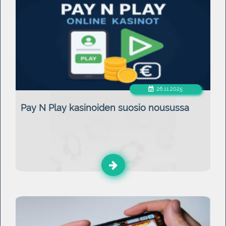
26.11.2025
Pay N Play kasinoiden suosio nousussa