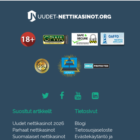
Suositut artikkelit
Tietosivut
Uudet nettikasinot 2026
Blogi
Parhaat nettikasinot
Tietosuojaseloste
Suomalaiset nettikasinot
Evästekäytäntö ja