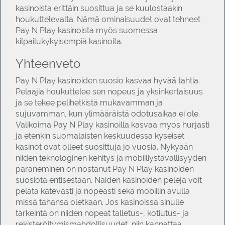
kasinoista erittäin suosittua ja se kuulostaakin
houkuttelevalta. Nämä ominaisuudet ovat tehneet
Pay N Play kasinoista myös suomessa
kilpailukykyisempiä kasinoita.
Yhteenveto
Pay N Play kasinoiden suosio kasvaa hyvää tahtia.
Pelaajia houkuttelee sen nopeus ja yksinkertaisuus
ja se tekee pelihetkistä mukavamman ja
sujuvamman, kun ylimääräistä odotusaikaa ei ole.
Valikoima Pay N Play kasinoilla kasvaa myös hurjasti
ja etenkin suomalaisten keskuudessa kyseiset
kasinot ovat olleet suosittuja jo vuosia. Nykyään
niiden teknologinen kehitys ja mobiiliystävällisyyden
paraneminen on nostanut Pay N Play kasinoiden
suosiota entisestään. Näiden kasinoiden pelejä voit
pelata kätevästi ja nopeasti sekä mobiilin avulla
missä tahansa oletkaan. Jos kasinoissa sinulle
tärkeintä on niiden nopeat talletus-, kotiutus- ja
rekisteröitymismahdollisuudet, niin kannattaa