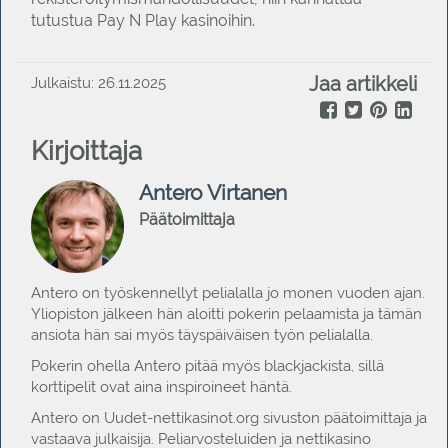
tutustua Pay N Play kasinoihin.
Jaa artikkeli
Julkaistu: 26.11.2025
Kirjoittaja
Antero Virtanen
Päätoimittaja
Antero on työskennellyt pelialalla jo monen vuoden ajan.
Yliopiston jälkeen hän aloitti pokerin pelaamista ja tämän
ansiota hän sai myös täyspäiväisen työn pelialalla.
Pokerin ohella Antero pitää myös blackjackista, sillä
korttipelit ovat aina inspiroineet häntä.
Antero on Uudet-nettikasinot.org sivuston päätoimittaja ja
vastaava julkaisija. Peliarvosteluiden ja nettikasino