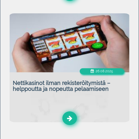
26.08.2025
Nettikasinot ilman rekisteröitymistä –
helppoutta ja nopeutta pelaamiseen