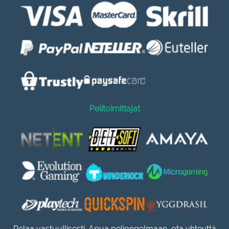
Pelitoimittajat
Pelaa vastuullisesti. Apua peliongelmaan, ota yhteyttä