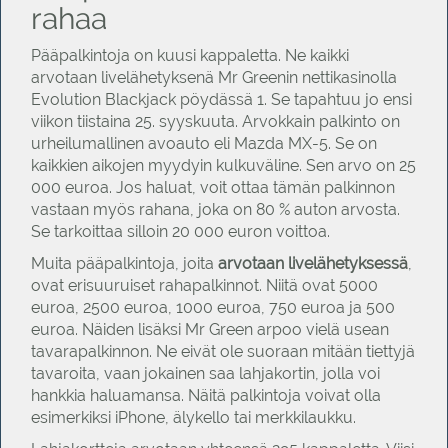
rahaa
Pääpalkintoja on kuusi kappaletta. Ne kaikki
arvotaan livelähetyksenä Mr Greenin nettikasinolla
Evolution Blackjack pöydässä 1. Se tapahtuu jo ensi
viikon tiistaina 25. syyskuuta. Arvokkain palkinto on
urheilumallinen avoauto eli Mazda MX-5. Se on
kaikkien aikojen myydyin kulkuväline. Sen arvo on 25
000 euroa. Jos haluat, voit ottaa tämän palkinnon
vastaan myös rahana, joka on 80 % auton arvosta.
Se tarkoittaa silloin 20 000 euron voittoa.
Muita pääpalkintoja, joita
arvotaan livelähetyksessä
,
ovat erisuuruiset rahapalkinnot. Niitä ovat 5000
euroa, 2500 euroa, 1000 euroa, 750 euroa ja 500
euroa. Näiden lisäksi Mr Green arpoo vielä usean
tavarapalkinnon. Ne eivät ole suoraan mitään tiettyjä
tavaroita, vaan jokainen saa lahjakortin, jolla voi
hankkia haluamansa. Näitä palkintoja voivat olla
esimerkiksi iPhone, älykello tai merkkilaukku.