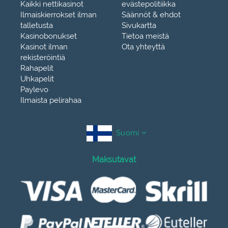
Kaikki nettikasinot
evästepolitiikka
Ilmaiskierrokset ilman
Säännöt & ehdot
talletusta
Sivukartta
Kasinobonukset
Tietoa meistä
Kasinot ilman
Ota yhteyttä
rekisteröintiä
Rahapelit
Uhkapelit
Paylevo
Ilmaista pelirahaa
Suomi
Maksutavat