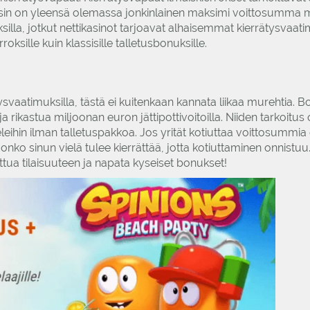
in on yleensä olemassa jonkinlainen maksimi voittosumma mit
silla, jotkut nettikasinot tarjoavat alhaisemmat kierrätysvaati
oksille kuin klassisille talletusbonuksille.
vaatimuksilla, tästä ei kuitenkaan kannata liikaa murehtia. Bon
i ja rikastua miljoonan euron jättipottivoitoilla. Niiden tarkoitu
leihin ilman talletuspakkoa. Jos yrität kotiuttaa voittosummia
jonko sinun vielä tulee kierrättää, jotta kotiuttaminen onnistuu
tua tilaisuuteen ja napata kyseiset bonukset!