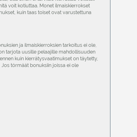
ä voit kotiuttaa. Monet ilmaiskierrokset
mukset, kuin taas toiset ovat varustettuna
uksien ja ilmaiskierroksien tarkoitus ei ole,
s on tarjota uusille pelaajille mahdollisuuden
 ennen kuin kierrätysvaatimukset on täytetty,
. Jos törmäät bonuksiin joissa ei ole