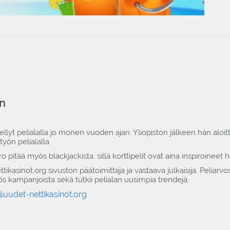
en
lyt pelialalla jo monen vuoden ajan. Yliopiston jälkeen hän aloit
yön pelialalla.
 pitää myös blackjackista, sillä korttipelit ovat aina inspiroineet h
ikasinot.org sivuston päätoimittaja ja vastaava julkaisija. Peliarvo
ös kampanjoista sekä tutkii pelialan uusimpia trendejä.
uudet-nettikasinot.org