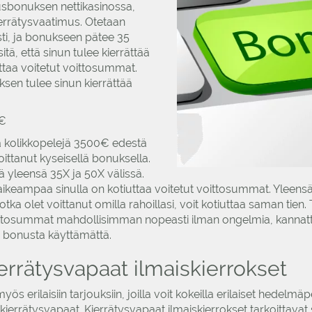
tusbonuksen nettikasinossa,
ierrätysvaatimus. Otetaan
ti, ja bonukseen pätee 35
tä, että sinun tulee kierrättää
uttaa voitetut voittosummat.
sen tulee sinun kierrättää
0€
kka kolikkopelejä 3500€ edestä
oittanut kyseisellä bonuksella.
ä yleensä 35X ja 50X välissä.
ikeampaa sinulla on kotiuttaa voitetut voittosummat. Yleensä 
jotka olet voittanut omilla rahoillasi, voit kotiuttaa saman tien
t voittosummat mahdollisimman nopeasti ilman ongelmia, kanna
ä bonusta käyttämättä.
errätysvapaat ilmaiskierrokset
 erilaisiin tarjouksiin, joilla voit kokeilla erilaiset hedelmäpe
a kierrätysvapaat. Kierrätysvapaat ilmaiskierrokset tarkoittavat si