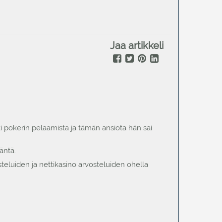
Jaa artikkeli
ti pokerin pelaamista ja tämän ansiota hän sai
äntä.
steluiden ja nettikasino arvosteluiden ohella