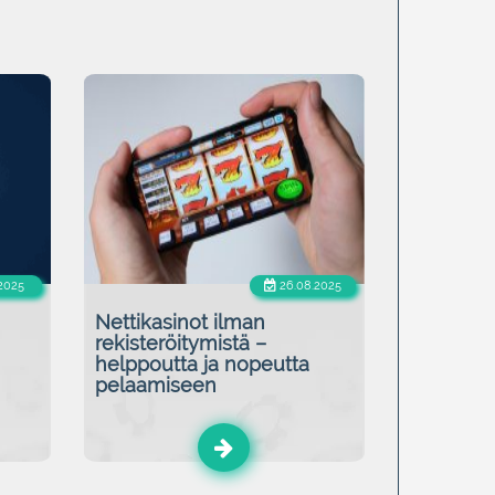
.2025
26.08.2025
Nettikasinot ilman
rekisteröitymistä –
helppoutta ja nopeutta
pelaamiseen