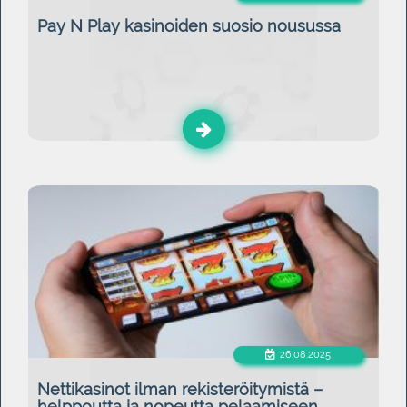
Pay N Play kasinoiden suosio nousussa
26.08.2025
Nettikasinot ilman rekisteröitymistä –
helppoutta ja nopeutta pelaamiseen