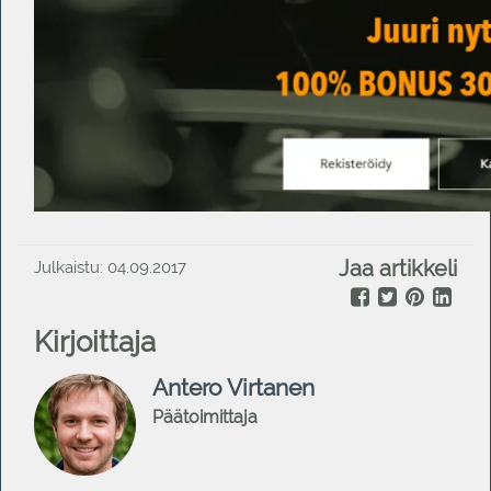
Jaa artikkeli
Julkaistu: 04.09.2017
Kirjoittaja
Antero Virtanen
Päätoimittaja