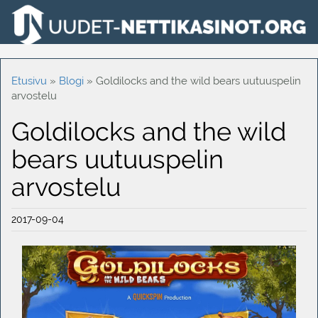
Etusivu
»
Blogi
»
Goldilocks and the wild bears uutuuspelin
arvostelu
Goldilocks and the wild
bears uutuuspelin
arvostelu
2017-09-04