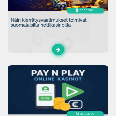
02.02.2026
Näin kierrätysvaatimukset toimivat
suomalaisilla nettikasinoilla
26.11.2025