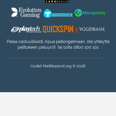
Pelaa vastuullisesti. Apua peliongelmaan, ota yhteyttä
pelitukeen:
peluuri.fi
tai soita 0800 100 101
Uudet-Nettikasinot.org © 2026