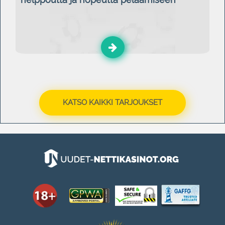
KATSO KAIKKI TARJOUKSET