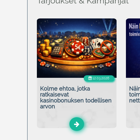
Tarjoukset & Kampanjat
12.03.2026
Kolme ehtoa, jotka
Näin
ratkaisevat
toim
kasinobonuksen todellisen
nett
arvon