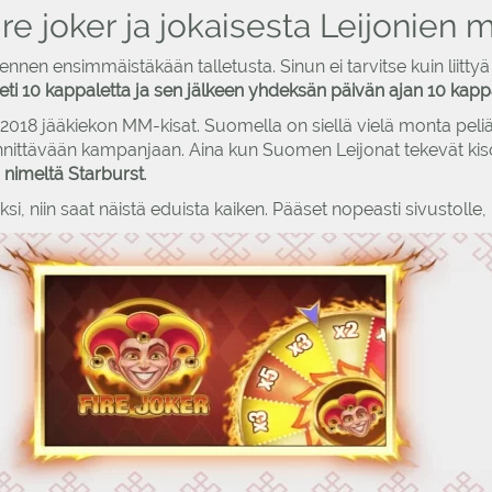
ire joker ja jokaisesta Leijonien 
r ennen ensimmäistäkään talletusta. Sinun ei tarvitse kuin liitt
eti 10 kappaletta ja sen jälkeen yhdeksän päivän ajan 10 kapp
 2018 jääkiekon MM-kisat. Suomella on siellä vielä monta peliä
nittävään kampanjaan. Aina kun Suomen Leijonat tekevät kisoi
n nimeltä Starburst
.
si, niin saat näistä eduista kaiken. Pääset nopeasti sivustolle,