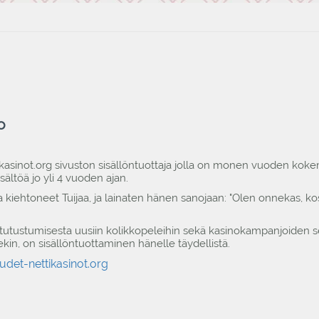
o
kasinot.org sivuston sisällöntuottaja jolla on monen vuoden kokem
isältöä jo yli 4 vuoden ajan.
a kiehtoneet Tuijaa, ja lainaten hänen sanojaan: "Olen onnekas, k
i tutustumisesta uusiin kolikkopeleihin sekä kasinokampanjoiden se
llekin, on sisällöntuottaminen hänelle täydellistä.
udet-nettikasinot.org