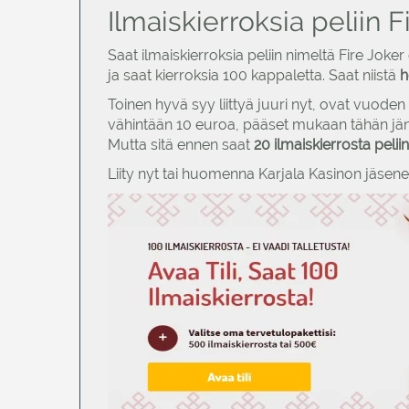
Ilmaiskierroksia peliin F
Saat ilmaiskierroksia peliin nimeltä Fire Joke
ja saat kierroksia 100 kappaletta. Saat niistä
h
Toinen hyvä syy liittyä juuri nyt, ovat vuoden
vähintään 10 euroa, pääset mukaan tähän jän
Mutta sitä ennen saat
20 ilmaiskierrosta pelii
Liity nyt tai huomenna Karjala Kasinon jäsenek