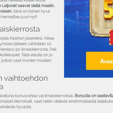
tällä hetkellä kisaamassa
 Leijonat saavat siellä maalin,
roksen.
Siinä on toinen hyvä
 kannattaa juuri nyt!
aiskierrosta
rjala Kasinon jäseneksi. Aikaa
ittymisen jälkeen vähintään 10
aniacs 50 ilmaiskierrosta. Peli
olikkopeli. Tällä edulla on jo
yt, jolloin saat monien muiden
an vaihtoehdon
a
tuloetuna bonusrahaa vai ilmaiskierroksia.
Bonusta on saatavill
lmaiset kierrokset, saat nekin viidestä ensimmäisestä talletuks
kahdesta hyvästä.