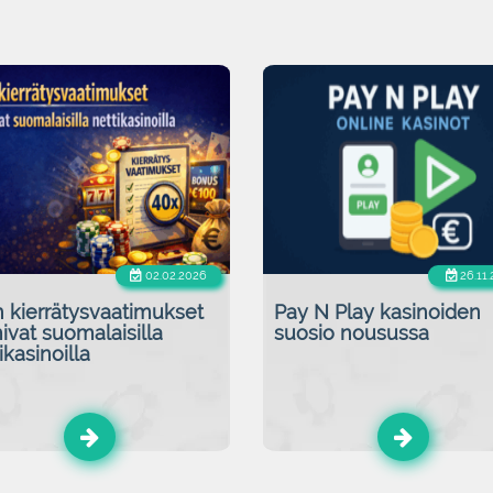
02.02.2026
26.11
 kierrätysvaatimukset
Pay N Play kasinoiden
ivat suomalaisilla
suosio nousussa
ikasinoilla