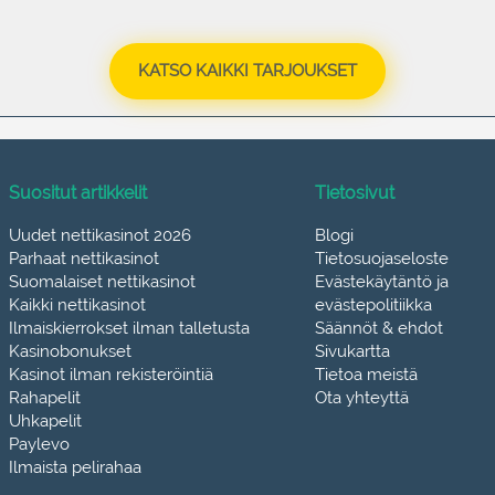
KATSO KAIKKI TARJOUKSET
Suositut artikkelit
Tietosivut
Uudet nettikasinot 2026
Blogi
Parhaat nettikasinot
Tietosuojaseloste
Suomalaiset nettikasinot
Evästekäytäntö ja
Kaikki nettikasinot
evästepolitiikka
Ilmaiskierrokset ilman talletusta
Säännöt & ehdot
Kasinobonukset
Sivukartta
Kasinot ilman rekisteröintiä
Tietoa meistä
Rahapelit
Ota yhteyttä
Uhkapelit
Paylevo
Ilmaista pelirahaa