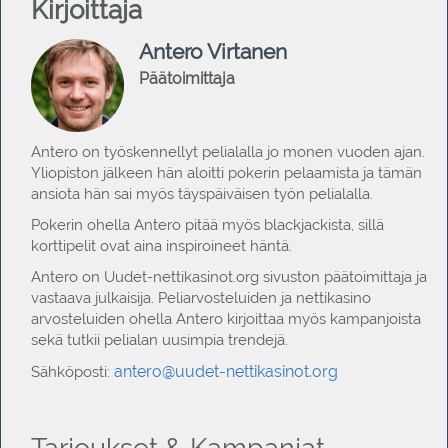
Kirjoittaja
Antero Virtanen
Päätoimittaja
Antero on työskennellyt pelialalla jo monen vuoden ajan.
Yliopiston jälkeen hän aloitti pokerin pelaamista ja tämän
ansiota hän sai myös täyspäiväisen työn pelialalla.
Pokerin ohella Antero pitää myös blackjackista, sillä
korttipelit ovat aina inspiroineet häntä.
Antero on Uudet-nettikasinot.org sivuston päätoimittaja ja
vastaava julkaisija. Peliarvosteluiden ja nettikasino
arvosteluiden ohella Antero kirjoittaa myös kampanjoista
sekä tutkii pelialan uusimpia trendejä.
antero@uudet-nettikasinot.org
Sähköposti:
Tarjoukset & Kampanjat