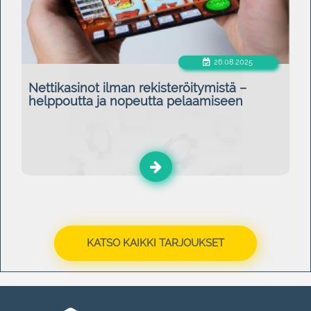
26.08.2025
Nettikasinot ilman rekisteröitymistä –
helppoutta ja nopeutta pelaamiseen
KATSO KAIKKI TARJOUKSET