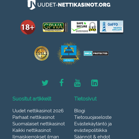
Suositut artikkelit
Tietosivut
Uudet nettikasinot 2026
Blogi
Parhaat nettikasinot
Tietosuojaseloste
Suomalaiset nettikasinot
Evästekäytäntö ja
Kaikki nettikasinot
evästepolitiikka
Ilmaiskierrokset ilman
Säännöt & ehdot