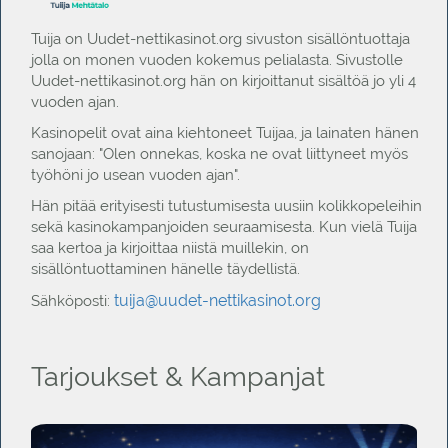
Tuija on Uudet-nettikasinot.org sivuston sisällöntuottaja
jolla on monen vuoden kokemus pelialasta. Sivustolle
Uudet-nettikasinot.org hän on kirjoittanut sisältöä jo yli 4
vuoden ajan.
Kasinopelit ovat aina kiehtoneet Tuijaa, ja lainaten hänen
sanojaan: "Olen onnekas, koska ne ovat liittyneet myös
työhöni jo usean vuoden ajan".
Hän pitää erityisesti tutustumisesta uusiin kolikkopeleihin
sekä kasinokampanjoiden seuraamisesta. Kun vielä Tuija
saa kertoa ja kirjoittaa niistä muillekin, on
sisällöntuottaminen hänelle täydellistä.
tuija@uudet-nettikasinot.org
Sähköposti:
Tarjoukset & Kampanjat