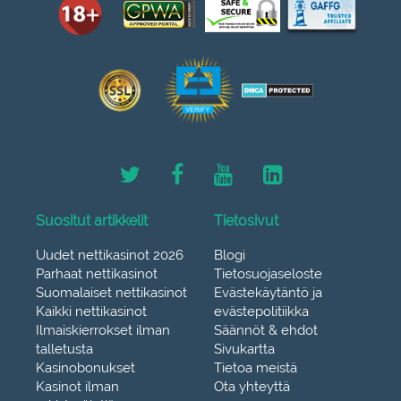
Suositut artikkelit
Tietosivut
Uudet nettikasinot 2026
Blogi
Parhaat nettikasinot
Tietosuojaseloste
Suomalaiset nettikasinot
Evästekäytäntö ja
Kaikki nettikasinot
evästepolitiikka
Ilmaiskierrokset ilman
Säännöt & ehdot
talletusta
Sivukartta
Kasinobonukset
Tietoa meistä
Kasinot ilman
Ota yhteyttä