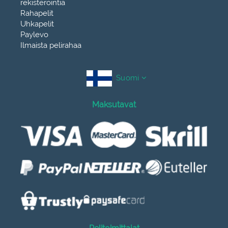
rekisteröintiä
Rahapelit
Uhkapelit
Paylevo
Ilmaista pelirahaa
Suomi
Maksutavat