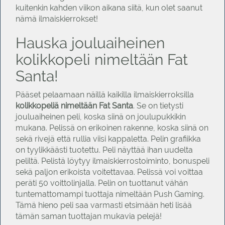
kuitenkin kahden viikon aikana siitä, kun olet saanut
nämä ilmaiskierrokset!
Hauska jouluaiheinen
kolikkopeli nimeltään Fat
Santa!
Pääset pelaamaan näillä kaikilla ilmaiskierroksilla
kolikkopeliä nimeltään Fat Santa
. Se on tietysti
jouluaiheinen peli, koska siinä on joulupukkikin
mukana. Pelissä on erikoinen rakenne, koska siinä on
sekä rivejä että rullia viisi kappaletta. Pelin grafiikka
on tyylikkäästi tuotettu. Peli näyttää ihan uudelta
peliltä. Pelistä löytyy ilmaiskierrostoiminto, bonuspeli
sekä paljon erikoista voitettavaa. Pelissä voi voittaa
peräti 50 voittolinjalla. Pelin on tuottanut vähän
tuntemattomampi tuottaja nimeltään Push Gaming.
Tämä hieno peli saa varmasti etsimään heti lisää
tämän saman tuottajan mukavia pelejä!