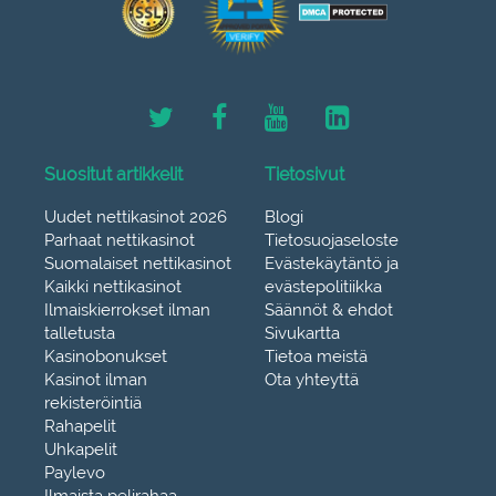
Suositut artikkelit
Tietosivut
Uudet nettikasinot 2026
Blogi
Parhaat nettikasinot
Tietosuojaseloste
Suomalaiset nettikasinot
Evästekäytäntö ja
Kaikki nettikasinot
evästepolitiikka
Ilmaiskierrokset ilman
Säännöt & ehdot
talletusta
Sivukartta
Kasinobonukset
Tietoa meistä
Kasinot ilman
Ota yhteyttä
rekisteröintiä
Rahapelit
Uhkapelit
Paylevo
Ilmaista pelirahaa