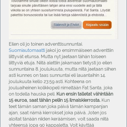
Eilen oli jo toinen adventtisunnuntai.
Suomiautomaatti
jakoi jo ensimmäiseen adventtiin
liittyvät etunsa. Mutta nyt jaetaan tähän toiseen
liittyviä etuja. Niitä alettiin jakamaan tietysti jo eilen
sunnuntaina 8. joulukuuta, mutta niitä jaetaan siihen
asti kunnes on taas sunnuntai eli lauantaihin 14.
joulukuuta kello 23:59 asti. Kohteena on
jouluaiheinen kolikkopeli nimeltään Fat Santa, joka
on todella hauska peli.
Kun ensin talletat vähintään
15 euroa, saat tähän peliin 15 ilmaiskierrosta.
Kun
teet tämän saman joka päivä tämän kampanjan
ajan, saat nämä kierrokset joka päivä. Joten jos
aloitat tänään niiden keräämisen, voit saada niitä
yhteensä jopa 90 kappaletta. Voit käyttää