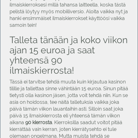
ilmaiskierroksesi millä tahansa laitteella, koska tästä
pelistä löytyy myös mobiiliversio. Aloita vaikka nyt ja
hanki ensimmäiset ilmaiskierrokset käyttöösi vaikka
samoin tein!
Talleta tänään ja koko viikon
ajan 15 euroa ja saat
yhteensä 90
ilmaiskierrosta!
Tässä ei tarvitse tehdä muuta kuin kirjautua kasinon
tilille ja tallettaa sinne vähintään 15 euroa. Sinun pitää
tietysti olla kasinon jäsen, jotta voit tehdä niin. Kun se
asia on hoidossa, tee näitä talletuksia vaikka joka
päivä tämän viikon lauantaihin asti. Silloin saat joka
päivä 15 ilmaiskierrosta eli yhteensä tämän viikon
aikana
90 kierrosta
. Kierroksilla saadut voitot pitää
kierrättää vain kerran, joten kierrätysehto ei tule
olemaan ongelmana. Mutta muista tehdä se