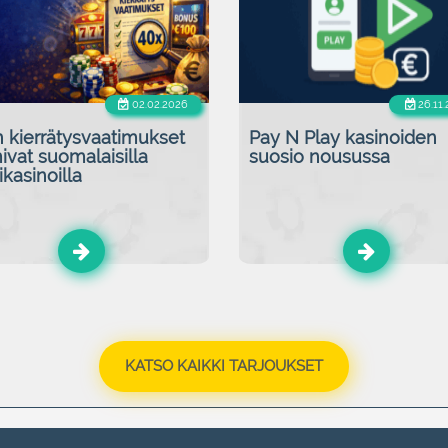
02.02.2026
26.11
 kierrätysvaatimukset
Pay N Play kasinoiden
ivat suomalaisilla
suosio nousussa
ikasinoilla
KATSO KAIKKI TARJOUKSET