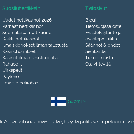
Suositut artikkelit
Tietosivut
Uudet nettikasinot 2026
Blogi
Parhaat nettikasinot
Tietosuojaseloste
Suomalaiset nettikasinot
Evästekäytäntö ja
Kaikki nettikasinot
evästepolitiikka
Ilmaiskierrokset ilman talletusta
Säännöt & ehdot
Kasinobonukset
Sivukartta
Kasinot ilman rekisteröintiä
Tietoa meistä
Rahapelit
Ota yhteyttä
Uhkapelit
Paylevo
Ilmaista pelirahaa
Suomi
ti. Apua peliongelmaan, ota yhteyttä pelitukeen:
peluuri.fi
tai