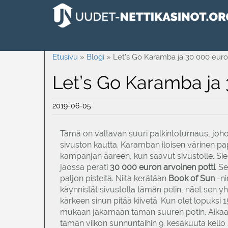
Etusivu
»
Blogi
»
Let’s Go Karamba ja 30 000 euro
Let’s Go Karamba ja 
2019-06-05
Tämä on valtavan suuri palkintoturnaus, jo
sivuston kautta. Karamban iloisen värinen pa
kampanjan ääreen, kun saavut sivustolle. Sie
jaossa peräti
30 000 euron arvoinen potti
. S
paljon pisteitä. Niitä kerätään
Book of Sun
-ni
käynnistät sivustolla tämän pelin, näet sen y
kärkeen sinun pitää kiivetä. Kun olet lopuksi
mukaan jakamaan tämän suuren potin. Aikaa 
tämän viikon sunnuntaihin 9. kesäkuuta kello 2