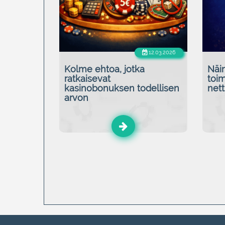
12.03.2026
Kolme ehtoa, jotka
Näin
ratkaisevat
toim
kasinobonuksen todellisen
nett
arvon