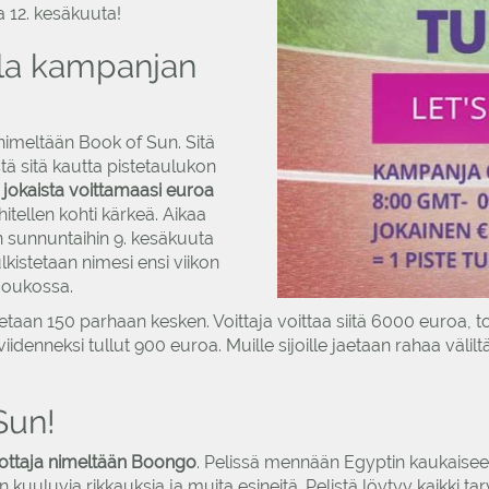
na 12. kesäkuuta!
lla kampanjan
imeltään Book of Sun. Sitä
tä sitä kautta pistetaulukon
 jokaista voittamaasi euroa
hitellen kohti kärkeä. Aikaa
 sunnuntaihin 9. kesäkuuta
julkistetaan nimesi ensi viikon
 joukossa.
taan 150 parhaan kesken. Voittaja voittaa siitä 6000 euroa, to
idenneksi tullut 900 euroa. Muille sijoille jaetaan rahaa välilt
Sun!
uottaja nimeltään Boongo
. Pelissä mennään Egyptin kaukaiseen 
uluvia rikkauksia ja muita esineitä. Pelistä löytyy kaikki tarv