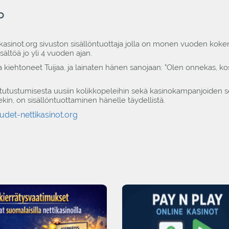
o
kasinot.org sivuston sisällöntuottaja jolla on monen vuoden kokem
isältöä jo yli 4 vuoden ajan.
a kiehtoneet Tuijaa, ja lainaten hänen sanojaan: "Olen onnekas, k
i tutustumisesta uusiin kolikkopeleihin sekä kasinokampanjoiden se
llekin, on sisällöntuottaminen hänelle täydellistä.
udet-nettikasinot.org