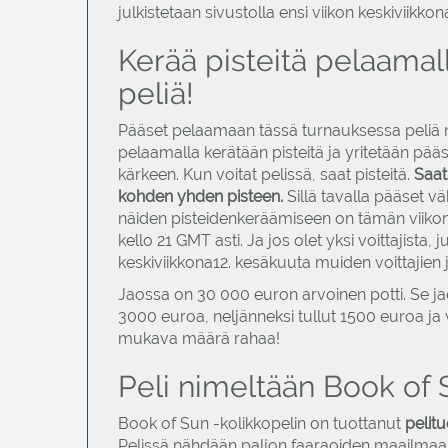
julkistetaan sivustolla ensi viikon keskiviikko
Kerää pisteitä pelaama
peliä!
Pääset pelaamaan tässä turnauksessa peliä n
pelaamalla kerätään pisteitä ja yritetään pääs
kärkeen. Kun voitat pelissä, saat pisteitä.
Saat
kohden yhden pisteen.
Sillä tavalla pääset vä
näiden pisteidenkeräämiseen on tämän viikon
kello 21 GMT asti. Ja jos olet yksi voittajista, 
keskiviikkona12. kesäkuuta muiden voittajien
Jaossa on 30 000 euron arvoinen potti. Se jae
3000 euroa, neljänneksi tullut 1500 euroa ja vi
mukava määrä rahaa!
Peli nimeltään Book of 
Book of Sun -kolikkopelin on tuottanut
pelit
Pelissä nähdään paljon faaraoiden maailmaan ku