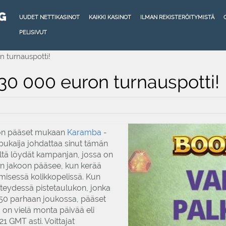
UUDET NETTIKASINOT
KAIKKI KASINOT
ILMAN REKISTERÖITYMISTÄ
PELISIVUT
n turnauspotti!
30 000 euron turnauspotti!
hon pääset mukaan
Karamba
-
pukaija johdattaa sinut tämän
ltä löydät kampanjan, jossa on
en jakoon pääsee, kun kerää
misessä kolikkopelissä. Kun
hteydessä pistetaulukon, jonka
 150 parhaan joukossa, pääset
on vielä monta päivää eli
1 GMT asti. Voittajat