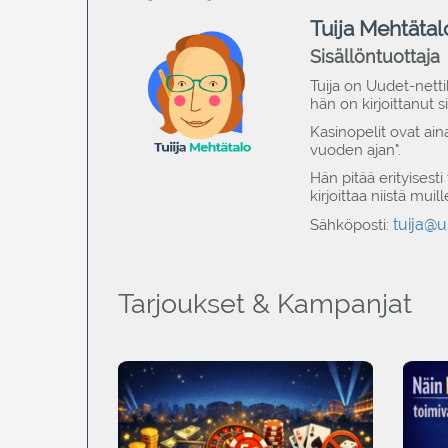
Tuija Mehtätal
Sisällöntuottaja
Tuija on Uudet-netti
hän on kirjoittanut s
Kasinopelit ovat ain
vuoden ajan".
Hän pitää erityisest
kirjoittaa niistä mui
tuija@u
Sähköposti:
Tarjoukset & Kampanjat