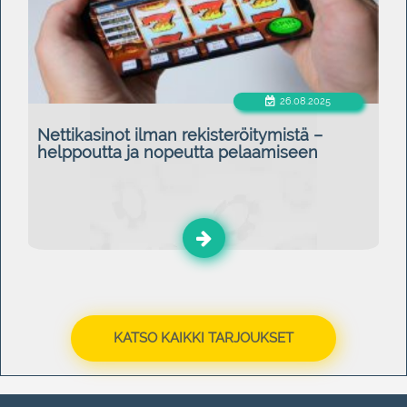
26.08.2025
Nettikasinot ilman rekisteröitymistä –
helppoutta ja nopeutta pelaamiseen
KATSO KAIKKI TARJOUKSET