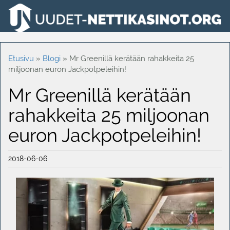
Etusivu
»
Blogi
»
Mr Greenillä kerätään rahakkeita 25
miljoonan euron Jackpotpeleihin!
Mr Greenillä kerätään
rahakkeita 25 miljoonan
euron Jackpotpeleihin!
2018-06-06