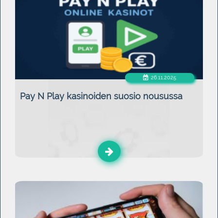
26.11.2025
Pay N Play kasinoiden suosio nousussa