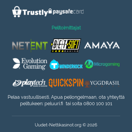
Pelitoimittajat
Pelaa vastuullisesti. Apua peliongelmaan, ota yhteyttä
pelitukeen:
peluuri.fi
tai soita 0800 100 101
Uudet-Nettikasinot.org © 2026