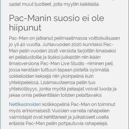
sadat muut tuotteet, joita myytiin kaikkialla.
Pac-Manin suosio ei ole
hiipunut
Pac-Man on jatkanut pelimaailmassa voittokulkuaan
jo yli 40 vuotta. Juhlavuoden 2020 kunniaksi Pac-
Man pelin vuoden 2016 versiota tarjottiin ilmaiseksi
eri pelialustoille ja lisäksi julkaistiin niin ikään
ilmaisversiona Pac-Man Live Studio -niminen peli,
jossa kerätään tuttuun tapaan pisteitä syömällä
sokkeloiden keksejä niin yksinpelinä kuin
yhteispeleissä. Lisämausteensa peliin tuo
yhteisöllisyys, jonka myötä pelaajat voivat luoda ja
jakaa omia pelikenttiään toisten pelattavaksi.
Nettikasinoiden
kolikkopelinä Pac-Man on toiminut
myös erinomaisesti. Vuosien varrella rahapelien
valmistajat ovat kehittäneet ja julkaisseet useita
erilaisia Pac-Man peliin pohjautuvia rahapelejä.