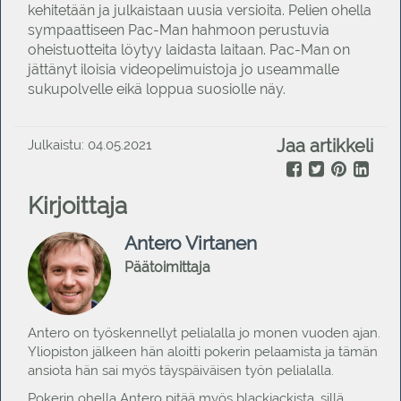
kehitetään ja julkaistaan uusia versioita. Pelien ohella
sympaattiseen Pac-Man hahmoon perustuvia
oheistuotteita löytyy laidasta laitaan. Pac-Man on
jättänyt iloisia videopelimuistoja jo useammalle
sukupolvelle eikä loppua suosiolle näy.
Jaa artikkeli
Julkaistu: 04.05.2021
Kirjoittaja
Antero Virtanen
Päätoimittaja
Antero on työskennellyt pelialalla jo monen vuoden ajan.
Yliopiston jälkeen hän aloitti pokerin pelaamista ja tämän
ansiota hän sai myös täyspäiväisen työn pelialalla.
Pokerin ohella Antero pitää myös blackjackista, sillä