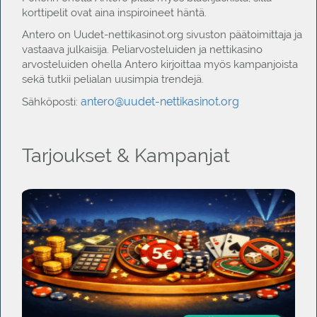
korttipelit ovat aina inspiroineet häntä.
Antero on Uudet-nettikasinot.org sivuston päätoimittaja ja
vastaava julkaisija. Peliarvosteluiden ja nettikasino
arvosteluiden ohella Antero kirjoittaa myös kampanjoista
sekä tutkii pelialan uusimpia trendejä.
antero@uudet-nettikasinot.org
Sähköposti:
Tarjoukset & Kampanjat