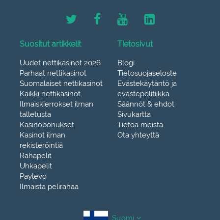
Suositut artikkelit
Tietosivut
Uudet nettikasinot 2026
Blogi
Parhaat nettikasinot
Tietosuojaseloste
Suomalaiset nettikasinot
Evästekäytäntö ja
Kaikki nettikasinot
evästepolitiikka
Ilmaiskierrokset ilman
Säännöt & ehdot
talletusta
Sivukartta
Kasinobonukset
Tietoa meistä
Kasinot ilman
Ota yhteyttä
rekisteröintiä
Rahapelit
Uhkapelit
Paylevo
Ilmaista pelirahaa
Suomi