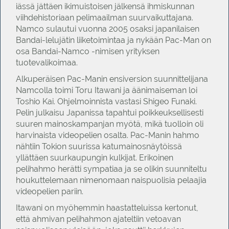
iässä jättäen ikimuistoisen jälkensä ihmiskunnan
viihdehistoriaan pelimaailman suurvaikuttajana.
Namco sulautui vuonna 2005 osaksi japanilaisen
Bandai-lelujätin liiketoimintaa ja nykään Pac-Man on
osa Bandai-Namco -nimisen yrityksen
tuotevalikoimaa.
Alkuperäisen Pac-Manin ensiversion suunnittelijana
Namcolla toimi Toru Itawani ja äänimaiseman loi
Toshio Kai. Ohjelmoinnista vastasi Shigeo Funaki.
Pelin julkaisu Japanissa tapahtui poikkeuksellisesti
suuren mainoskampanjan myötä, mikä tuolloin oli
harvinaista videopelien osalta. Pac-Manin hahmo
nähtiin Tokion suurissa katumainosnäytöissä
yllättäen suurkaupungin kulkijat. Erikoinen
pelihahmo herätti sympatiaa ja se olikin suunniteltu
houkuttelemaan nimenomaan naispuolisia pelaajia
videopelien pariin.
Itawani on myöhemmin haastatteluissa kertonut,
että ahmivan pelihahmon ajateltiin vetoavan