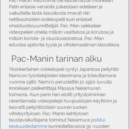
Pac-Manin vetovoima ole katoamassa mihinkään.
Pelin erilaisia versioita julkaistaan edelleen ja
vaikutteita tästä klassikosta imevät niin
nettikasinoiden kolikkopelit kuin erilaiset
oheistuotesuunnittelijat. Pac-Man seikkailee
videopelien ohella milloin vaatteissa ja koruissa ja
milloin koriste- ja sisustusesineissä. Pac-Man
edustaa ajatonta tyyliä ja viihdemaailman klassikkoa.
Pac-Manin tarinan alku
Yksinkertainen sokkelopeli syntyi Japanissa peliyhtiö
Namcon työntekijöiden ideoimana ja toteuttamana
vuonna 1980. Namco perustettiin jo 1950-luvulla
innokkaan pelikehittäjä Masaya Nakamuran
toimesta. Alun perin hän aloitti yritystoiminnan
rakentamalla videopelejä huvipuistojen käyttöön ja
kasvatti peliyhtiöstään suuren luokan
viihdeyrityksen. Pac-Manin kehityksen
taustavaikuttajana toiminut Nakamura
poistui
keskuudestamme
kunnioitettavassa 91-vuoden