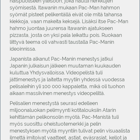
naispuoliseen yleisöön, joka nauttii herkkujen
syömisestä. Itawanin mukaan Pac-Man hahmon
syömät pisteet pelikentällä eivät ole mitä tahansa
kiekkoja, vaan makeita keksejä. Lisäksi itse Pac-Man
hahmo juontaa juurensa Itawanin ajatukseen
pizzasta, josta on yksi pala leikattu pois. Ruokaan
liittyvä teema oli vahvasti taustalla Pac-Manin
ideoinnissa.
Japanista alkanut Pac-Manin menestys jatkui
Japanin julkaisun jälkeen muutaman kuukauden
kuluttua Yhdysvalloissa. Videopelistä tuli
jättimenestys ja laitetta myytiin yhdessä vuodessa
pelisaleihin yli 100 000 kappaletta, mikä oli tuohon
aikaan massiivinen menestys videopeliltä.
Pelisalien menestystä seurasi edelleen
miljoonaluokan pelimyynti kotitalouksiin Atarin
kehittämän pelikonsolin myötä. Pac-Manistä tuli
myös suosittu oheistuotemerkki ja pelin
menestyksen myötä myyntiin tulivat pelin visuaalista
ilmettä imitoivat vaatteet, astiat, eväsrasiat, kellot ja