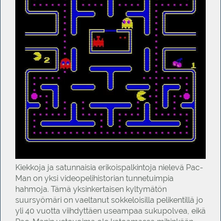
Kiekkoja ja satunnaisia erikoispalkintoja nielevä Pac-
Man on yksi videopelihistorian tunnetuimpia
hahmoja. Tämä yksinkertaisen kyltymätön
suursyömäri on vaeltanut sokkeloisilla pelikentillä jo
yli 40 vuotta viihdyttäen useampaa sukupolvea, eikä