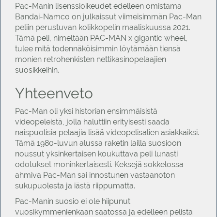
Pac-Manin lisenssioikeudet edelleen omistama
Bandai-Namco on julkaissut viimeisimmän Pac-Man
peliin perustuvan kolikkopelin maaliskuussa 2021.
Tämä peli, nimeltään PAC-MAN x gigantic wheel,
tulee mitä todennäköisimmin löytämään tiensä
monien retrohenkisten nettikasinopelaajien
suosikkeihin.
Yhteenveto
Pac-Man oli yksi historian ensimmäisistä
videopeleistä, jolla haluttiin erityisesti saada
naispuolisia pelaajia lisää videopelisalien asiakkaiksi.
Tämä 1980-luvun alussa raketin lailla suosioon
noussut yksinkertaisen koukuttava peli lunasti
odotukset moninkertaisesti. Keksejä sokkelossa
ahmiva Pac-Man sai innostunen vastaanoton
sukupuolesta ja iästä riippumatta.
Pac-Manin suosio ei ole hiipunut
vuosikymmenienkään saatossa ja edelleen pelistä