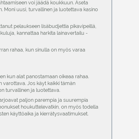
jahtaamiseen voi jäädä koukkuun. Aseta
en. Moni uusi, turvallinen ja luotettava kasino
ttanut pelaukseen lisäbudjettia pikavipeillä,
kuluja, kannattaa harkita lainavertailu -
erran rahaa, kun sinulla on myös varaa
ennen kun alat panostamaan oikeaa rahaa.
n varottava. Jos käyt kaikki tämän
n turvallinen ja luotettava.
 tarjoavat paljon parempia ja suurempia
et bonukset houkuttelevatkin, on myös todella
sten käyttöaika ja kierrätysvaatimukset.