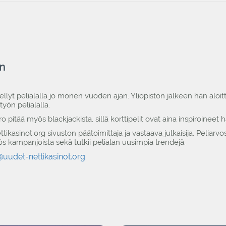
en
lyt pelialalla jo monen vuoden ajan. Yliopiston jälkeen hän aloit
yön pelialalla.
 pitää myös blackjackista, sillä korttipelit ovat aina inspiroineet h
ikasinot.org sivuston päätoimittaja ja vastaava julkaisija. Peliarvo
ös kampanjoista sekä tutkii pelialan uusimpia trendejä.
uudet-nettikasinot.org