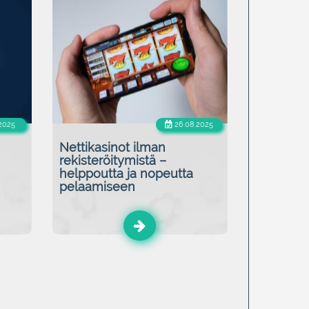
.2025
26.08.2025
Nettikasinot ilman
rekisteröitymistä –
helppoutta ja nopeutta
pelaamiseen