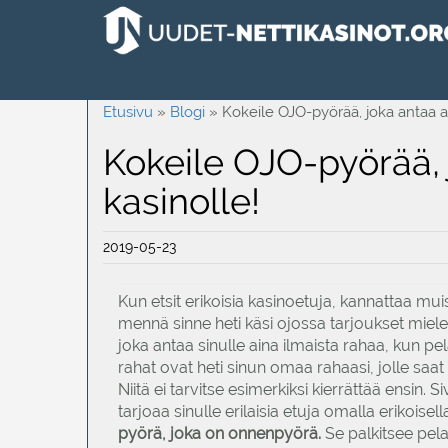
Etusivu
»
Blogi
»
Kokeile OJO-pyörää, joka antaa ai
Kokeile OJO-pyörää, 
kasinolle!
2019-05-23
Kun etsit erikoisia kasinoetuja, kannattaa mu
mennä sinne heti käsi ojossa tarjoukset miele
joka antaa sinulle aina ilmaista rahaa, kun p
rahat ovat heti sinun omaa rahaasi, jolle saat 
Niitä ei tarvitse esimerkiksi kierrättää ensin. 
tarjoaa sinulle erilaisia etuja omalla erikoisella
pyörä, joka on onnenpyörä.
Se palkitsee pel