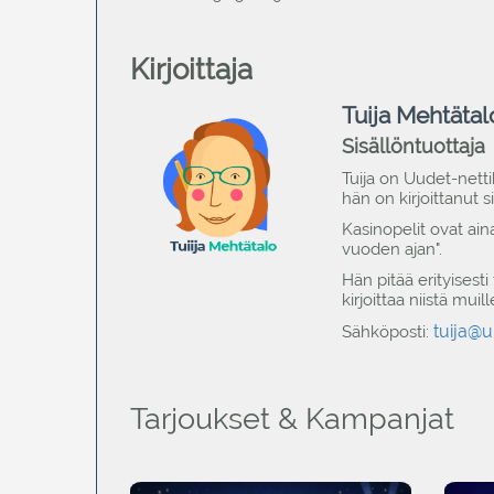
Kirjoittaja
Tuija Mehtätal
Sisällöntuottaja
Tuija on Uudet-netti
hän on kirjoittanut s
Kasinopelit ovat ain
vuoden ajan".
Hän pitää erityisest
kirjoittaa niistä mui
tuija@u
Sähköposti:
Tarjoukset & Kampanjat