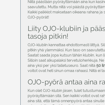
Niitä päästään pyöräyttämään aina kun kasin
saavutettu. Mutta niitä voi päästä pyöräyttä
Kaikki palkkiot maksetaan oikeana rahana ja
OJO-pyörät!
Liity OJO-klubiin ja pä
tasoja pitkin!
OJO-klubiin kannattaa ehdottomasti liittyä. S
pitkin yhä ylemmäksi. Kun taso on saavutettu, 
Saatat saada jopa kutsun tähän klubiin, kun lii
Silloin saat alkupalaksi tervetuloherkkuja. Ne
aina yksi per yksi talletuseuro. Saat niitä
50 i
voitot ovat heti sinun omaa rahaasi. Niitä ei t
OJO-pyörä antaa aina ra
Kun olet OJO-klubin jäsen, tulet tutustumaan
pyöräyttämään sitä. Sen kaikki voitot ovat rah
aina sitä, että tämä onnenpyörä antaa sinulle 