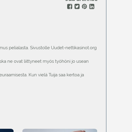
us pelialasta. Sivustolle Uudet-nettikasinot.org
oska ne ovat liittyneet myös työhöni jo usean
uraamisesta. Kun vielä Tuija saa kertoa ja