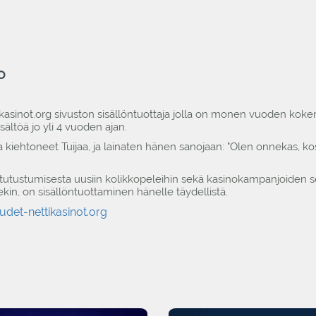
o
kasinot.org sivuston sisällöntuottaja jolla on monen vuoden kokem
isältöä jo yli 4 vuoden ajan.
a kiehtoneet Tuijaa, ja lainaten hänen sanojaan: "Olen onnekas, k
i tutustumisesta uusiin kolikkopeleihin sekä kasinokampanjoiden se
llekin, on sisällöntuottaminen hänelle täydellistä.
udet-nettikasinot.org