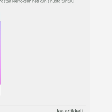
unastaa kierroksen heti kun sinusta tuntuu
Jaa artikkeli