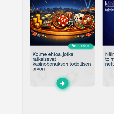
12.03.2026
Kolme ehtoa, jotka
Näin
ratkaisevat
toim
kasinobonuksen todellisen
nett
arvon