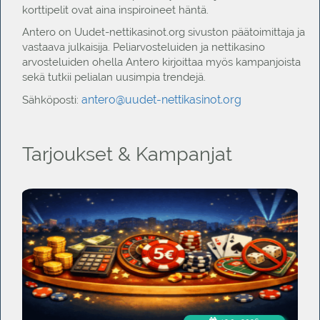
korttipelit ovat aina inspiroineet häntä.
Antero on Uudet-nettikasinot.org sivuston päätoimittaja ja
vastaava julkaisija. Peliarvosteluiden ja nettikasino
arvosteluiden ohella Antero kirjoittaa myös kampanjoista
sekä tutkii pelialan uusimpia trendejä.
antero@uudet-nettikasinot.org
Sähköposti:
Tarjoukset & Kampanjat