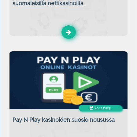
suomalaisilla nettikasinoilla
26.11.2025
Pay N Play kasinoiden suosio nousussa