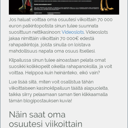
Jos haluat voittaa oma osuutesi viikoittain 70 000
euron palkintopotista sinun tulee suunnata
suosittuun nettikasinoon:
Videoslots
. Videoslots
jakaa nimittäin viikoittain 70 000€ edestä
rahapalkintoja, joista sinulla on loistava
mahdollisuus napata oma osuus itsellesi.
Kilpailussa sinun tulee ainoastaan pelata omat
suosikki kolikkopelit oikeilla rahapanoksilla, ja voit
voittaa. Helppoa kuin heinänteko, eikö vain?
Lue lisää siitä, miten voit osallistua tähän
viikoittaiseen kasinokilpailuun täältä alapuolelta,
taikka siirry pelaamaan saman tien klikkaamalla
tämän blogipostauksen kuvia!
Näin saat oma
osuutesi viikoittain