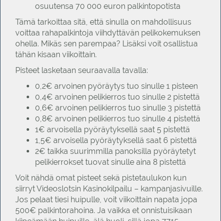
osuutensa 70 000 euron palkintopotista
Tämä tarkoittaa sitä, että sinulla on mahdollisuus
voittaa rahapalkintoja viihdyttävän pelikokemuksen
ohella. Mikäs sen parempaa? Lisäksi voit osallistua
tähän kisaan viikoittain.
Pisteet lasketaan seuraavalla tavalla:
0,2€ arvoinen pyöräytys tuo sinulle 1 pisteen
0,4€ arvoinen pelikierros tuo sinulle 2 pistettä
0,6€ arvoinen pelikierros tuo sinulle 3 pistettä
0,8€ arvoinen pelikierros tuo sinulle 4 pistettä
1€ arvoisella pyöräytyksellä saat 5 pistettä
1,5€ arvoisella pyöräytyksellä saat 6 pistettä
2€ taikka suurimmilla panoksilla pyöräytetyt
pelikierrokset tuovat sinulle aina 8 pistettä
Voit nähdä omat pisteet sekä pistetaulukon kun
siirryt Videoslotsin Kasinokilpailu – kampanjasivuille.
Jos pelaat tiesi huipulle, voit viikoittain napata jopa
500€ palkintorahoina. Ja vaikka et onnistuisikaan