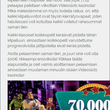
kiipeämään huipuille, älä huoli, sillä jopa 7715
pelaajaa palkitaan viikoittain Videoslots kasinolla!
Mikä mielestämme on myös todella reilua, on, että
kaikki kilpailuvoitot ovat täysin kierrätysvapaat, joten
halutessasi voit kotiuttaa kaikki voitetut rahasummat
saman tien.
Kaikki klassiset kolikkopelit keräävät pisteitä tähän
kilpailuun, ainoastaan kolikkopelit varustettuina
progressiivisilla jättipoteilla eivät kerää pisteitä.
Aloita pelaaminen saman tien, ja juuri sinä voit olla
500€ rikkaampi ensiviikolla! Klikkaa täältä
alapuolelta ja olet valmis aloittamaan pelaamisen
ainoastaan muutaman minuutin sisään Videoslots
kasinolla!