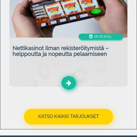
26.08.2025
Nettikasinot ilman rekisteröitymistä –
helppoutta ja nopeutta pelaamiseen
KATSO KAIKKI TARJOUKSET