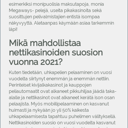
esimerkiksi monipuolisia maksutapoja, monia
Megaways- pelejä, useita pikakasinoita sekä
suosittujen pelivalmistajien entistä isompaa
näkyvyyttä. Aletaanpas käymään asiaa tarkemmin
läpi!
Mikä mahdollistaa
nettikasinoiden suosion
vuonna 2021?
Kuten tiedetään, uhkapelien pelaaminen on vuosi
vuodelta siirtynyt enemmän ja enemmän nettiin.
Perinteiset kivijalkakasinot ja kauppojen
peliautomaatit ovat alkaneet pikkuhiljaa jäädä taka-
alalle ja nettikasinot ovat alkaneet kerätä ison osan
pelaajista. Myös mobiilipelaaminen on kasvanut
huimasti ja nykyään jo yli 50% kaikesta
uhkapelaamisesta tapahtuu puhelimen välityksellä.
Nettikasinoiden suosio on vuosi vuodelta kasvanut