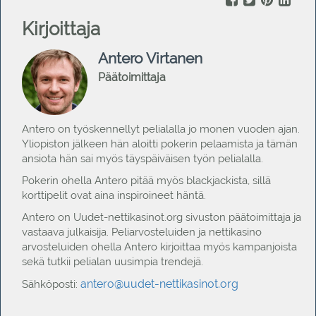
Kirjoittaja
Antero Virtanen
Päätoimittaja
Antero on työskennellyt pelialalla jo monen vuoden ajan.
Yliopiston jälkeen hän aloitti pokerin pelaamista ja tämän
ansiota hän sai myös täyspäiväisen työn pelialalla.
Pokerin ohella Antero pitää myös blackjackista, sillä
korttipelit ovat aina inspiroineet häntä.
Antero on Uudet-nettikasinot.org sivuston päätoimittaja ja
vastaava julkaisija. Peliarvosteluiden ja nettikasino
arvosteluiden ohella Antero kirjoittaa myös kampanjoista
sekä tutkii pelialan uusimpia trendejä.
antero@uudet-nettikasinot.org
Sähköposti: