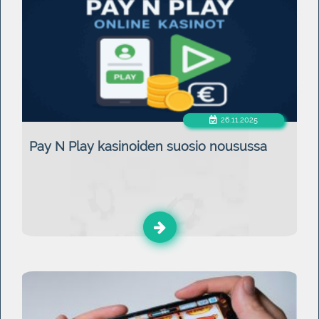
26.11.2025
Pay N Play kasinoiden suosio nousussa