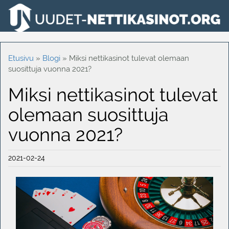
Etusivu
»
Blogi
»
Miksi nettikasinot tulevat olemaan
suosittuja vuonna 2021?
Miksi nettikasinot tulevat
olemaan suosittuja
vuonna 2021?
2021-02-24