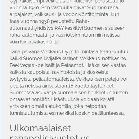
Oyj. Aikaisempi Veikkaus on kuitenkin perustettu jo
vuonna 1940. Sen vastuulla olivat Suomen raha-
arpajaiset, veikkaus- ja vedonlyöntitoiminta, kun
taas vuonna 1938 perustettu Raha-
automaattiyhdistys RAY keskittyi Suomen sisäiseen
raha-automaatti- ja kasinotoimintaan niin netissä
kuin kivijalkakasinoilla.
Tänä päivänä Veikkaus Oyj:n toimintasarkaan kuuluu
kaikki Suomen kivijalkakasinot, Veikkaus-nettikasino,
Feel Vegas -pelisalit ja Pelaamot. Lisäksi sen vastaa
kaikista kaupoista, ravintoloista ja kioskeista
löytyvistä peliautomaateista. Veikkauksen pelejä voi
pelata netissä ainoastaan 18 vuotta täyttäneet
Suomessa asuvat ja suomalaisen henkilötunnuksen
omaavat henkilöt. Lisäetuuksia voidaan kerätä
yrityksen omalla etukortilla, joka helpottaa
tunnistautumista esimerkiksi kioskin pelitilanteessa.
Ulkomaalaiset
rahapelisivustot vs.