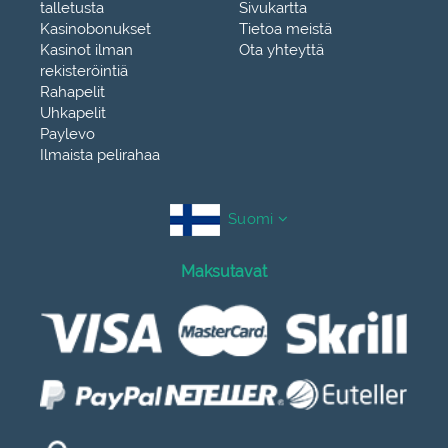
talletusta
Sivukartta
Kasinobonukset
Tietoa meistä
Kasinot ilman
Ota yhteyttä
rekisteröintiä
Rahapelit
Uhkapelit
Paylevo
Ilmaista pelirahaa
Suomi
Maksutavat