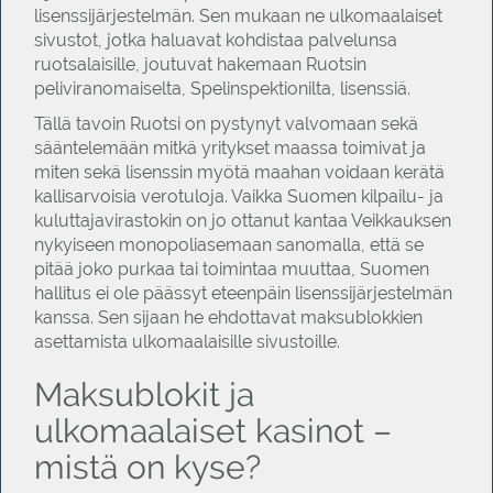
lisenssijärjestelmän. Sen mukaan ne ulkomaalaiset
sivustot, jotka haluavat kohdistaa palvelunsa
ruotsalaisille, joutuvat hakemaan Ruotsin
peliviranomaiselta, Spelinspektionilta, lisenssiä.
Tällä tavoin Ruotsi on pystynyt valvomaan sekä
sääntelemään mitkä yritykset maassa toimivat ja
miten sekä lisenssin myötä maahan voidaan kerätä
kallisarvoisia verotuloja. Vaikka Suomen kilpailu- ja
kuluttajavirastokin on jo ottanut kantaa Veikkauksen
nykyiseen monopoliasemaan sanomalla, että se
pitää joko purkaa tai toimintaa muuttaa, Suomen
hallitus ei ole päässyt eteenpäin lisenssijärjestelmän
kanssa. Sen sijaan he ehdottavat maksublokkien
asettamista ulkomaalaisille sivustoille.
Maksublokit ja
ulkomaalaiset kasinot –
mistä on kyse?