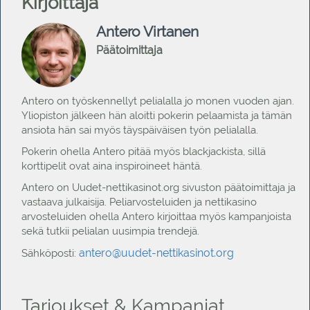
Kirjoittaja
Antero Virtanen
Päätoimittaja
Antero on työskennellyt pelialalla jo monen vuoden ajan.
Yliopiston jälkeen hän aloitti pokerin pelaamista ja tämän
ansiota hän sai myös täyspäiväisen työn pelialalla.
Pokerin ohella Antero pitää myös blackjackista, sillä
korttipelit ovat aina inspiroineet häntä.
Antero on Uudet-nettikasinot.org sivuston päätoimittaja ja
vastaava julkaisija. Peliarvosteluiden ja nettikasino
arvosteluiden ohella Antero kirjoittaa myös kampanjoista
sekä tutkii pelialan uusimpia trendejä.
antero@uudet-nettikasinot.org
Sähköposti:
Tarjoukset & Kampanjat