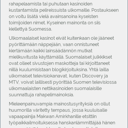
rahapelaamista tai puhutaan kasinoiden
kustantamista pelireissuista ulkomaille. Postaukseen
on voitu lisätä vielä avainsanoina kyseisten
toimijoiden nimet. Kyseinen mainonta on siis
kiellettyä Suomessa.
Ulkomaalaiset kasinot eivät kuitenkaan ole jääneet
pyörittämään näppejään, vaan onnistuneet
kiertämään kaikki lainsäädännön mutkat
mielikuvitusta käyttämällä. Suomalaiset julkkikset
ovat olleet sivustojen maskotteja tai kirjoittaneet
niillä kuulumisistaan blogikirjoituksina. Yhtä lailla
ulkomaiset televisiokanavat, kuten Discovery ja
MTV, voivat laillisesti pyörittää Suomen televisiossa
ulkomaalaisten nettikasinoiden suomalaisille
suunnattuja rahapelimainoksia.
Mieleenpainuvampia mainostusyrityksiä on ollut
huumorilla väritetty tempaus, jossa kuuluisalle
vapaapainija Makwan Amirkhanille etsittiin
työpaikkailmoituksessa hanskanlämmittäjää hänen