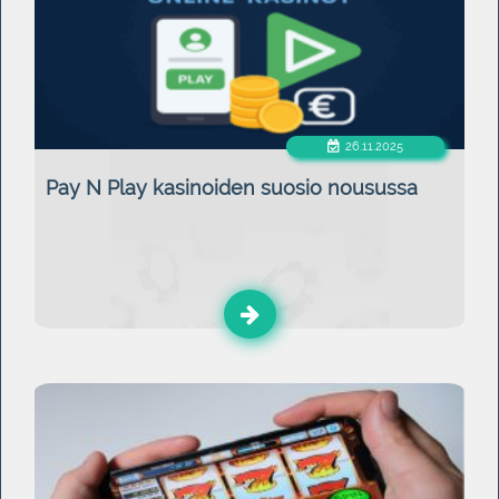
26.11.2025
Pay N Play kasinoiden suosio nousussa