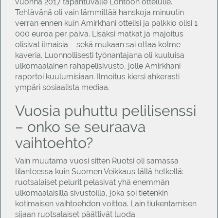
vuonna 2017 tapahtuvalle Lontoon ottelulle.
Tehtävänä oli vain lämmittää hanskoja minuutin
verran ennen kuin Amirkhani ottelisi ja palkkio olisi 1
000 euroa per päivä. Lisäksi matkat ja majoitus
olisivat ilmaisia – sekä mukaan sai ottaa kolme
kaveria. Luonnollisesti työnantajana oli kuuluisa
ulkomaalainen rahapelisivusto, jolle Amirkhani
raportoi kuulumisiaan. Ilmoitus kiersi ahkerasti
ympäri sosiaalista mediaa.
Vuosia puhuttu pelilisenssi
– onko se seuraava
vaihtoehto?
Vain muutama vuosi sitten Ruotsi oli samassa
tilanteessa kuin Suomen Veikkaus tällä hetkellä:
ruotsalaiset pelurit pelasivat yhä enemmän
ulkomaalaisilla sivustoilla, joka söi tietenkin
kotimaisen vaihtoehdon voittoa. Lain tiukentamisen
sijaan ruotsalaiset päättivät luoda