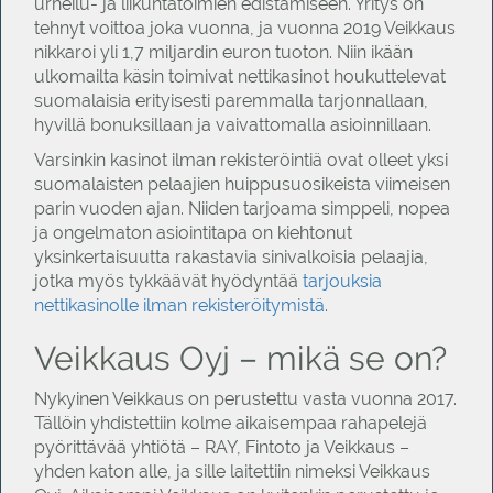
urheilu- ja liikuntatoimien edistämiseen. Yritys on
tehnyt voittoa joka vuonna, ja vuonna 2019 Veikkaus
nikkaroi yli 1,7 miljardin euron tuoton. Niin ikään
ulkomailta käsin toimivat nettikasinot houkuttelevat
suomalaisia erityisesti paremmalla tarjonnallaan,
hyvillä bonuksillaan ja vaivattomalla asioinnillaan.
Varsinkin kasinot ilman rekisteröintiä ovat olleet yksi
suomalaisten pelaajien huippusuosikeista viimeisen
parin vuoden ajan. Niiden tarjoama simppeli, nopea
ja ongelmaton asiointitapa on kiehtonut
yksinkertaisuutta rakastavia sinivalkoisia pelaajia,
jotka myös tykkäävät hyödyntää
tarjouksia
nettikasinolle ilman rekisteröitymistä
.
Veikkaus Oyj – mikä se on?
Nykyinen Veikkaus on perustettu vasta vuonna 2017.
Tällöin yhdistettiin kolme aikaisempaa rahapelejä
pyörittävää yhtiötä – RAY, Fintoto ja Veikkaus –
yhden katon alle, ja sille laitettiin nimeksi Veikkaus