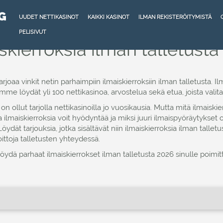
UUDET NETTIKASINOT
KAIKKI KASINOT
ILMAN REKISTERÖITYMISTÄ
PELISIVUT
skierroksia ilman talletust
arjoaa vinkit netin parhaimpiin ilmaiskierroksiin ilman talletusta. I
e löydät yli 100 nettikasinoa, arvostelua sekä etua, joista valita
on ollut tarjolla nettikasinoilla jo vuosikausia. Mutta mitä ilmaiskie
ia ilmaiskierroksia voit hyödyntää ja miksi juuri ilmaispyöräytykset
dät tarjouksia, jotka sisältävät niin ilmaiskierroksia ilman talletus
toja talletusten yhteydessä.
 Löydä parhaat ilmaiskierrokset ilman talletusta 2026 sinulle poimi