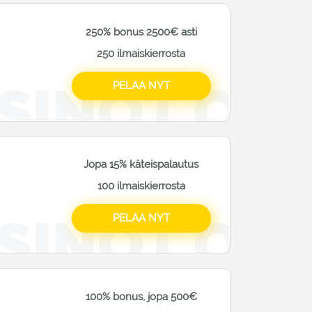
250% bonus 2500€ asti
250 ilmaiskierrosta
PELAA NYT
Jopa 15% käteispalautus
100 ilmaiskierrosta
PELAA NYT
100% bonus, jopa 500€