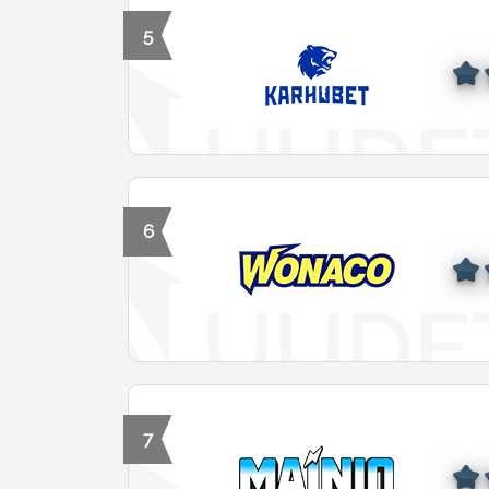
5
6
7