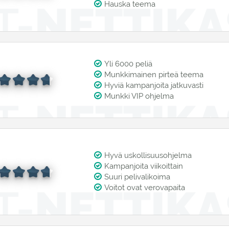
Hauska teema
Yli 6000 peliä
Munkkimainen pirteä teema
Hyviä kampanjoita jatkuvasti
Munkki VIP ohjelma
Hyvä uskollisuusohjelma
Kampanjoita viikoittain
Suuri pelivalikoima
Voitot ovat verovapaita