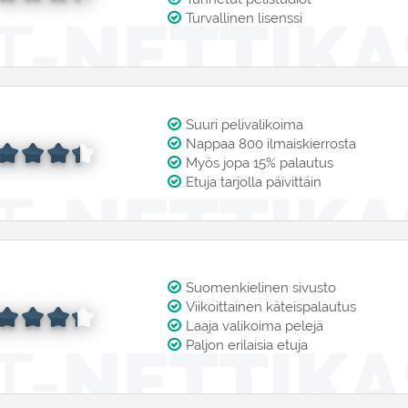
Turvallinen lisenssi
Suuri pelivalikoima
Nappaa 800 ilmaiskierrosta
Myös jopa 15% palautus
Etuja tarjolla päivittäin
Suomenkielinen sivusto
Viikoittainen käteispalautus
Laaja valikoima pelejä
Paljon erilaisia etuja