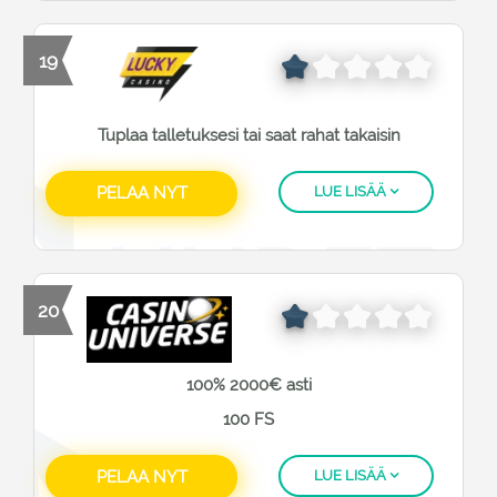
19
Tuplaa talletuksesi tai saat rahat takaisin
PELAA NYT
LUE LISÄÄ
20
100% 2000€ asti
100 FS
PELAA NYT
LUE LISÄÄ