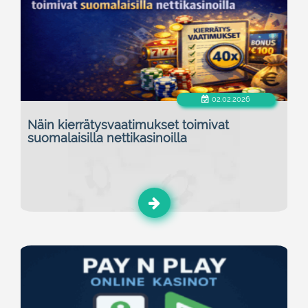
02.02.2026
Näin kierrätysvaatimukset toimivat
suomalaisilla nettikasinoilla