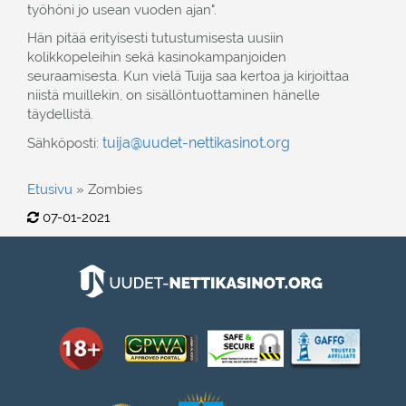
työhöni jo usean vuoden ajan".
Hän pitää erityisesti tutustumisesta uusiin
kolikkopeleihin sekä kasinokampanjoiden
seuraamisesta. Kun vielä Tuija saa kertoa ja kirjoittaa
niistä muillekin, on sisällöntuottaminen hänelle
täydellistä.
tuija@uudet-nettikasinot.org
Sähköposti:
Etusivu
»
Zombies
07-01-2021