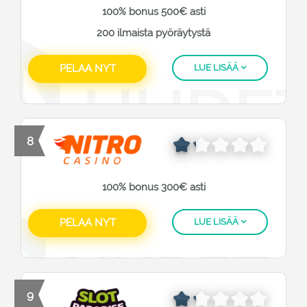
100% bonus 500€ asti
200 ilmaista pyöräytystä
PELAA NYT
LUE LISÄÄ
8
100% bonus 300€ asti
PELAA NYT
LUE LISÄÄ
9