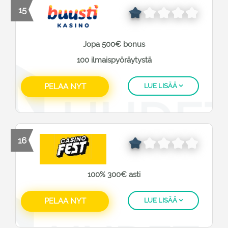
15
Jopa 500€ bonus
100 ilmaispyöräytystä
PELAA NYT
LUE LISÄÄ
16
100% 300€ asti
PELAA NYT
LUE LISÄÄ