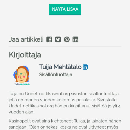
NÄYTÄ LISÄÄ
Jaa artikkeli
Kirjoittaja
Tuija Mehtätalo
Sisällöntuottaja
Tuija on Uudet-nettikasinot.org sivuston sisällöntuottaja
jolla on monen vuoden kokemus pelialasta. Sivustolle
Uudet-nettikasinot.org hän on kirjoittanut sisältöä jo yli 4
vuoden ajan.
Kasinopelit ovat aina kiehtoneet Tuijaa, ja lainaten hänen
sanojaan: "Olen onnekas, koska ne ovat liittyneet myös