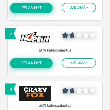
PELAA NYT
LUE LISÄÄ
2
15 % käteispalautus
PELAA NYT
LUE LISÄÄ
3
20% käteispalautus