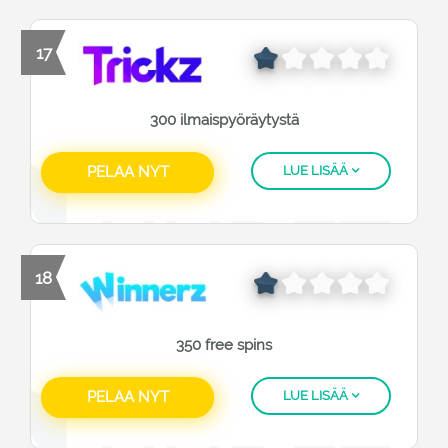
17
300 ilmaispyöräytystä
PELAA NYT
LUE LISÄÄ
18
350 free spins
PELAA NYT
LUE LISÄÄ