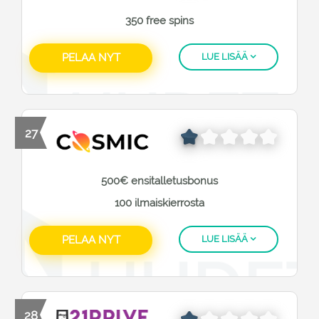
350 free spins
PELAA NYT
LUE LISÄÄ
27
500€ ensitalletusbonus
100 ilmaiskierrosta
PELAA NYT
LUE LISÄÄ
28