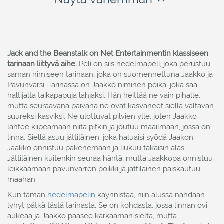
Jack and the Beanstalk on Net Entertainmentin klassiseen
tarinaan liittyvä aihe.
Peli on siis hedelmäpeli, joka perustuu
saman nimiseen tarinaan, joka on suomennettuna Jaakko ja
Pavunvarsi. Tarinassa on Jaakko niminen poika, joka saa
haltijalta taikapapuja lahjaksi. Hän heittää ne vain pihalle,
mutta seuraavana päivänä ne ovat kasvaneet siellä valtavan
suureksi kasviksi. Ne ulottuvat pilvien ylle, joten Jaakko
lähtee kiipeämään niitä pitkin ja joutuu maailmaan, jossa on
linna. Siellä asuu jättiläinen, joka haluaisi syödä Jaakon.
Jaakko onnistuu pakenemaan ja liukuu takaisin alas.
Jättiläinen kuitenkin seuraa häntä, mutta Jaakkopa onnistuu
leikkaamaan pavunvarren poikki ja jättiläinen paiskautuu
maahan.
Kun tämän
hedelmäpelin
käynnistää, niin alussa nähdään
lyhyt pätkä tästä tarinasta. Se on kohdasta, jossa linnan ovi
aukeaa ja Jaakko pääsee karkaaman sieltä, mutta