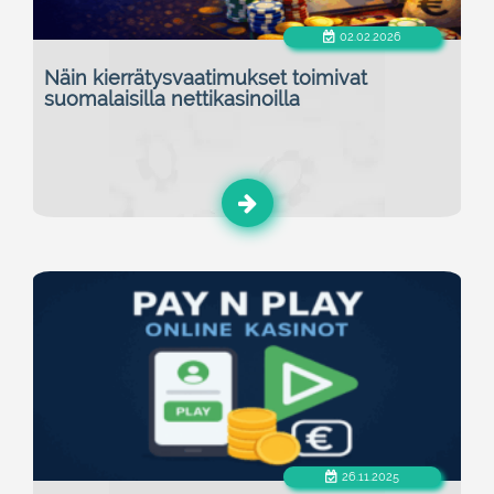
02.02.2026
Näin kierrätysvaatimukset toimivat
suomalaisilla nettikasinoilla
26.11.2025