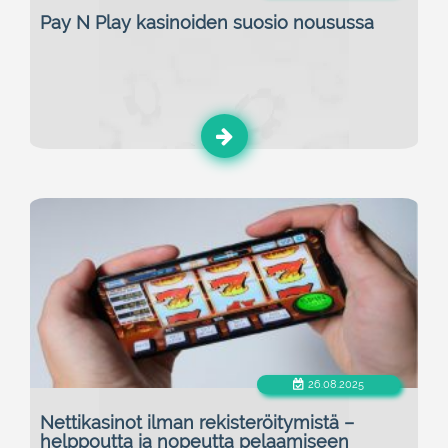
Pay N Play kasinoiden suosio nousussa
26.08.2025
Nettikasinot ilman rekisteröitymistä –
helppoutta ja nopeutta pelaamiseen