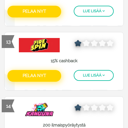
PELAA NYT
LUE LISÄÄ
13
15% cashback
PELAA NYT
LUE LISÄÄ
14
200 ilmaispyöräytystä