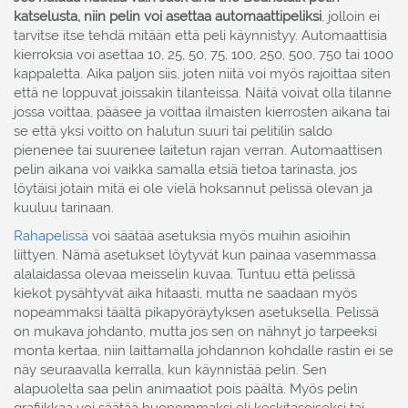
katselusta, niin pelin voi asettaa automaattipeliksi
, jolloin ei
tarvitse itse tehdä mitään että peli käynnistyy. Automaattisia
kierroksia voi asettaa 10, 25, 50, 75, 100, 250, 500, 750 tai 1000
kappaletta. Aika paljon siis, joten niitä voi myös rajoittaa siten
että ne loppuvat joissakin tilanteissa. Näitä voivat olla tilanne
jossa voittaa, pääsee ja voittaa ilmaisten kierrosten aikana tai
se että yksi voitto on halutun suuri tai pelitilin saldo
pienenee tai suurenee laitetun rajan verran. Automaattisen
pelin aikana voi vaikka samalla etsiä tietoa tarinasta, jos
löytäisi jotain mitä ei ole vielä hoksannut pelissä olevan ja
kuuluu tarinaan.
Rahapelissä
voi säätää asetuksia myös muihin asioihin
liittyen. Nämä asetukset löytyvät kun painaa vasemmassa
alalaidassa olevaa meisselin kuvaa. Tuntuu että pelissä
kiekot pysähtyvät aika hitaasti, mutta ne saadaan myös
nopeammaksi täältä pikapyöräytyksen asetuksella. Pelissä
on mukava johdanto, mutta jos sen on nähnyt jo tarpeeksi
monta kertaa, niin laittamalla johdannon kohdalle rastin ei se
näy seuraavalla kerralla, kun käynnistää pelin. Sen
alapuolelta saa pelin animaatiot pois päältä. Myös pelin
grafiikkaa voi säätää huonommaksi eli keskitasoiseksi tai