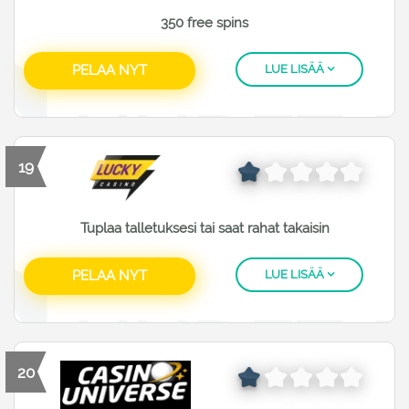
350 free spins
PELAA NYT
LUE LISÄÄ
19
Tuplaa talletuksesi tai saat rahat takaisin
PELAA NYT
LUE LISÄÄ
20