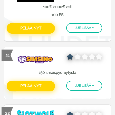
100% 2000€ asti
100 FS
PELAA NYT
LUE LISÄÄ
21
150 ilmaispyöräytystä
PELAA NYT
LUE LISÄÄ
22