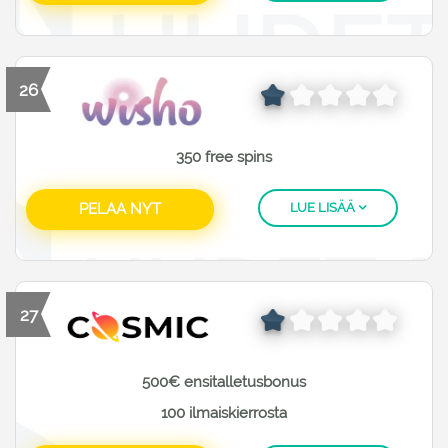
26
350 free spins
PELAA NYT
LUE LISÄÄ
27
500€ ensitalletusbonus
100 ilmaiskierrosta