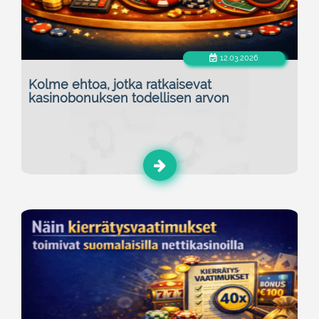
12.03.2026
Kolme ehtoa, jotka ratkaisevat
kasinobonuksen todellisen arvon