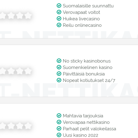
Suomalaisille suunnattu
Verovapaat voitot
Huikea livecasino
Reilu onlinecasino
No sticky kasinobonus
Suomenkielinen kasino
Päivittäisiä bonuksia
Nopeat kotiutukset 24/7
Mahtavia tarjouksia
Verovapaa nettikasino
Parhaat pelit valokeilassa
Uusi kasino 2022