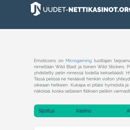
Emoticoins on
Microgaming
tuottajan tarjoama
nimeltään Wild Blast ja toinen Wild Stickers. Pel
yhdistetty pelin nimessä todella kekseliäästi. 
Tässä pelissä ne heräävät henkiin voiton yhteyde
oikeaan hetkeen. Kukapa ei pitäisi hymiöistä ja n
näköisiä, koska sellaisen fiiliksen pelikin varmast
Sijoitus
Kasino
A