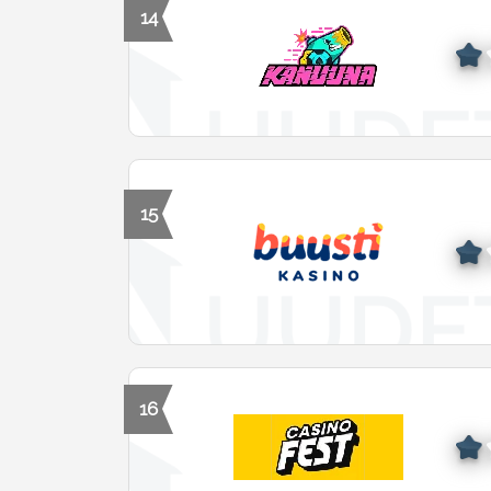
14
15
16