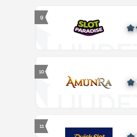
9
10
11