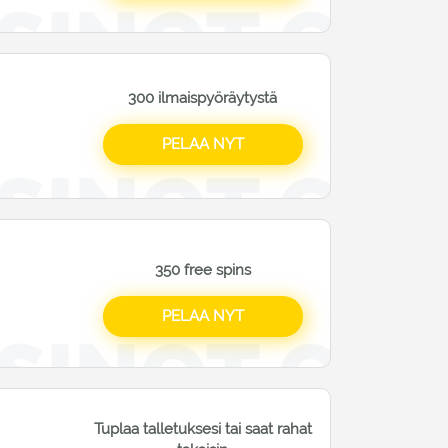
300 ilmaispyöräytystä
PELAA NYT
350 free spins
PELAA NYT
Tuplaa talletuksesi tai saat rahat