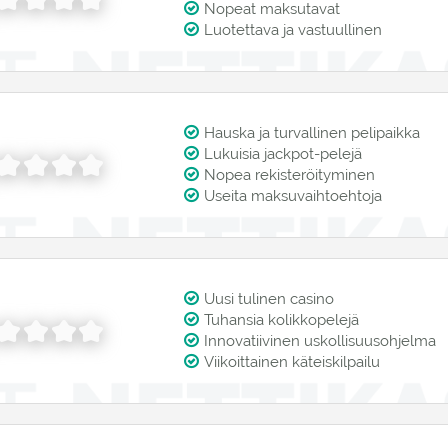
Nopeat maksutavat
Luotettava ja vastuullinen
Hauska ja turvallinen pelipaikka
Lukuisia jackpot-pelejä
Nopea rekisteröityminen
Useita maksuvaihtoehtoja
Uusi tulinen casino
Tuhansia kolikkopelejä
Innovatiivinen uskollisuusohjelma
Viikoittainen käteiskilpailu