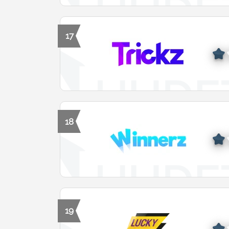
17
18
19