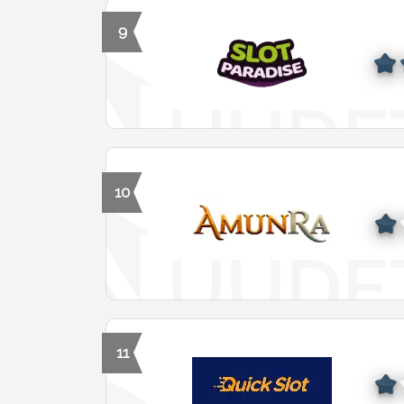
9
10
11