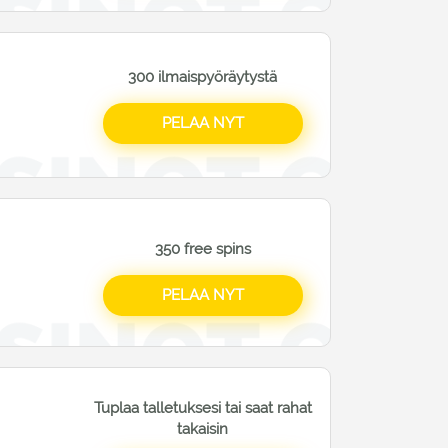
300 ilmaispyöräytystä
PELAA NYT
350 free spins
PELAA NYT
Tuplaa talletuksesi tai saat rahat
takaisin