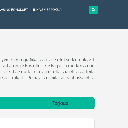
CASINO BONUKSET
ILMAISKIERROKSIA
 hyvin hieno grafiikaltaan ja asetuksetkin näkyvät
in siellä on joskus ollut, koska pelin merkeissä on
keskellä suurta merta ja siellä saa etsiä aarteita
sa paikalla. Pelaaja saa niitä siis rauhassa etsiä
Tarjous