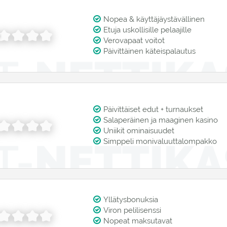
Nopea & käyttäjäystävällinen
Etuja uskollisille pelaajille
Verovapaat voitot
Päivittäinen käteispalautus
Päivittäiset edut + turnaukset
Salaperäinen ja maaginen kasino
Uniikit ominaisuudet
Simppeli monivaluuttalompakko
Yllätysbonuksia
Viron pelilisenssi
Nopeat maksutavat