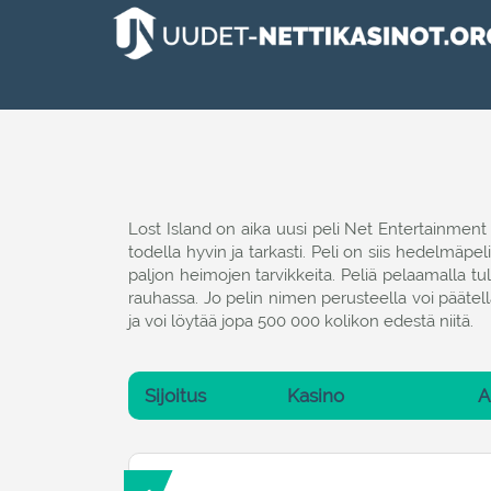
Lost Island on aika uusi peli Net Entertainmen
todella hyvin ja tarkasti. Peli on siis hedelmäpel
paljon heimojen tarvikkeita. Peliä pelaamalla tul
rauhassa. Jo pelin nimen perusteella voi päätellä
ja voi löytää jopa 500 000 kolikon edestä niitä.
Sijoitus
Kasino
A