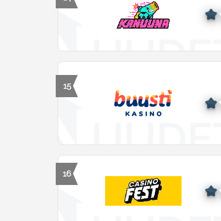
15
16