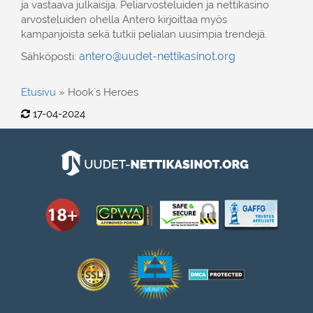
ja vastaava julkaisija. Peliarvosteluiden ja nettikasino
arvosteluiden ohella Antero kirjoittaa myös
kampanjoista sekä tutkii pelialan uusimpia trendejä.
antero@uudet-nettikasinot.org
Sähköposti:
Etusivu
»
Hook´s Heroes
17-04-2024