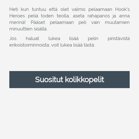
Heti kun tuntuu että olet valmis pelaamaan Hook’s
Heroes peliä toden teolla, aseta rahapanos ja anna
mennä! Pääset pelaamaan peli vain muutamien
minuuttien sisällä.
Jos haluat lukea lisää pelin piristävistä
erikoistoiminnoista, voit lukea lisää tästä.
Suositut kolikkopelit