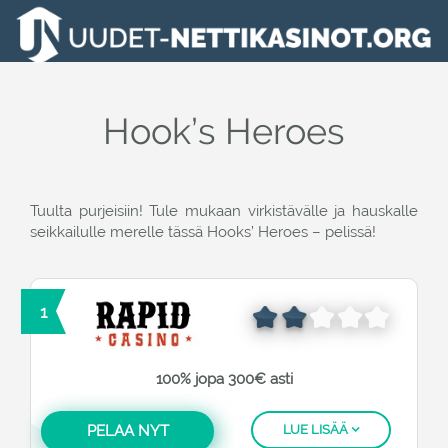
Hook’s Heroes
Tuulta purjeisiin! Tule mukaan virkistävälle ja hauskalle
seikkailulle merelle tässä Hooks’ Heroes – pelissä!
1
100% jopa 300€ asti
PELAA NYT
LUE LISÄÄ