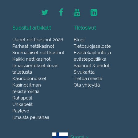
Suositut artikkelit
Tietosivut
Uudet nettikasinot 2026
Blogi
Parhaat nettikasinot
Tietosuojaseloste
Suomalaiset nettikasinot
Evästekäytäntö ja
Kaikki nettikasinot
evästepolitiikka
Ilmaiskierrokset ilman
Säännöt & ehdot
talletusta
Sivukartta
Kasinobonukset
Tietoa meistä
Kasinot ilman
Ota yhteyttä
rekisteröintiä
Rahapelit
Uhkapelit
Paylevo
Ilmaista pelirahaa
Suomi