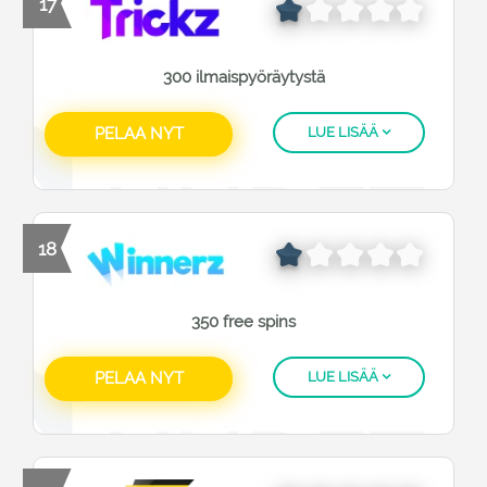
17
300 ilmaispyöräytystä
PELAA NYT
LUE LISÄÄ
18
350 free spins
PELAA NYT
LUE LISÄÄ