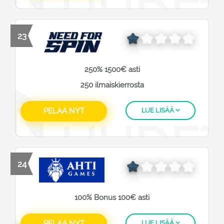
23
250% 1500€ asti
250 ilmaiskierrosta
PELAA NYT
LUE LISÄÄ
24
100% Bonus 100€ asti
PELAA NYT
LUE LISÄÄ