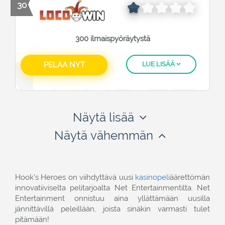
30
300 ilmaispyöräytystä
PELAA NYT
LUE LISÄÄ
Näytä lisää
Näytä vähemmän
Hook’s Heroes on viihdyttävä uusi
kasinopeli
äärettömän
innovatiiviselta pelitarjoalta Net Entertainmentilta. Net
Entertainment onnistuu aina yllättämään uusilla
jännittävillä peleillään, joista sinäkin varmasti tulet
pitämään!