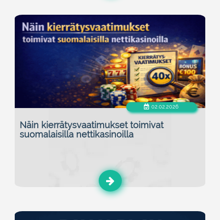
02.02.2026
Näin kierrätysvaatimukset toimivat
suomalaisilla nettikasinoilla