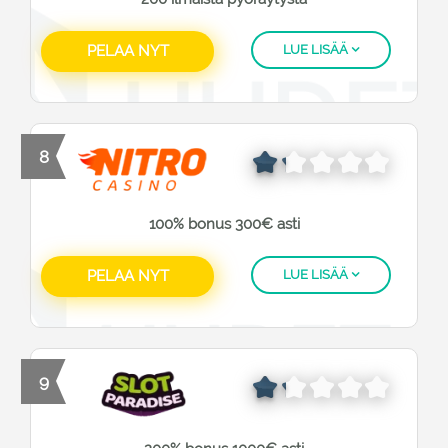
PELAA NYT
LUE LISÄÄ
8
100% bonus 300€ asti
PELAA NYT
LUE LISÄÄ
9