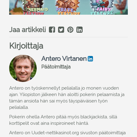
Jaa artikkeli
Kirjoittaja
Antero Virtanen
Päätoimittaja
Antero on työskennellyt pelialalla jo monen vuoden
ajan. Yliopiston jälkeen hän aloitti pokerin pelaamista ja
tämän ansiota hän sai myös täyspäiväisen työn
pelialalla.
Pokerin ohella Antero pitää myös blackjackista, sillä
korttipelit ovat aina inspiroineet häntä.
Antero on Uudet-nettikasinot.org sivuston päätoimittaja