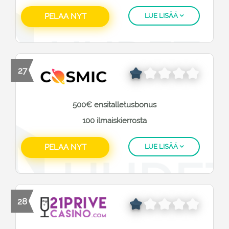
PELAA NYT
LUE LISÄÄ
27
500€ ensitalletusbonus
100 ilmaiskierrosta
PELAA NYT
LUE LISÄÄ
28