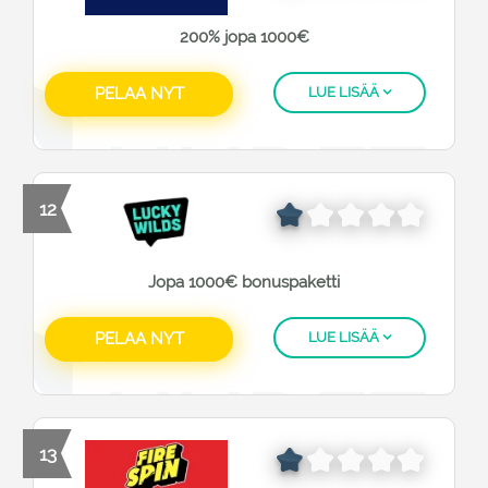
200% jopa 1000€
PELAA NYT
LUE LISÄÄ
12
Jopa 1000€ bonuspaketti
PELAA NYT
LUE LISÄÄ
13