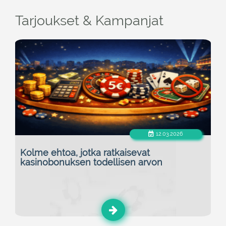
Tarjoukset & Kampanjat
12.03.2026
Kolme ehtoa, jotka ratkaisevat
kasinobonuksen todellisen arvon