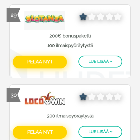
29
200€ bonuspaketti
100 ilmaispyöräytystä
PELAA NYT
LUE LISÄÄ
30
300 ilmaispyöräytystä
PELAA NYT
LUE LISÄÄ