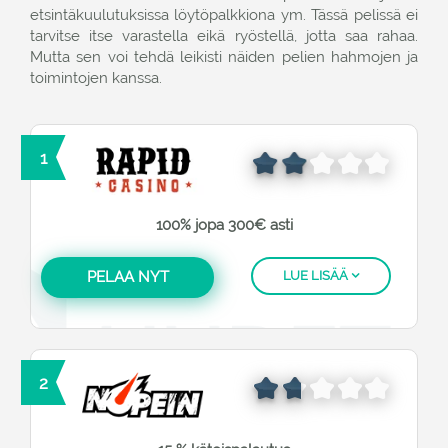
etsintäkuulutuksissa löytöpalkkiona ym. Tässä pelissä ei
tarvitse itse varastella eikä ryöstellä, jotta saa rahaa.
Mutta sen voi tehdä leikisti näiden pelien hahmojen ja
toimintojen kanssa.
1
100% jopa 300€ asti
PELAA NYT
LUE LISÄÄ
2