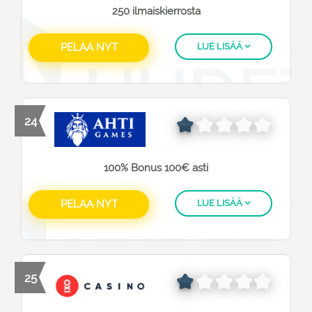
250 ilmaiskierrosta
PELAA NYT
LUE LISÄÄ
24
100% Bonus 100€ asti
PELAA NYT
LUE LISÄÄ
25