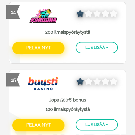
14
200 ilmaispyöräytystä
PELAA NYT
LUE LISÄÄ
15
Jopa 500€ bonus
100 ilmaispyöräytystä
PELAA NYT
LUE LISÄÄ