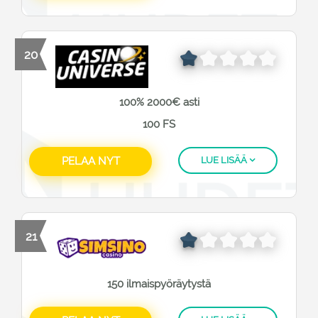
20
100% 2000€ asti
100 FS
PELAA NYT
LUE LISÄÄ
21
150 ilmaispyöräytystä