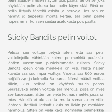
pelin Splash-nimisen näytön pois päältä. Se on se, joka
näytetään pelin alussa kun pelin käynnistää. Siinä on
peliin liittyviä tärkeitä asioita ja neuvoja. Jos sen on
nähnyt jo tarpeeksi monta kertaa, saa pelin päälle
nopeammin, kun sen säätää asetuksista pois päältä.
Sticky Bandits pelin voitot
Pelissä saa voittoja tietysti siten, että saa pelin
voittolinjoille vähintään kolme pelimerkkiä peräkkäin
lähtien vasemman puoleisimmasta rullasta. Sticky
Bandits -pelin omia merkkejä on viisi. Niistä naisen
kuvalla saa suurimpia voittoja. Viidellä saa 600 euroa,
neljällä 240 ja kolmella 60 euroa. Nämä määrät voittaa
silloin, kun pelissä on käytössä suurin panos.
Seuraavaksi eniten voittoja saa merkillä, jossa on mies
ase kädessään. Sitten on vielä kolmas merkki, jossa on
mies. Hänellä ei ole asetta, mutta samanlainen villiin
länteen liitettävä lierihattu kuin muillakin pelimerkkien
hahmoilla. Sitten on vielä kaksi normaalia pelimerkkiä.