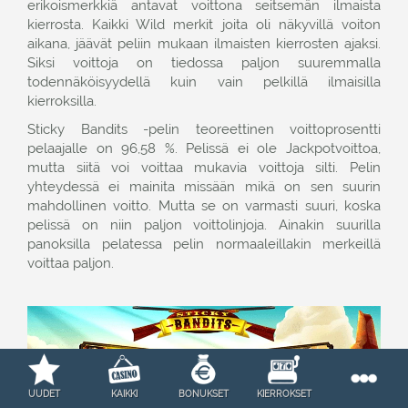
erikoismerkkiä antavat voittona seitsemän ilmaista
kierrosta. Kaikki Wild merkit joita oli näkyvillä voiton
aikana, jäävät peliin mukaan ilmaisten kierrosten ajaksi.
Siksi voittoja on tiedossa paljon suuremmalla
todennäköisyydellä kuin vain pelkillä ilmaisilla
kierroksilla.
Sticky Bandits -pelin teoreettinen voittoprosentti
pelaajalle on 96,58 %. Pelissä ei ole Jackpotvoittoa,
mutta siitä voi voittaa mukavia voittoja silti. Pelin
yhteydessä ei mainita missään mikä on sen suurin
mahdollinen voitto. Mutta se on varmasti suuri, koska
pelissä on niin paljon voittolinjoja. Ainakin suurilla
panoksilla pelatessa pelin normaaleillakin merkeillä
voittaa paljon.
UUDET
KAIKKI
BONUKSET
KIERROKSET