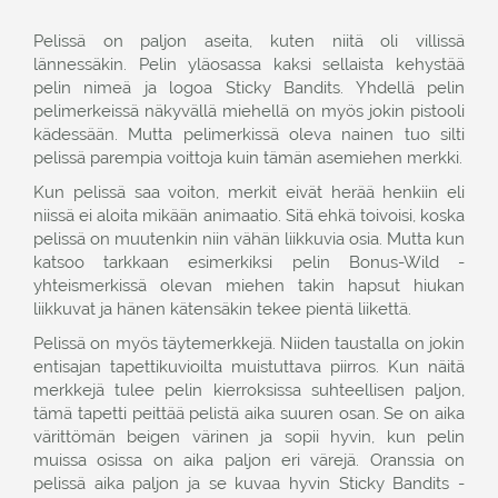
Pelissä on paljon aseita, kuten niitä oli villissä
lännessäkin. Pelin yläosassa kaksi sellaista kehystää
pelin nimeä ja logoa Sticky Bandits. Yhdellä pelin
pelimerkeissä näkyvällä miehellä on myös jokin pistooli
kädessään. Mutta pelimerkissä oleva nainen tuo silti
pelissä parempia voittoja kuin tämän asemiehen merkki.
Kun pelissä saa voiton, merkit eivät herää henkiin eli
niissä ei aloita mikään animaatio. Sitä ehkä toivoisi, koska
pelissä on muutenkin niin vähän liikkuvia osia. Mutta kun
katsoo tarkkaan esimerkiksi pelin Bonus-Wild -
yhteismerkissä olevan miehen takin hapsut hiukan
liikkuvat ja hänen kätensäkin tekee pientä liikettä.
Pelissä on myös täytemerkkejä. Niiden taustalla on jokin
entisajan tapettikuvioilta muistuttava piirros. Kun näitä
merkkejä tulee pelin kierroksissa suhteellisen paljon,
tämä tapetti peittää pelistä aika suuren osan. Se on aika
värittömän beigen värinen ja sopii hyvin, kun pelin
muissa osissa on aika paljon eri värejä. Oranssia on
pelissä aika paljon ja se kuvaa hyvin Sticky Bandits -