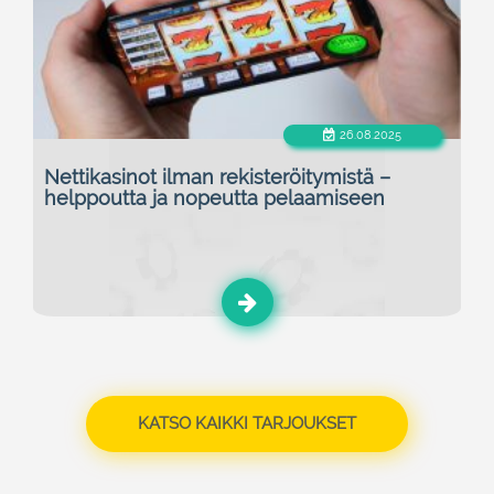
26.08.2025
Nettikasinot ilman rekisteröitymistä –
helppoutta ja nopeutta pelaamiseen
KATSO KAIKKI TARJOUKSET