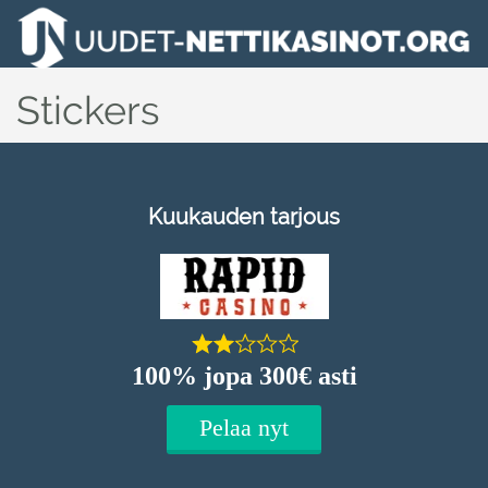
Stickers
Kuukauden tarjous
100% jopa 300€ asti
Pelaa nyt