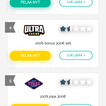
PELAA NYT
LUE LISÄÄ
4
100% bonus 300€ asti
PELAA NYT
LUE LISÄÄ
5
100% jopa 300€