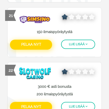
21
150 ilmaispyöräytystä
PELAA NYT
LUE LISÄÄ
22
3000 € asti bonusta
200 ilmaispyöräytystä
PELAA NYT
LUE LISÄÄ