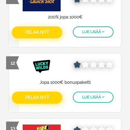
200% jopa 1000€
PELAA NYT
LUE LISÄÄ
12
Jopa 1000€ bonuspaketti
PELAA NYT
LUE LISÄÄ
13