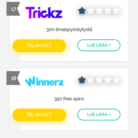
17
300 ilmaispyöräytystä
PELAA NYT
LUE LISÄÄ
18
350 free spins
PELAA NYT
LUE LISÄÄ