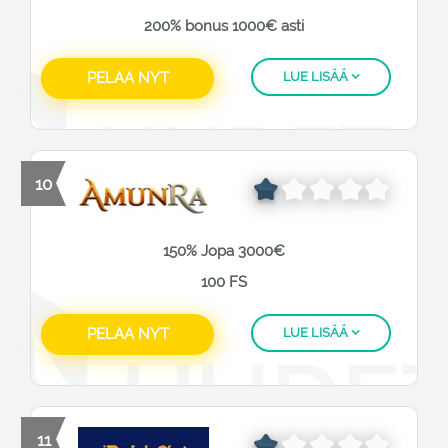
200% bonus 1000€ asti
PELAA NYT
LUE LISÄÄ
10
150% Jopa 3000€
100 FS
PELAA NYT
LUE LISÄÄ
11