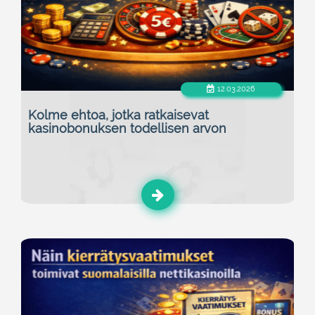
12.03.2026
Kolme ehtoa, jotka ratkaisevat
kasinobonuksen todellisen arvon