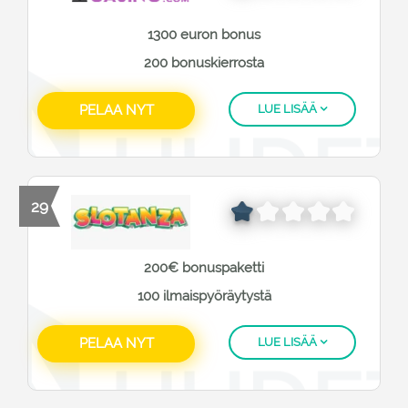
1300 euron bonus
200 bonuskierrosta
PELAA NYT
LUE LISÄÄ
29
200€ bonuspaketti
100 ilmaispyöräytystä
PELAA NYT
LUE LISÄÄ