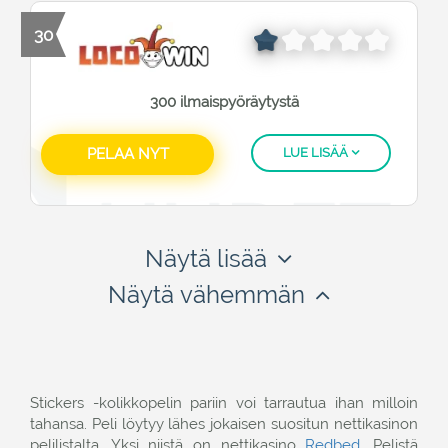
30
300 ilmaispyöräytystä
PELAA NYT
LUE LISÄÄ
Näytä lisää
Näytä vähemmän
Stickers -kolikkopelin pariin voi tarrautua ihan milloin
tahansa. Peli löytyy lähes jokaisen suositun nettikasinon
pelilistalta. Yksi niistä on nettikasino
Redbed
. Pelistä