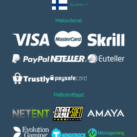
Suomi
Maksutavat
Pelitoimittajat