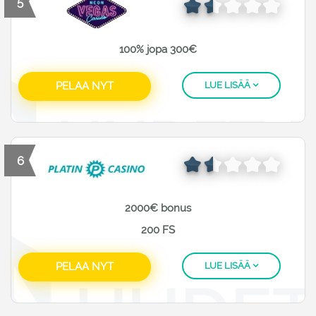
5
100% jopa 300€
PELAA NYT
LUE LISÄÄ
6
2000€ bonus
200 FS
PELAA NYT
LUE LISÄÄ