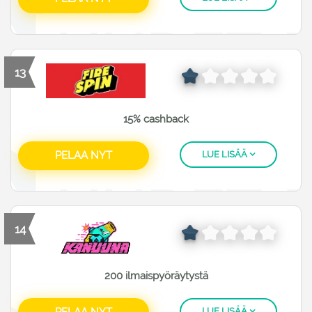
13
15% cashback
PELAA NYT
LUE LISÄÄ
14
200 ilmaispyöräytystä
LUE LISÄÄ