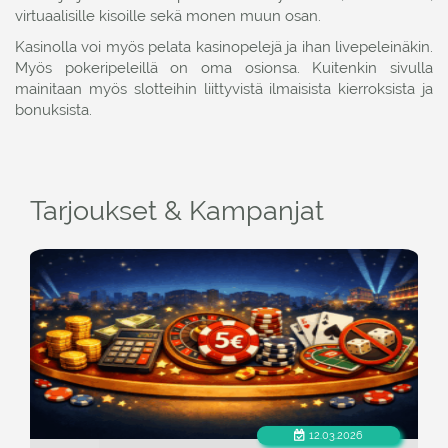
virtuaalisille kisoille sekä monen muun osan.
Kasinolla voi myös pelata kasinopelejä ja ihan livepeleinäkin.
Myös pokeripeleillä on oma osionsa. Kuitenkin sivulla
mainitaan myös slotteihin liittyvistä ilmaisista kierroksista ja
bonuksista.
Tarjoukset & Kampanjat
12.03.2026