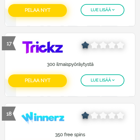
PELAA NYT
LUE LISÄÄ
17
300 ilmaispyöräytystä
PELAA NYT
LUE LISÄÄ
18
350 free spins