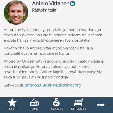
Antero Virtanen
Päätoimittaja
Antero on työskennellyt pelialalla jo monen vuoden ajan.
Yliopiston jälkeen hän aloitti pokerin pelaamista ja tämän
ansiota hän sai myös täyspäiväisen työn pelialalla.
Pokerin ohella Antero pitää myös blackjackista, sillä
korttipelit ovat aina inspiroineet häntä.
Antero on Uudet-nettikasinot.org sivuston päätoimittaja ja
vastaava julkaisija. Peliarvosteluiden ja nettikasino
arvosteluiden ohella Antero kirjoittaa myös kampanjoista
sekä tutkii pelialan uusimpia trendejä.
antero@uudet-nettikasinot.org
Sähköposti:
Etusivu
»
Redbet
17-04-2024
UUDET
KAIKKI
BONUKSET
KIERROKSET