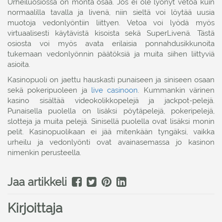
Urheiluosiossa on monta osaa. Jos ei ole lyönyt vetoa kuin
normaalilla tavalla ja livenä, niin sieltä voi löytää uusia
muotoja vedonlyöntiin liittyen. Vetoa voi lyödä myös
virtuaalisesti käytävistä kisoista sekä SuperLivenä. Tästä
osiosta voi myös avata erilaisia ponnahdusikkunoita
tukemaan vedonlyönnin päätöksiä ja muita siihen liittyviä
asioita.
Kasinopuoli on jaettu hauskasti punaiseen ja siniseen osaan
sekä pokeripuoleen ja
live casinoon
. Kummankin värinen
kasino sisältää videokolikkopelejä ja jackpot-pelejä.
Punaisella puolella on lisäksi pöytäpelejä, pokeripelejä,
slotteja ja muita pelejä. Sinisellä puolella ovat lisäksi monin
pelit. Kasinopuolikaan ei jää mitenkään tyngäksi, vaikka
urheilu ja vedonlyönti ovat avainasemassa jo kasinon
nimenkin perusteella.
Jaa artikkeli
Kirjoittaja