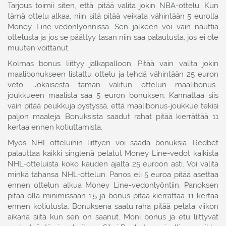
Tarjous toimii siten, että pitää valita jokin NBA-ottelu. Kun
tämä ottelu alkaa, niin sitä pitää veikata vähintään 5 eurolla
Money Line-vedonlyönnissä. Sen jälkeen voi vain nauttia
ottelusta ja jos se päättyy tasan niin saa palautusta, jos ei ole
muuten voittanut.
Kolmas bonus liittyy jalkapalloon. Pitää vain valita jokin
maalibonukseen listattu ottelu ja tehdä vähintään 25 euron
veto. Jokaisesta tämän valitun ottelun maalibonus-
joukkueen maalista saa 5 euron bonuksen. Kannattaa siis
vain pitää peukkuja pystyssä, että maalibonus-joukkue tekisi
paljon maaleja. Bonuksista saadut rahat pitää kierrättää 11
kertaa ennen kotiuttamista.
Myös NHL-otteluihin liittyen voi saada bonuksia. Redbet
palauttaa kaikki singlenä pelatut Money Line-vedot kaikista
NHL-otteluista koko kauden ajalta 25 euroon asti. Voi valita
minkä tahansa NHL-ottelun. Panos eli 5 euroa pitää asettaa
ennen ottelun alkua Money Line-vedonlyöntiin. Panoksen
pitää olla minimissään 1,5 ja bonus pitää kierrättää 11 kertaa
ennen kotiutusta. Bonuksena saatu raha pitää pelata viikon
aikana siitä kun sen on saanut. Moni bonus ja etu liittyvät