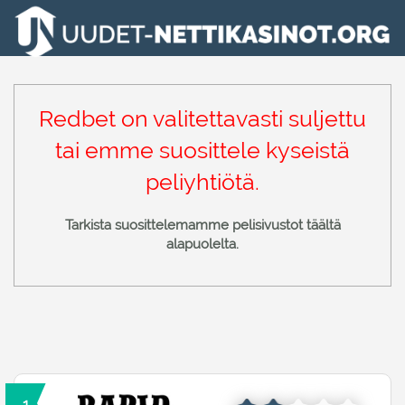
Redbet on valitettavasti suljettu
tai emme suosittele kyseistä
peliyhtiötä.
Tarkista suosittelemamme pelisivustot täältä
alapuolelta.
1