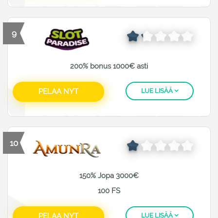
9
200% bonus 1000€ asti
PELAA NYT
LUE LISÄÄ
10
150% Jopa 3000€
100 FS
PELAA NYT
LUE LISÄÄ