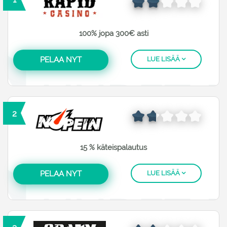
100% jopa 300€ asti
PELAA NYT
LUE LISÄÄ
2
15 % käteispalautus
PELAA NYT
LUE LISÄÄ