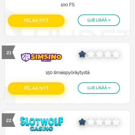
100 FS
PELAA NYT
LUE LISÄÄ
21
150 ilmaispyöräytystä
PELAA NYT
LUE LISÄÄ
22