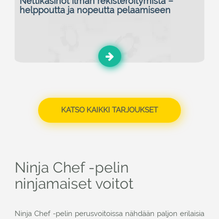
Nettikasinot ilman rekisteröitymistä –
helppoutta ja nopeutta pelaamiseen
KATSO KAIKKI TARJOUKSET
Ninja Chef -pelin
ninjamaiset voitot
Ninja Chef -pelin perusvoitoissa nähdään paljon erilaisia