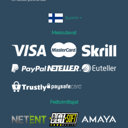
Suomi
Maksutavat
Pelitoimittajat