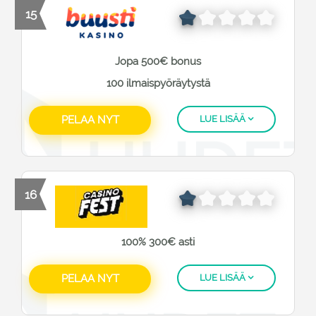
15
Jopa 500€ bonus
100 ilmaispyöräytystä
PELAA NYT
LUE LISÄÄ
16
100% 300€ asti
PELAA NYT
LUE LISÄÄ