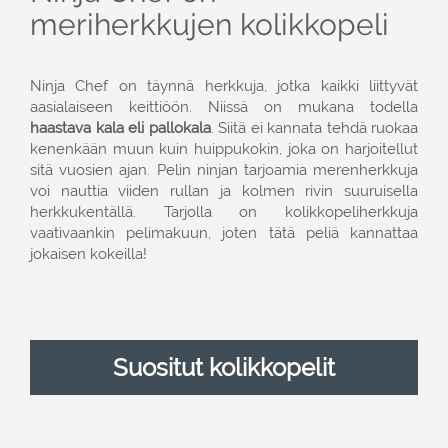
meriherkkujen kolikkopeli
Ninja Chef on täynnä herkkuja, jotka kaikki liittyvät
aasialaiseen keittiöön. Niissä on mukana todella
haastava kala eli pallokala
. Siitä ei kannata tehdä ruokaa
kenenkään muun kuin huippukokin, joka on harjoitellut
sitä vuosien ajan. Pelin ninjan tarjoamia merenherkkuja
voi nauttia viiden rullan ja kolmen rivin suuruisella
herkkukentällä. Tarjolla on kolikkopeliherkkuja
vaativaankin pelimakuun, joten tätä peliä kannattaa
jokaisen kokeilla!
Suositut kolikkopelit