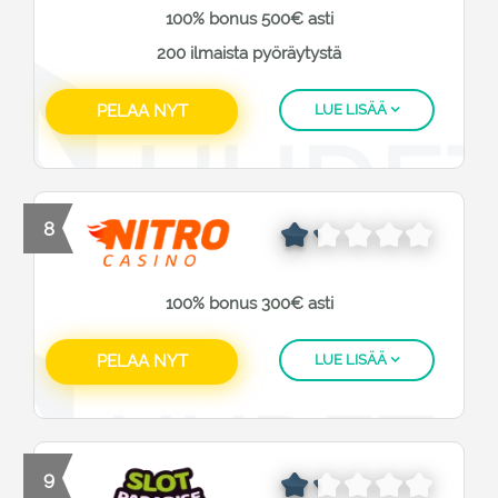
100% bonus 500€ asti
200 ilmaista pyöräytystä
PELAA NYT
LUE LISÄÄ
8
100% bonus 300€ asti
PELAA NYT
LUE LISÄÄ
9