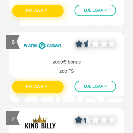
PELAA NYT
LUE LISÄÄ
6
2000€ bonus
200 FS
PELAA NYT
LUE LISÄÄ
7