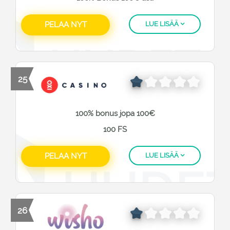
PELAA NYT
LUE LISÄÄ
25
100% bonus jopa 100€
100 FS
PELAA NYT
LUE LISÄÄ
26