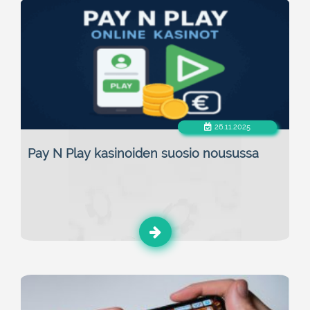
26.11.2025
Pay N Play kasinoiden suosio nousussa