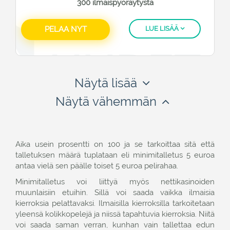
300 ilmaispyöräytystä
PELAA NYT
LUE LISÄÄ
Näytä lisää
Näytä vähemmän
Aika usein prosentti on 100 ja se tarkoittaa sitä että
talletuksen määrä tuplataan eli minimitalletus 5 euroa
antaa vielä sen päälle toiset 5 euroa pelirahaa.
Minimitalletus voi liittyä myös nettikasinoiden
muunlaisiin etuihin. Sillä voi saada vaikka ilmaisia
kierroksia pelattavaksi. Ilmaisilla kierroksilla tarkoitetaan
yleensä kolikkopelejä ja niissä tapahtuvia kierroksia. Niitä
voi saada saman verran, kunhan vain tallettaa edun