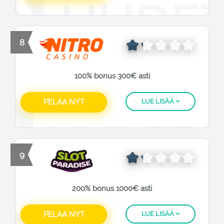
8
100% bonus 300€ asti
PELAA NYT
LUE LISÄÄ
9
200% bonus 1000€ asti
PELAA NYT
LUE LISÄÄ