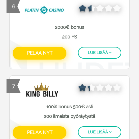
6
2000€ bonus
200 FS
PELAA NYT
LUE LISÄÄ
7
100% bonus 500€ asti
200 ilmaista pyöräytystä
PELAA NYT
LUE LISÄÄ