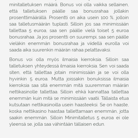
minitalletuksen määrä. Bonus voi olla vaikka sellainen,
että talletuksen päälle saa bonusrahaa jollakin
prosenttimäärällä. Prosentti on aika usein 100 %, jolloin
saa talletusmäärän tuplasti. Silloin jos saa minimissään
tallettaa 5 euroa, saa sen päälle vielä toiset 5 euroa
bonusrahaa. Ja jos prosentti on suurempi, saa sen päälle
vieläkin enemmän bonusrahaa ja viidellä eurolla voi
saada aika suurenkin määrän rahaa pelattavaksi.
Bonus voi olla myös ilmaisia kierroksia. Silloin saa
talletuksen yhteydessä ilmaisia kierroksia. Sen voi saada
siten, että tallettaa jotain minimissään ja se voi olla
hyvinkin 5 euroa. Mutta joissakin bonuksissa ilmaisia
kierroksia saa sitä enemmän mitä suuremman määrän
nettikasinolle tallettaa. Silloin ehkä kannattaa tallettaa
enemmän kuin mitä se minimissään vaatii. Tällaista etua
kutsutaan nettikasinoilla usein haasteeksi. Se on haaste,
koska nettikasino haastaa tallettamaan enemmän, jotta
saakin enemmän. Silloin Minimitalletus 5 euroa ei ole
yleensä se, jolla saa vähintään tällaisen edun.