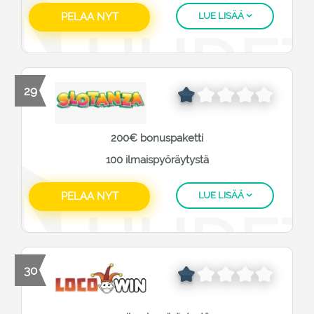
PELAA NYT
LUE LISÄÄ
29
200€ bonuspaketti
100 ilmaispyöräytystä
PELAA NYT
LUE LISÄÄ
30