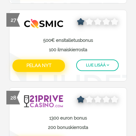
27
500€ ensitalletusbonus
100 ilmaiskierrosta
PELAA NYT
LUE LISÄÄ
28
1300 euron bonus
200 bonuskierrosta