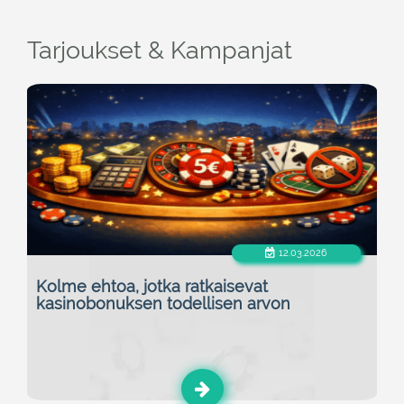
Tarjoukset & Kampanjat
12.03.2026
Kolme ehtoa, jotka ratkaisevat
kasinobonuksen todellisen arvon