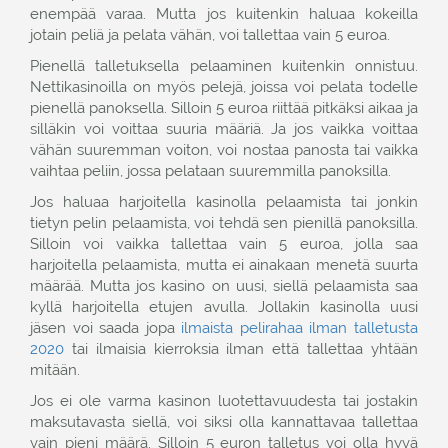
enempää varaa. Mutta jos kuitenkin haluaa kokeilla
jotain peliä ja pelata vähän, voi tallettaa vain 5 euroa.
Pienellä talletuksella pelaaminen kuitenkin onnistuu.
Nettikasinoilla on myös pelejä, joissa voi pelata todelle
pienellä panoksella. Silloin 5 euroa riittää pitkäksi aikaa ja
silläkin voi voittaa suuria määriä. Ja jos vaikka voittaa
vähän suuremman voiton, voi nostaa panosta tai vaikka
vaihtaa peliin, jossa pelataan suuremmilla panoksilla.
Jos haluaa harjoitella kasinolla pelaamista tai jonkin
tietyn pelin pelaamista, voi tehdä sen pienillä panoksilla.
Silloin voi vaikka tallettaa vain 5 euroa, jolla saa
harjoitella pelaamista, mutta ei ainakaan menetä suurta
määrää. Mutta jos kasino on uusi, siellä pelaamista saa
kyllä harjoitella etujen avulla. Jollakin kasinolla uusi
jäsen voi saada jopa
ilmaista pelirahaa ilman talletusta
2020
tai ilmaisia kierroksia ilman että tallettaa yhtään
mitään.
Jos ei ole varma kasinon luotettavuudesta tai jostakin
maksutavasta siellä, voi siksi olla kannattavaa tallettaa
vain pieni määrä. Silloin 5 euron talletus voi olla hyvä