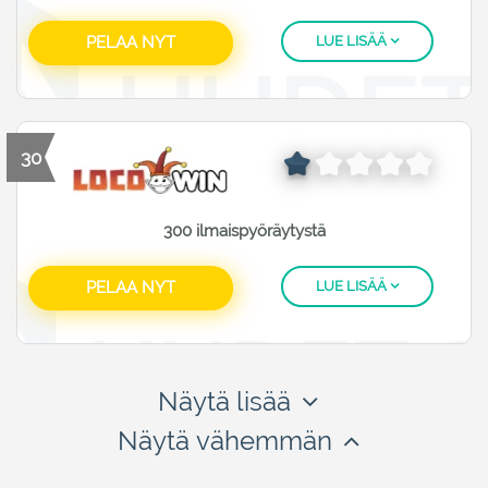
PELAA NYT
LUE LISÄÄ
30
300 ilmaispyöräytystä
PELAA NYT
LUE LISÄÄ
Näytä lisää
Näytä vähemmän