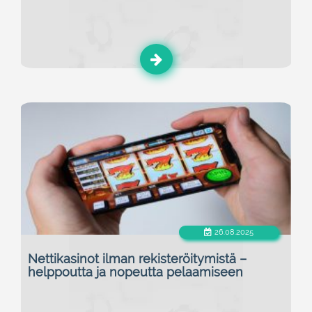
26.08.2025
Nettikasinot ilman rekisteröitymistä –
helppoutta ja nopeutta pelaamiseen