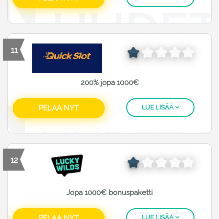
11
200% jopa 1000€
PELAA NYT
LUE LISÄÄ
12
Jopa 1000€ bonuspaketti
PELAA NYT
LUE LISÄÄ