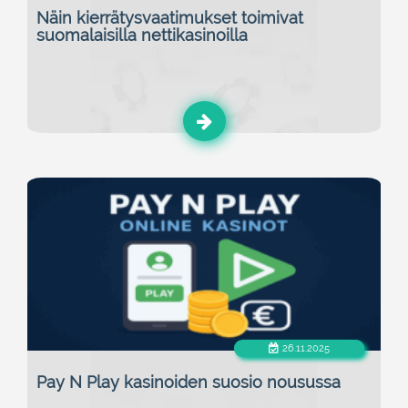
Näin kierrätysvaatimukset toimivat
suomalaisilla nettikasinoilla
26.11.2025
Pay N Play kasinoiden suosio nousussa