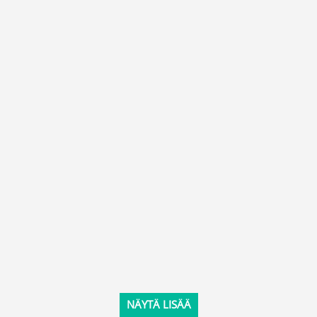
NÄYTÄ LISÄÄ