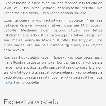
Expekt kasinolle tulee minä päivänä tahansa, niin tarjolla on
jokin etu. Jos pitää jostakin tietynlaisesta edusta, niin
kannattaa tulla silloin juuri oikeana päivänä paikalle.
Etuja tarjotaan myös vedonlyönnin puolelle. Niitä saa
vaikkapa Ranskan avoimiin liittyen, jossa saa 25 % boostin
voitoille. Mestarien liigan vetoon liittyen saa tehdä
riskittömän livevedon. Kun viikonloppuna tekee vetoja, niin
saa ilmaisia kierroksia. Myös NHL otteluihin liittyy etu. Jos
niissä häviää, niin saa palautuksena 25 euroa, kun käyttää
etua hyväksi.
Kun saa houkuteltua kaverin Expekt kasinolle pelaamaan,
niin silloinkin tiedossa on jokin bonus. Kasinolla voi pelata
myös mobiilina. Sillä tavalla saa veikata riskittömästi. Etuja on
siis joka lähtöön. Sitä saavat pokeripelaajat, kasinopelaajat ja
vedonlyöjät. Ja niitä saavat myös he, jotka pelaavat kasinolla
mobiilikasino
puolella.
Expekt arvostelu