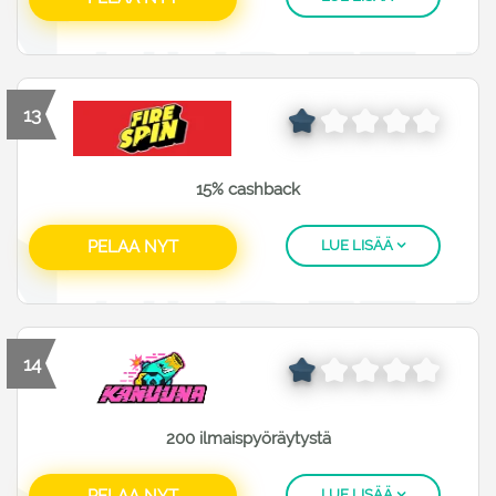
13
15% cashback
PELAA NYT
LUE LISÄÄ
14
200 ilmaispyöräytystä
LUE LISÄÄ