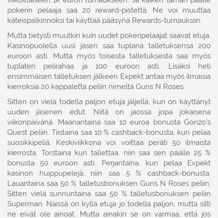
pokerin pelaaja saa 20 reward-pistettä. Ne voi muuttaa
käteispalkinnoksi tai käyttää pääsynä Rewards-turnauksiin.
Mutta tietysti muutkin kuin uudet pokeripelaajat saavat etuja.
Kasinopuolella uusi jäsen saa tuplana talletuksensa 200
euroon asti. Mutta myös toisesta talletuksesta saa myös
tuplaten pelirahaa ja 100 euroon asti. Lisäksi heti
ensimmäisen talletuksen jälkeen Expekt antaa myös ilmaisia
kierroksia 20 kappaletta peliin nimeltä Guns N Roses.
Sitten on vielä todella paljon etuja jäljellä, kun on käyttänyt
uuden jäsenen edut. Niitä on jaossa jopa jokaisena
viikonpäivänä. Maanantaina saa 10 euroa bonusta Gonzo’s
Quest peliin. Tiistaina saa 10 % cashback-bonusta, kun pelaa
suosikkipeliä. Keskiviikkona voi voittaa peräti 50 ilmaista
kierrosta. Torstaina kun tallettaa, niin saa sen päälle 25 %
bonusta 50 euroon asti. Perjantaina, kun pelaa Expekt
kasinon huippupelejä, niin saa 5 % cashback-bonusta.
Lauantaina saa 50 % talletusbonuksen Guns N Roses peliin.
Sitten vielä sunnuntaina saa 50 % talletusbonuksen peliin
Superman. Näissä on kyllä etuja jo todella paljon, mutta silti
ne eivät ole ainoat. Mutta ainakin se on varmaa, että jos