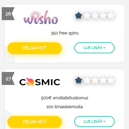
26
350 free spins
PELAA NYT
LUE LISÄÄ
27
500€ ensitalletusbonus
100 ilmaiskierrosta
PELAA NYT
LUE LISÄÄ