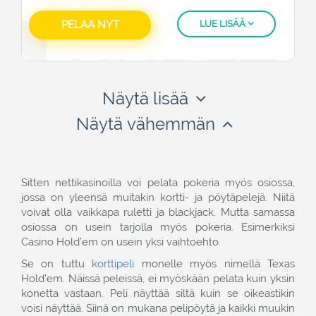
PELAA NYT
LUE LISÄÄ
Näytä lisää
Näytä vähemmän
Sitten nettikasinoilla voi pelata pokeria myös osiossa,
jossa on yleensä muitakin kortti- ja pöytäpelejä. Niitä
voivat olla vaikkapa ruletti ja blackjack. Mutta samassa
osiossa on usein tarjolla myös pokeria. Esimerkiksi
Casino Hold’em on usein yksi vaihtoehto.
Se on tuttu
korttipeli
monelle myös nimellä Texas
Hold’em. Näissä peleissä, ei myöskään pelata kuin yksin
konetta vastaan. Peli näyttää siltä kuin se oikeastikin
voisi näyttää. Siinä on mukana pelipöytä ja kaikki muukin