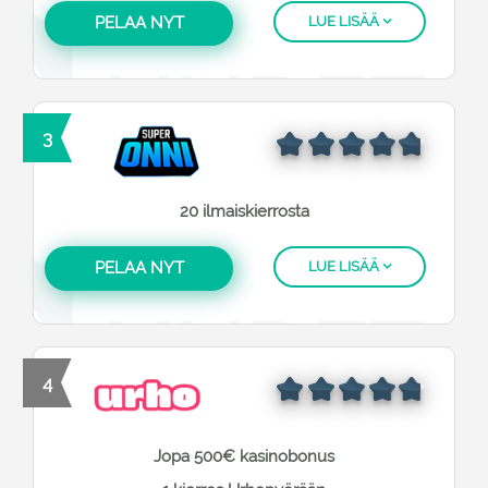
PELAA NYT
LUE LISÄÄ
3
20 ilmaiskierrosta
PELAA NYT
LUE LISÄÄ
4
Jopa 500€ kasinobonus