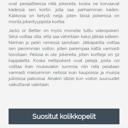
ovat periaatteessa niitä jokereita, koska ne korvaavat
kädessä sen kortin, jolla saa parhaimman käden.
Kakkosia on tietysti neljä, joten tässä pokerissa on
monta jokerityyppistä korttia.
Jacks or Better on myös monelle tuttu videopokeri.
Siinä voittaa sillä, että saa vähintään kaksi jätkää käteen.
Niinhän jo pelin nimessä sanotaan. Jätkäparilla voittaa
sen pienimmän voiton, joten parempaa kättä varmasti
toivotaan. Pelissä ei ole jokereita, joten kortteja on 52
kappaletta. Koska nettipokerit ovat pelejä, joista voi
voittaa ihan mukaviakin summia, niin niitä pelataan
varmasti mieluimmin netissä kuin kaupoissa ja muissa
julkisissa paikoissa. Ainakin silloin kun voiton suuruudet
vaikuttavat valintaan.
Suositut kolikkopelit