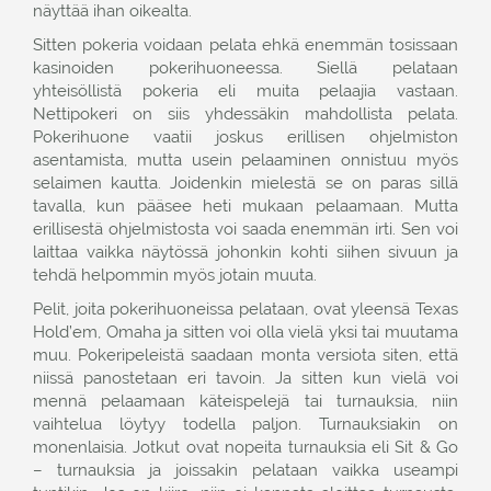
näyttää ihan oikealta.
Sitten pokeria voidaan pelata ehkä enemmän tosissaan
kasinoiden pokerihuoneessa. Siellä pelataan
yhteisöllistä pokeria eli muita pelaajia vastaan.
Nettipokeri on siis yhdessäkin mahdollista pelata.
Pokerihuone vaatii joskus erillisen ohjelmiston
asentamista, mutta usein pelaaminen onnistuu myös
selaimen kautta. Joidenkin mielestä se on paras sillä
tavalla, kun pääsee heti mukaan pelaamaan. Mutta
erillisestä ohjelmistosta voi saada enemmän irti. Sen voi
laittaa vaikka näytössä johonkin kohti siihen sivuun ja
tehdä helpommin myös jotain muuta.
Pelit, joita pokerihuoneissa pelataan, ovat yleensä Texas
Hold’em, Omaha ja sitten voi olla vielä yksi tai muutama
muu. Pokeripeleistä saadaan monta versiota siten, että
niissä panostetaan eri tavoin. Ja sitten kun vielä voi
mennä pelaamaan käteispelejä tai turnauksia, niin
vaihtelua löytyy todella paljon. Turnauksiakin on
monenlaisia. Jotkut ovat nopeita turnauksia eli Sit & Go
– turnauksia ja joissakin pelataan vaikka useampi