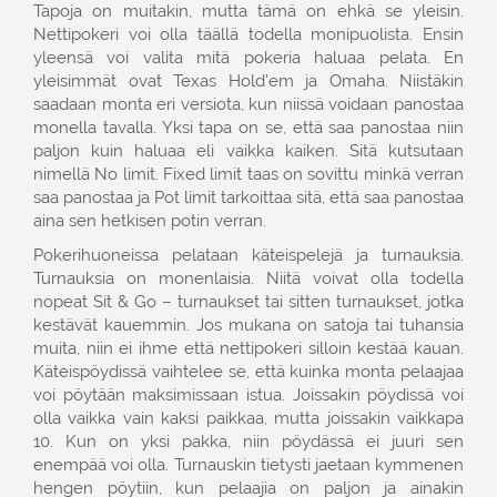
Tapoja on muitakin, mutta tämä on ehkä se yleisin.
Nettipokeri voi olla täällä todella monipuolista. Ensin
yleensä voi valita mitä pokeria haluaa pelata. En
yleisimmät ovat Texas Hold’em ja Omaha. Niistäkin
saadaan monta eri versiota, kun niissä voidaan panostaa
monella tavalla. Yksi tapa on se, että saa panostaa niin
paljon kuin haluaa eli vaikka kaiken. Sitä kutsutaan
nimellä No limit. Fixed limit taas on sovittu minkä verran
saa panostaa ja Pot limit tarkoittaa sitä, että saa panostaa
aina sen hetkisen potin verran.
Pokerihuoneissa pelataan käteispelejä ja turnauksia.
Turnauksia on monenlaisia. Niitä voivat olla todella
nopeat Sit & Go – turnaukset tai sitten turnaukset, jotka
kestävät kauemmin. Jos mukana on satoja tai tuhansia
muita, niin ei ihme että nettipokeri silloin kestää kauan.
Käteispöydissä vaihtelee se, että kuinka monta pelaajaa
voi pöytään maksimissaan istua. Joissakin pöydissä voi
olla vaikka vain kaksi paikkaa, mutta joissakin vaikkapa
10. Kun on yksi pakka, niin pöydässä ei juuri sen
enempää voi olla. Turnauskin tietysti jaetaan kymmenen
hengen pöytiin, kun pelaajia on paljon ja ainakin