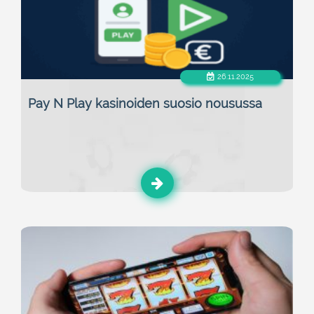
26.11.2025
Pay N Play kasinoiden suosio nousussa