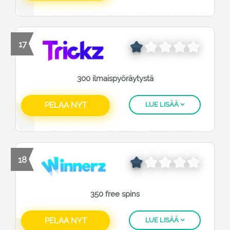
17
300 ilmaispyöräytystä
PELAA NYT
LUE LISÄÄ
18
350 free spins
PELAA NYT
LUE LISÄÄ