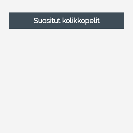
Suositut kolikkopelit