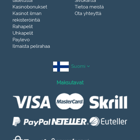
talletusta
Sivukartta
Kasinobonukset
Tietoa meistä
Kasinot ilman
Ota yhteyttä
rekisteröintiä
Rahapelit
Uhkapelit
Paylevo
Ilmaista pelirahaa
Suomi
Maksutavat