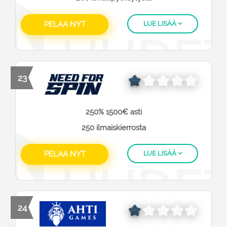
PELAA NYT
LUE LISÄÄ
23
250% 1500€ asti
250 ilmaiskierrosta
PELAA NYT
LUE LISÄÄ
24