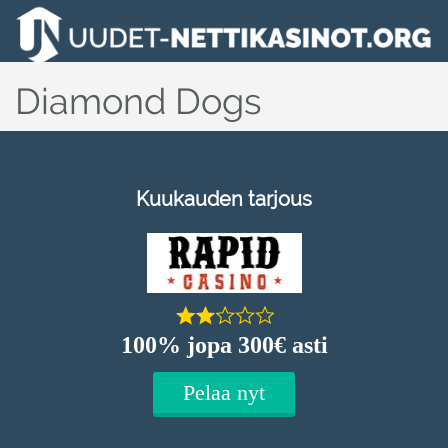
Diamond Dogs
Kuukauden tarjous
100% jopa 300€ asti
Pelaa nyt