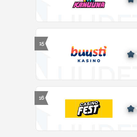
15
16