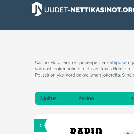
Casino Hold´ em on pokeripeli ja
nettipokeri
, 
varmasti pokeripelin nimeltään Texas Hold’ em. 
Pelissä on yksi korttipakka ilman jokereita. Sii
Sijoitus
Kasino
A
1