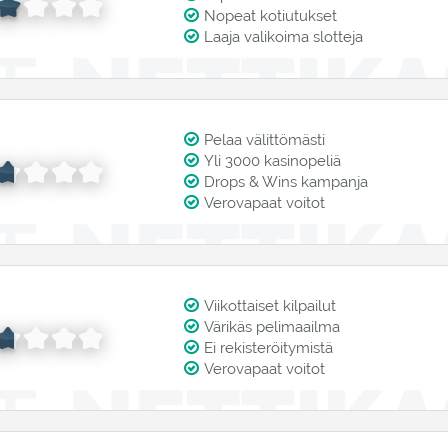
Nopeat kotiutukset
Laaja valikoima slotteja
Pelaa välittömästi
Yli 3000 kasinopeliä
Drops & Wins kampanja
Verovapaat voitot
Viikottaiset kilpailut
Värikäs pelimaailma
Ei rekisteröitymistä
Verovapaat voitot