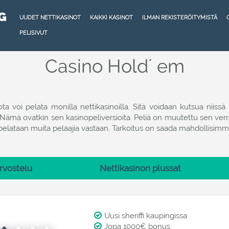
UUDET NETTIKASINOT
KAIKKI KASINOT
ILMAN REKISTERÖITYMISTÄ
PELISIVUT
Casino Hold´ em
jota voi pelata monilla nettikasinoilla. Sitä voidaan kutsua nii
Nämä ovatkin sen kasinopeliversioita. Peliä on muutettu sen verra
nä pelataan muita pelaajia vastaan. Tarkoitus on saada mahdollisim
rvostelu
Nettikasinon plussat
Uusi sheriffi kaupingissa
Jopa 1000€ bonus