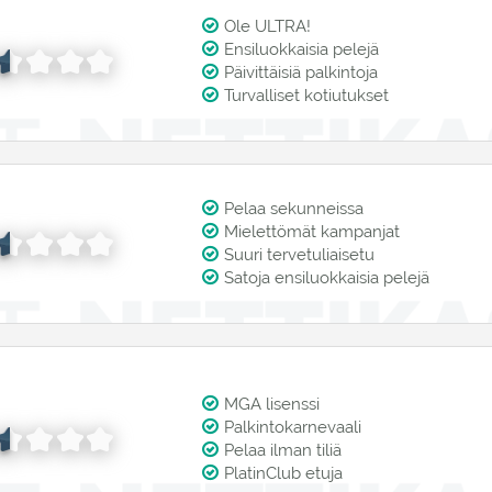
Ole ULTRA!
Ensiluokkaisia pelejä
Päivittäisiä palkintoja
Turvalliset kotiutukset
Pelaa sekunneissa
Mielettömät kampanjat
Suuri tervetuliaisetu
Satoja ensiluokkaisia pelejä
MGA lisenssi
Palkintokarnevaali
Pelaa ilman tiliä
PlatinClub etuja