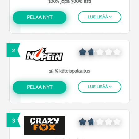
100% jopa 300€ asti
PELAA NYT
LUE LISÄÄ
2
15 % käteispalautus
PELAA NYT
LUE LISÄÄ
3