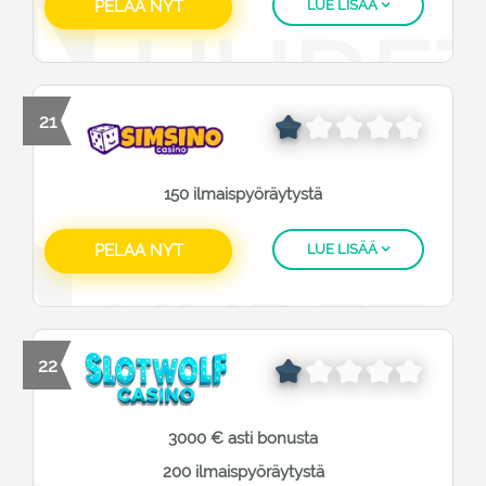
PELAA NYT
LUE LISÄÄ
21
150 ilmaispyöräytystä
PELAA NYT
LUE LISÄÄ
22
3000 € asti bonusta
200 ilmaispyöräytystä