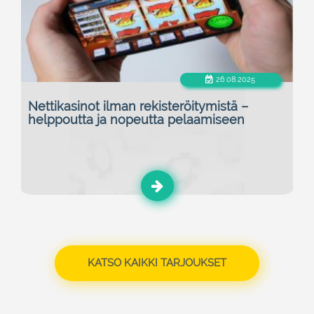
26.08.2025
Nettikasinot ilman rekisteröitymistä –
helppoutta ja nopeutta pelaamiseen
KATSO KAIKKI TARJOUKSET