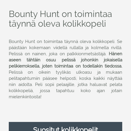
Bounty Hunt on toimintaa
täynnä oleva kolikkopeli
Bounty Hunt on toimintaa täynnä oleva kolikkopeli. Se
päästään kokemaan viidellä rullalla ja kolmella rivillä.
Pelissä on nainen, joka on palkkionmetsästäjä.
Hänen
aseen tähtäin osuu pelissä johonkin jokaisella
pelikierroksella, joten toimintaa on todellakin tiedossa.
Pelissä on oikein tyylikäs ulkoasu ja mukaan
pelitapahtumiin pääsee helposti, koska kaikki näyttää
niin aidolta. Peli sopii pelaajille, jotka haluavat pelata
kolikkopeliä, jossa tapahtuu koko ajan jotain
mielenkiintoista!
Suositut kolikkopelit