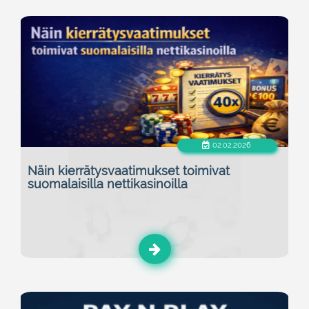
02.02.2026
Näin kierrätysvaatimukset toimivat
suomalaisilla nettikasinoilla