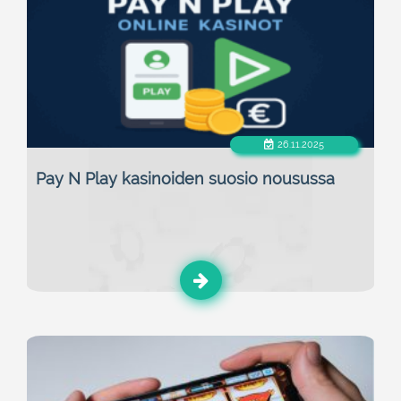
26.11.2025
Pay N Play kasinoiden suosio nousussa