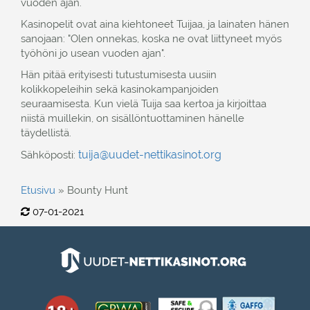
vuoden ajan.
Kasinopelit ovat aina kiehtoneet Tuijaa, ja lainaten hänen
sanojaan: "Olen onnekas, koska ne ovat liittyneet myös
työhöni jo usean vuoden ajan".
Hän pitää erityisesti tutustumisesta uusiin
kolikkopeleihin sekä kasinokampanjoiden
seuraamisesta. Kun vielä Tuija saa kertoa ja kirjoittaa
niistä muillekin, on sisällöntuottaminen hänelle
täydellistä.
tuija@uudet-nettikasinot.org
Sähköposti:
Etusivu
»
Bounty Hunt
07-01-2021