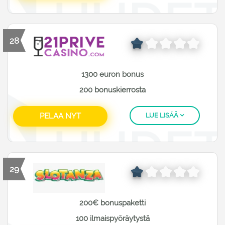
28
1300 euron bonus
200 bonuskierrosta
PELAA NYT
LUE LISÄÄ
29
200€ bonuspaketti
100 ilmaispyöräytystä