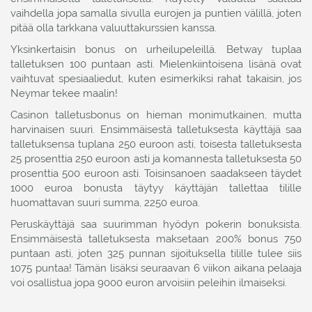
vaihdella jopa samalla sivulla eurojen ja puntien välillä, joten
pitää olla tarkkana valuuttakurssien kanssa.
Yksinkertaisin bonus on urheilupeleillä. Betway tuplaa
talletuksen 100 puntaan asti. Mielenkiintoisena lisänä ovat
vaihtuvat spesiaaliedut, kuten esimerkiksi rahat takaisin, jos
Neymar tekee maalin!
Casinon talletusbonus on hieman monimutkainen, mutta
harvinaisen suuri. Ensimmäisestä talletuksesta käyttäjä saa
talletuksensa tuplana 250 euroon asti, toisesta talletuksesta
25 prosenttia 250 euroon asti ja komannesta talletuksesta 50
prosenttia 500 euroon asti. Toisinsanoen saadakseen täydet
1000 euroa bonusta täytyy käyttäjän tallettaa tilille
huomattavan suuri summa, 2250 euroa.
Peruskäyttäjä saa suurimman hyödyn pokerin bonuksista.
Ensimmäisestä talletuksesta maksetaan 200% bonus 750
puntaan asti, joten 325 punnan sijoituksella tilille tulee siis
1075 puntaa! Tämän lisäksi seuraavan 6 viikon aikana pelaaja
voi osallistua jopa 9000 euron arvoisiin peleihin ilmaiseksi.