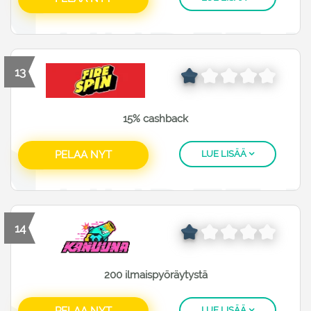
13
15% cashback
PELAA NYT
LUE LISÄÄ
14
200 ilmaispyöräytystä
LUE LISÄÄ