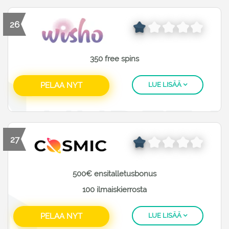
26
350 free spins
PELAA NYT
LUE LISÄÄ
27
500€ ensitalletusbonus
100 ilmaiskierrosta
PELAA NYT
LUE LISÄÄ