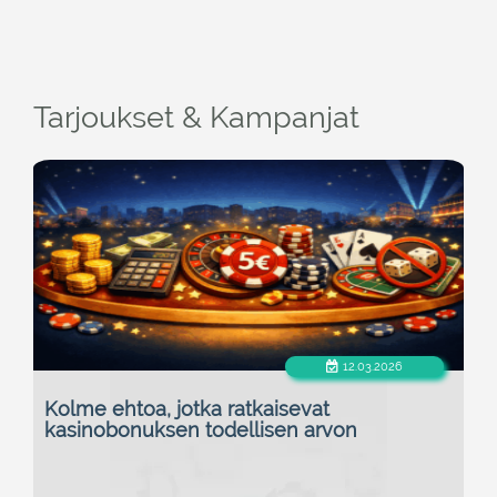
Tarjoukset & Kampanjat
12.03.2026
Kolme ehtoa, jotka ratkaisevat
kasinobonuksen todellisen arvon