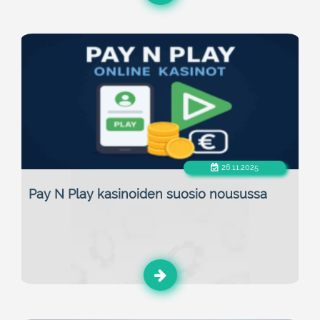
26.11.2025
Pay N Play kasinoiden suosio nousussa