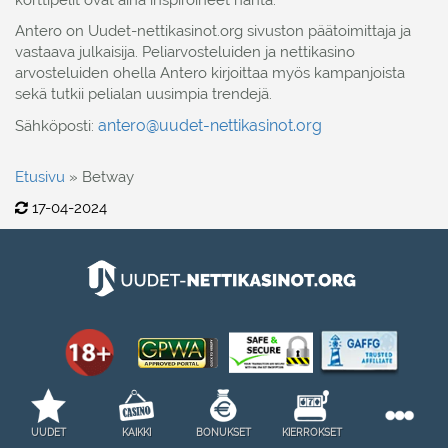
Antero on Uudet-nettikasinot.org sivuston päätoimittaja ja
vastaava julkaisija. Peliarvosteluiden ja nettikasino
arvosteluiden ohella Antero kirjoittaa myös kampanjoista
sekä tutkii pelialan uusimpia trendejä.
antero@uudet-nettikasinot.org
Sähköposti:
Etusivu
»
Betway
17-04-2024
UUDET
KAIKKI
BONUKSET
KIERROKSET