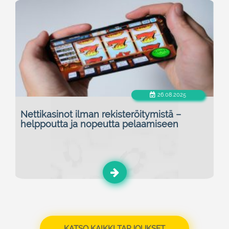
26.08.2025
Nettikasinot ilman rekisteröitymistä –
helppoutta ja nopeutta pelaamiseen
KATSO KAIKKI TARJOUKSET