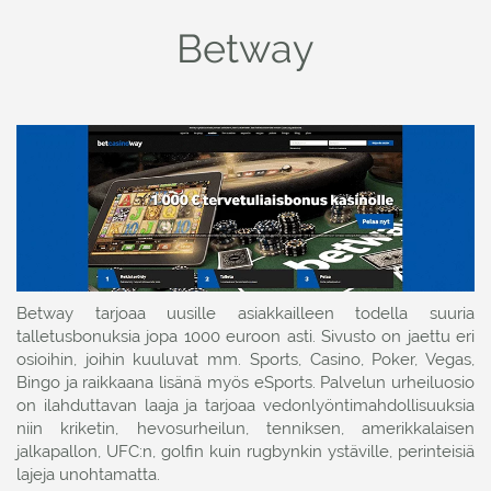
Betway
Betway tarjoaa uusille asiakkailleen todella suuria
talletusbonuksia jopa 1000 euroon asti. Sivusto on jaettu eri
osioihin, joihin kuuluvat mm. Sports, Casino, Poker, Vegas,
Bingo ja raikkaana lisänä myös eSports. Palvelun urheiluosio
on ilahduttavan laaja ja tarjoaa vedonlyöntimahdollisuuksia
niin kriketin, hevosurheilun, tenniksen, amerikkalaisen
jalkapallon, UFC:n, golfin kuin rugbynkin ystäville, perinteisiä
lajeja unohtamatta.