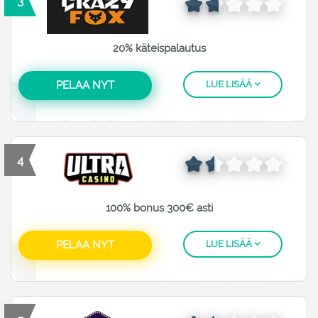
3
20% käteispalautus
PELAA NYT
LUE LISÄÄ
4
100% bonus 300€ asti
PELAA NYT
LUE LISÄÄ