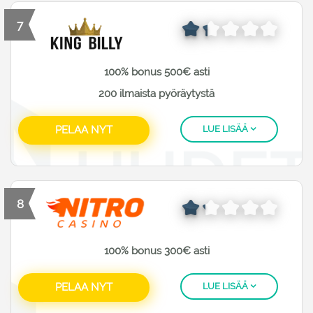
7
100% bonus 500€ asti
200 ilmaista pyöräytystä
PELAA NYT
LUE LISÄÄ
8
100% bonus 300€ asti
PELAA NYT
LUE LISÄÄ